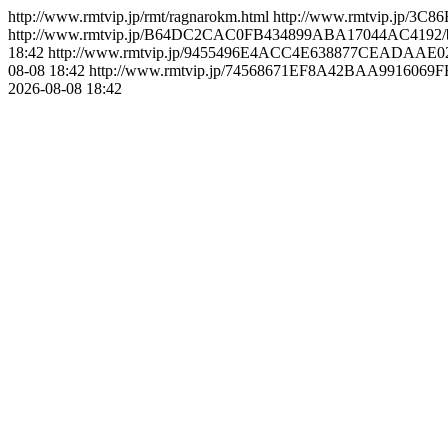
http://www.rmtvip.jp/rmt/ragnarokm.html
http://www.rmtvip.jp/3C
http://www.rmtvip.jp/B64DC2CAC0FB434899ABA17044AC4192/bu
18:42
http://www.rmtvip.jp/9455496E4ACC4E638877CEADAAE02A
08-08 18:42
http://www.rmtvip.jp/74568671EF8A42BAA9916069FF
2026-08-08 18:42