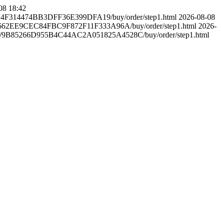
08 18:42
CD4F314474BB3DFF36E399DFA19/buy/order/step1.html
2026-08-08
/13662EE9CEC84FBC9F872F11F333A96A/buy/order/step1.html
2026-
.jp/9B85266D955B4C44AC2A051825A4528C/buy/order/step1.html