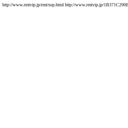
http://www.rmtvip.jp/rmt/sop.html
http://www.rmtvip.jp/1B371C290B