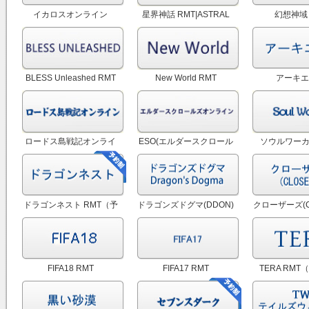
イカロスオンライン
星界神話 RMT|ASTRAL
幻想神域 
RMT（予約制）
TALE RMT
BLESS Unleashed RMT
New World RMT
アーキエ
RMT|ArcheA
約制
ロードス島戦記オンライ
ESO(エルダースクロール
ソウルワーカー
ン RMT
ズオンライン) RMT
Soul Work
ドラゴンネスト RMT（予
ドラゴンズドグマ(DDON)
クローザーズ(C
約制）
RMT|Dragon's Dogma
RMT（72時
RMT
FIFA18 RMT
FIFA17 RMT
TERA RM