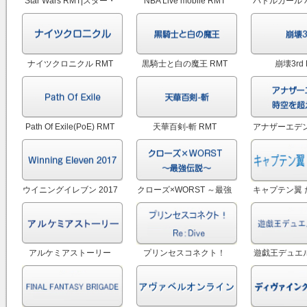
Star Wars RMT|スター・
NBA Live mobile RMT
バトルガール 
ウォーズOL RMT
ル R
ナイツクロニクル RMT
黒騎士と白の魔王 RMT
崩壊3rd 
Path Of Exile(PoE) RMT
天華百剣-斬 RMT
アナザーエデン
える猫 アカウ
ウイニングイレブン 2017
クローズ×WORST ～最強
キャプテン翼 
RMT|Winning Eleven
伝説～ RMT
RM
2017 RMT
アルケミアストーリー
プリンセスコネクト！
遊戯王デュエ
（アルスト） RMT
Re：Dive (プリコネR)
RM
RMT