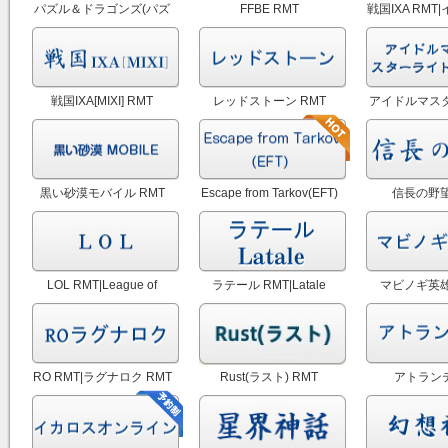
パズル＆ドラゴンズ(パズ
FFBE RMT
戦国IXA RMT
ドラ) RMT
戦国IXA[MIXI] RMT
レッドストーン RMT
アイドルマスタ
ライトステー
黒い砂漠モバイル RMT
Escape from Tarkov(EFT)
信長の野望
RMT
LOL RMT|League of
ラテール RMT|Latale
マビノギ英雄
Legends RMT
RMT
RO RMT|ラグナロク RMT
Rust(ラスト) RMT
アトラン
RMT|Atlant