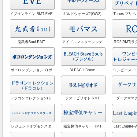
イブオンライン RMT|EVE
ギルドウォーズ2(GW2)
iTunes プ
RMT
RMT
RM
鬼武者Soul RMT
アイドルマスターシンデ
RO2 RMT|
レラガールズ(モバマス)
ンライン2
RMT
ポコロンダンジョンズ(ポ
BLEACH Brave
ワンピースト
コダン) RMT
Souls（ブレソル） RMT
ルーズのアカウ
クル) 
ドラゴンコレクション(ド
ラストピリオド RMT
ダークサマナ
ラコレ) RMT
レジェンドオブモンスタ
秘宝探偵キャリー RMT
Last Empire-
ーズ RMT