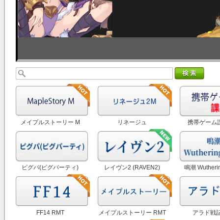
メイプルストーリー M
リネージュ
携帯ゲーム
RMT|MapleStory M RMT
2M（Lineage2M） RMT
ピグパ(ピグパーティ)
レイヴン2 (RAVEN2)
鳴潮 Wutheri
RMT
RMT
RM
FF14 RMT
メイプルストーリー RMT
アラド戦記