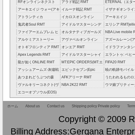
RFオンラインネクスト
アラド戦記 RMT
ETERNAL（エ
RMT
RMT
アーキエイジ ウォー(アキ
イルーナ戦記 RMT
イザナギオンライン
ウオ) RMT
アトランティカ
イカロスオンライン
アーキエイジ
RMT|Atlantica RMT
RMT（予約制）
RMT|ArcheAge 
鬼武者Soul RMT
アイドルマスターシンデ
エリシア RMT|ellic
約制）
レラガールズ(モバマス)
RMT
ファイアーエムブレム ヒ
オルタナティブガールズ
NBA Live mobile
RMT
ーローズ(FEヒーローズ)
RMT
アルケミアストーリー
アヴァベルオンライン
アズールレーン(ア
RMT
（アルスト） RMT
RMT
RMT
オトギフロンティア RMT
オンエア RMT
イドラファンタシ
ーサーガ RMT
Apex Legends RMT
アイドルマスターシャイ
エラントゥ: ベヒ
ニーカラーズ(シャニマス)
ピリット RMT
龍が如くONLINE RMT
MT:EPIC ORDERS(MT:エ
FIFA20 RMT
RMT
ピック・オーダーズ)
アッシュアームズ‐灰燼戦
エピックセブン(Epic
暁の軌跡モバイル
RMT
線 RMT
Seven) RMT
伝説 ） RMT
あつまれどうぶつの森
AFKアリーナ RMT
うたわれるものロ
RMT
ラグ(ロスフラ) R
ヴァルキリーコネクト(ヴ
NBA 2K22 RMT
ウマ娘プリティー
ァルコネ) RMT
ー RMT
エコーオブソウル(EOS)
RMT
ホーム
About us
Contact us
Shipping policy Private policy
Term
Copyright © 2009 RM
Billing Address:Gergana Enterpri