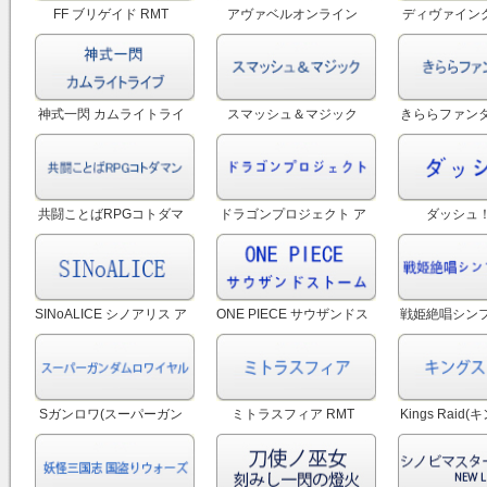
FF ブリゲイド RMT
アヴァベルオンライン
ディヴァイン
RMT
ル R
神式一閃 カムライトライ
スマッシュ＆マジック
きららファンタ
ブ RMT
（スママジ） RMT
ファン) アカウ
共闘ことばRPGコトダマ
ドラゴンプロジェクト ア
ダッシュ！
ン アカウント RMT
カウント RMT
SINoALICE シノアリス ア
ONE PIECE サウザンドス
戦姫絶唱シンフ
カウント RMT
トーム アカウント RMT
UNLIMI
Sガンロワ(スーパーガン
ミトラスフィア RMT
Kings Raid
ダムロワイヤル) RMT
ド) R