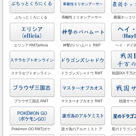
ぷちっとくろにくる
乖離性ミリオンアーサー
農園ホッコリー
RMT|PCRO RMT
RMT
エリシア RMT|ellicia
神撃のバハムート RMT
ヘイ・デイ(H
RMT
RM
ステラセプトオンライン
ドラゴンズシャドウ RMT
戦国IXA 千万
RMT
ブラウザ三国志 RMT
マスターオブカオス RMT
戦国サーガ
Pokémon GO RMT|ポケ
誰ガ為のアルケミスト ア
星のドラゴンク