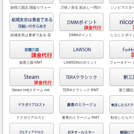
妖怪三国志 国盗りウォー
刀使ノ巫女 刻みし一閃の
シノビマスター
ズ RMT
燈火 RMT
ラ NEW LI
結城友奈は勇者である 花
DMMポイント
ニコニコ ポイ
結いのきらめき RMT
行
放置三国 RMT
LAWSONのポイント
フォーオナー（Fo
RM
Steam rmt|スチーム rmt
TERAクラシック RMT
新三國志 
ドラガリアロスト
蒼青のミラージュ RMT
転生したらス
(DRAGALIA LOST) RMT
た件 R