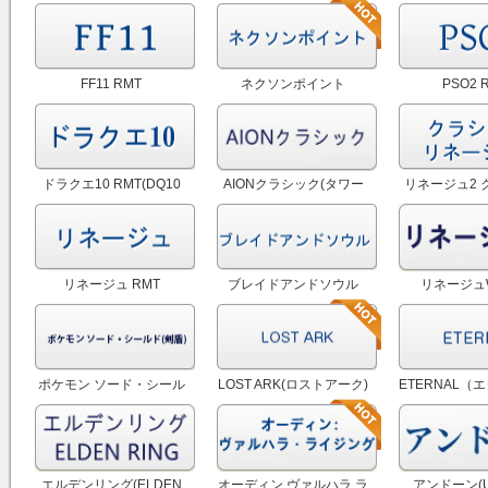
FF11 RMT
ネクソンポイント
PSO2 
RMT|NEXON Point RMT
ドラクエ10 RMT(DQ10
AIONクラシック(タワー
リネージュ2 
RMT)
オブアイオンクラシック)
RM
RMT
リネージュ RMT
ブレイドアンドソウル
リネージュW
RMT|BNS RMT
ポケモン ソード・シール
LOST ARK(ロストアーク)
ETERNAL（
ド(剣盾) RMT
RMT
RM
エルデンリング(ELDEN
オーディン ヴァルハラ ラ
アンドーン(U