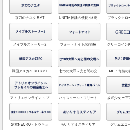
RM
京刀のナユタ RMT
UNITIA 神託の使徒×終焉
ブラッククロ
の女神(ユニティア) RMT
の騎士団 
メイプルストーリー2
フォートナイト/fortnite
グリーコイン(
RMT
RMT
ン) R
戦国アスカZERO RMT
七つの大罪～光と闇の交
MU：奇蹟の覚
戦～(グラクロ) RMT
アトリエオンライン ～ブ
ハイスクール・フリート
放置少女 〜百
レセイルの錬金術士～
艦隊バトル(ハイフリ)
姫たち 
RMT
RMT
凍京NECRO＜トウキョ
あいりすミスティリア
グリムエコー