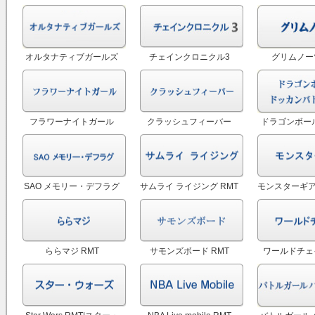
ラサマ） RMT
車道大作
オルタナティブガールズ
チェインクロニクル3
グリムノーツ
RMT
RMT|Chain Chronicle
RMT
フラワーナイトガール
クラッシュフィーバー
ドラゴンボール
(FLOWER KNIGHT GRIL)
（クラフィ） RMT|Crash
ンバトル(DB
RMT
Fever RMT
SAO メモリー・デフラグ
サムライ ライジング RMT
モンスターギア
RMT
RM
ららマジ RMT
サモンズボード RMT
ワールドチェイ