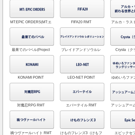
ウ・ネクロ＞ RMT
RMT
MT:EPIC ORDERS(MT:エ
FIFA20 RMT
アルカ・ラスト
ピック・オーダーズ)
界と歌姫の果
RMT
最果てのバベル(Project
ブレイドアンドソウルレ
Crysta（
Babel) RMT
ボリューション(ブレレボ)
POIN
RMT
KONAMI POINT
LEO-NET POINT
ゆめいろファ
テール 
対魔忍RPG RMT
エバーテイル RMT
アッシュアーム
線 R
禍つヴァールハイト RMT
けものフレンズ3（けもフ
エピックセブン