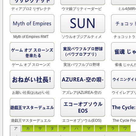
ディアブロ2 リザレクテ
ウマ娘プリティーダービ
ミル4(MIR4
ッド RMT
ー RMT
Myth of Empires RMT
ソウルオブジアルティメ
チョコットラン
ットネイション(SUN)
RMT
ゲーム オブ スローンズ
実況パワフルプロ野球
雀魂 じゃんた
冬来たる RMT
（パワプロアプリ） RMT
お願い社長(おねがい社
アズレア(AZUREA-空の
ウイイレアプリ
長！) RMT
唄-) RMT
グイレブン202
遊戯王マスターデュエル
エコーオブソウル(EOS)
The Cycle Fro
RMT
RMT
イクルフロン
ア
カ
サ
タ
ナ
ハ
マ
ヤ
ラ
ワ
RM