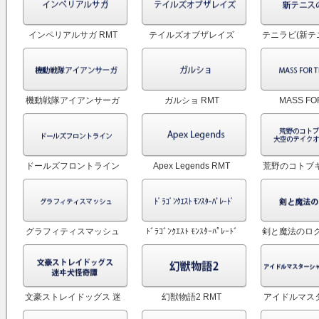
RMT
インペリアルサガ RMT
テイルズオブザレイズ
テニラビ(新テ
RMT
様 ライジン
RM
機動戦隊アイアンサーガ
ガルショ RMT
MASS FO
RMT
DEAD(オバマ
ドールズフロントライン
Apex Legends RMT
荒野のコトブキ
RMT
空のテイクオ
RM
グラフィティスマッシュ
ﾄﾞﾗｺﾞﾝｸｴｽﾄ ﾓﾝｽﾀｰﾊﾟﾚｰﾄﾞ
剣と魔法のログ
（グラスマ） RMT
RMT
文豪ストレイドッグス 迷
幻獣物語2 RMT
アイドルマス
ヰ犬怪奇譚 RMT
ニーカラーズ(