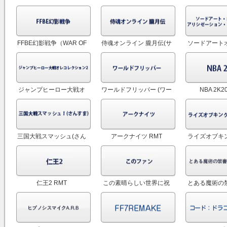
レ3） RMT
Seven)
FFBE幻影戦争（WAR OF
侍魂オンライン 朧月伝(サ
ソードアート
THE VISIONS） RMT
ムスピOL) RMT
アリシゼーシ
イディング (
RM
ジャンプヒーロー大戦オ
ワールドフリッパー (ワー
NBA 2K2
レコレクション2 RMT
フリ) RMT
三国大戦スマッシュ(さん
アークナイツ RMT
ライズオブキ
すま) RMT
国覚醒(ライキ
仁王2 RMT
この素晴らしい世界に祝
とある魔術の
福を！ファンタスティッ
想収束（とあるI
クデイズ(このファン)
RMT