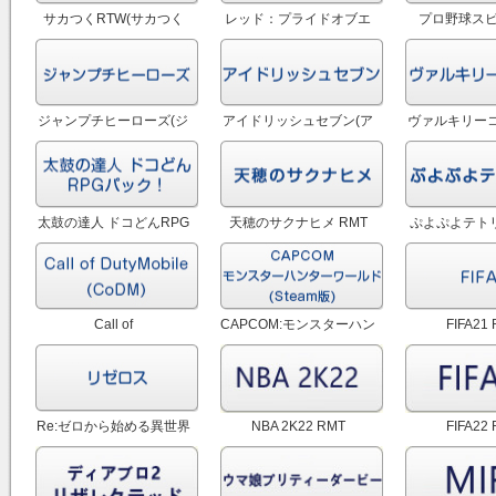
サカつくRTW(サカつく
レッド：プライドオブエ
プロ野球スピ
ロード・トゥ・ワールド)
デン(プラエデ) RMT
RM
RMT
ジャンプチヒーローズ(ジ
アイドリッシュセブン(ア
ヴァルキリーコ
ャンプチ) RMT
イナナ) RMT
ァルコネ)
太鼓の達人 ドコどんRPG
天穂のサクナヒメ RMT
ぷよぷよテトリ
パック！ TMT
Call of
CAPCOM:モンスターハン
FIFA21
Duty:Mobile(CoDM) RMT
ター:ワールド RMT
Re:ゼロから始める異世界
NBA 2K22 RMT
FIFA22
生活 Lost in Memories
RMT