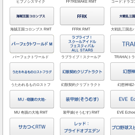
ヒプノシスマイク
FF7REMAKE RMT
コード:ドラゴ
A.R.B(ヒプマイARB)
(ドラブラ)
RMT
海賊王国コロンブス RMT
FFRK RMT
大戦乱三国志バ
ト) R
パーフェクトワールド
ラブライブ！スクールア
TRAHA(トラ
M(パワモバ) RMT
イドルフェスティバル
ALL STARS（スクスタ）
RMT
うたわれるものロストフ
幻獣契約クリプトラクト
幻想神域2-
ラグ(ロスフラ) RMT
RMT
KINGDOM
MU 奇蹟の大地 RMT
装甲娘(そうむす) RMT
EVE Echo