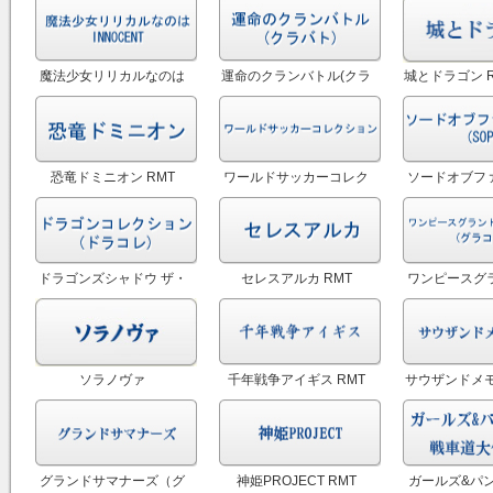
モンGO RMT
カウント販売 RMT
ドラ) アカウ
魔法少女リリカルなのは
運命のクランバトル(クラ
城とドラゴン RM
INNOCENT RMT
バト) RMT
Dragon R
恐竜ドミニオン RMT
ワールドサッカーコレク
ソードオブフ
ション RMT
RMT|SOP
ドラゴンズシャドウ ザ・
セレスアルカ RMT
ワンピースグ
ビギニング(ドラシャド)
クション(グラコ
RMT
ソラノヴァ
千年戦争アイギス RMT
サウザンドメモ
RMT|soranova RMT
メモ) 
グランドサマナーズ（グ
神姫PROJECT RMT
ガールズ&パン