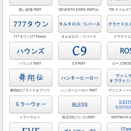
黒い砂漠 RMT
SEVENTH DARK RMT|セ
TW テイルズ
ブンスダーク RMT（予約
RM
制）
777タウン(777town)
タルタロス：リバース
グラナドエ
RMT
RMT
RMT|GE
ハウンズ RMT
C9 RMT
ローズ(ROS
舞翔伝|プライドオブソウ
ハンターヒーロー RMT
ヴァニティー
ル RMT
ティーズ 
ミラーウォー
BLESS(ブレス) RMT
KRITIKA R:e
RMT|MIRROR WAR RMT
RMT|クリテ