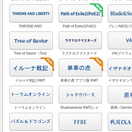
RING) RMT
イジング RMT
RM
THRONE AND
Path of Exile2(PoE2)
ブレソNEO(
LIBERTY(スローン・アン
RMT
ドソウル)
ド・リバティ) RMT
Tree of Savior（Tos)
ラグナロクマスターズ
V4(ブイフォ
RMT|ツリーオブセイヴァ
（ラグマス） RMT
ー RMT
イルーナ戦記 RMT
単車の虎 アプリ版 RMT
イザナギオンラ
トーラムオンライン
Shadowverse RMT|シャ
原神（Gensh
RMT|toram RMT
ドウバース アカウント
RMT