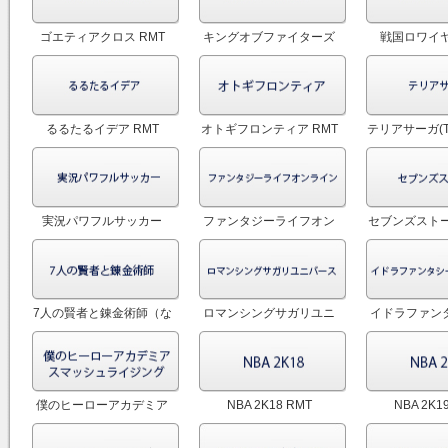
ゴエティアクロス RMT
キングオブファイターズ
戦国ロワイヤ
オールスター(KOFオール
スター) RMT
るるたるイデア RMT
オトギフロンティア RMT
テリアサーガ(Ter
RM
実況パワフルサッカー
ファンタジーライフオン
セブンズストー
RMT
ライン(FLO) RMT
7人の賢者と錬金術師（な
ロマンシングサガリユニ
イドラファン
なれんきん） RMT
バース RMT
ーサーガ 
僕のヒーローアカデミア
NBA 2K18 RMT
NBA 2K1
スマッシュライジング