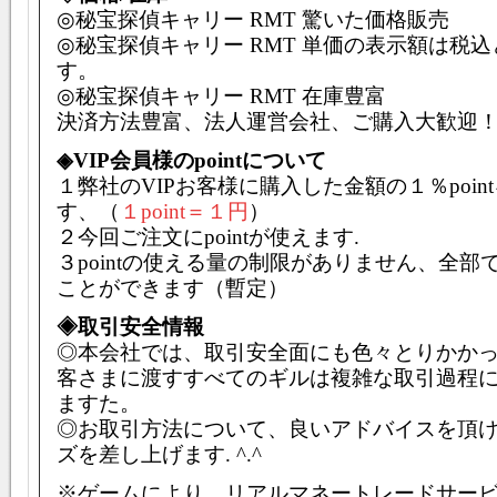
◎
秘宝探偵キャリー
RMT 驚いた価格販売
◎
秘宝探偵キャリー
RMT 単価の表示額は税
す。
◎
秘宝探偵キャリー
RMT 在庫豊富
決済方法豊富、法人運営会社、ご購入大歓迎
◈
VIP会員様のpointについて
１弊社のVIPお客様に購入した金額の１％poin
す、（
１point＝１円
）
２今回ご注文にpointが使えます.
３pointの使える量の制限がありません、全部
ことができます（暫定）
◈取引安全情報
◎本会社では、取引安全面にも色々とりかか
客さまに渡すすべてのギルは複雑な取引過程
ますた。
◎お取引方法について、良いアドバイスを頂
ズを差し上げます. ^.^
※ゲームにより、リアルマネートレードサー