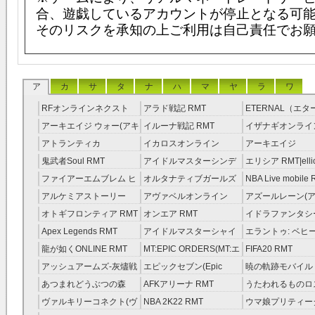
合、遊戯しているアカウントが停止となる可
そのリスクを承知の上ご利用は自己責任でお
ア
カ
サ
タ
ナ
ハ
マ
ヤ
ラ
ワ
RFオンラインネクスト
アラド戦記 RMT
ETERNAL（エ
RMT
RMT
アーキエイジ ウォー(アキ
イルーナ戦記 RMT
イザナギオンライン
ウオ) RMT
アトランティカ
イカロスオンライン
アーキエイジ
RMT|Atlantica RMT
RMT（予約制）
RMT|ArcheAge 
鬼武者Soul RMT
アイドルマスターシンデ
エリシア RMT|ellic
約制）
レラガールズ(モバマス)
RMT
ファイアーエムブレム ヒ
オルタナティブガールズ
NBA Live mobile
RMT
ーローズ(FEヒーローズ)
RMT
アルケミアストーリー
アヴァベルオンライン
アズールレーン(ア
RMT
（アルスト） RMT
RMT
RMT
オトギフロンティア RMT
オンエア RMT
イドラファンタシ
ーサーガ RMT
Apex Legends RMT
アイドルマスターシャイ
エラントゥ: ベヒ
ニーカラーズ(シャニマス)
ピリット RMT
龍が如くONLINE RMT
MT:EPIC ORDERS(MT:エ
FIFA20 RMT
RMT
ピック・オーダーズ)
アッシュアームズ‐灰燼戦
エピックセブン(Epic
暁の軌跡モバイル
RMT
線 RMT
Seven) RMT
伝説 ） RMT
あつまれどうぶつの森
AFKアリーナ RMT
うたわれるものロ
RMT
ラグ(ロスフラ) R
ヴァルキリーコネクト(ヴ
NBA 2K22 RMT
ウマ娘プリティー