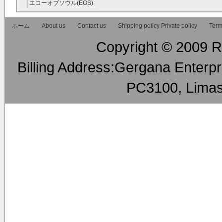
ァルコネ) RMT
ー RMT
エコーオブソウル(EOS)
RMT
ホーム
About us
Contact us
Shipping policy Private policy
Term
Copyright © 2009 RM
Billing Address:Gergana Enterpri
PC3100, Limas