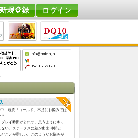
info@rmtvip.jp
-
05-3161-9193
す
貨「ゴールド」を購入ことなら
へ
イ中、通貨「ゴールド」不足にお悩みでは
か？
りプレイ時間がとれず、思うようにキャ
たない。ステータスに差が出来,仲間と一
しむことが難しい。このようなお悩みが