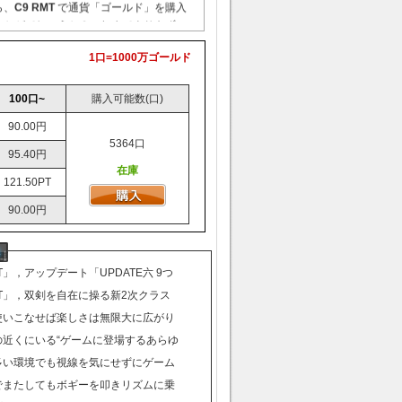
ら、
C9 RMT
で通貨「ゴールド」を購入
いかがでしょうか？これまでよりもずっ
簡単にレベルが上がるため、仲間とのレ
ことなく、快適なプレイを楽しめるはず
1口=1000万ゴールド
ヤーの皆様に充実したゲームライフを楽
けるよう、
C9 RMT
の通貨「ゴールド」
100口~
購入可能数(口)
最安値で「安全」「安心」のサービスを
90.00円
おります。
5364口
貨「ゴールド」を購入するならこの機会
95.40円
P】を是非ご利用ください。
在庫
121.50PT
可能時間
サーバーメンテナンス時間除く)
90.00円
方法
行(JNB)
NK)
銀行
MT」，アップデート「UPDATE六 9つ
を本日実施。スキルバランスの調整や
MT」，双剣を自在に操る新2次クラス
ービス(スマートピット)
ス変更システム」などが実装に
ドダンサー」「シャドウ」を2月16日
T使いこなせば楽しさは無限大に広がり
ジットカード決済
同アップデートの特設ページも公開に
Tの近くにいる“ゲームに登場するあらゆ
money)
「サーバー名」または「購入」ボタンを
険
T多い環境でも視線を気にせずにゲーム
購入手続きを進めてください
Tでまたしてもボギーを叩きリズムに乗