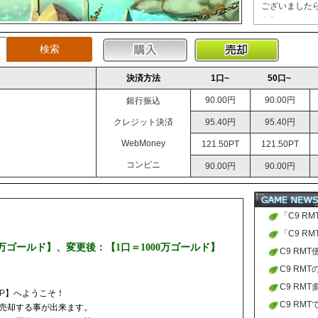
ございました
されてみては
と短い時間で
ベル差に悩む
です。プレイ
しんでいただ
決済方法
1口~
50口~
を出来る限り
90.00円
90.00円
銀行振込
提供いたして
C9 RMT
の通
クレジット決済
95.40円
95.40円
に【RMTVI
WebMoney
121.50PT
121.50PT
C9 RMT
取引
9時～24時(
コンビニ
90.00円
90.00円
C9 RMT
決済
ジャパンネット銀
楽天銀行(E-BA
三菱東京UFJ
「C9 R
ゆうちょ銀行
の進化」
「C9 R
コンビニ決済サ
万ゴールド】、変更後：【1口＝1000万ゴールド】
「ルック
「ブレイ
C9 RM
テレコムクレ
に実装。
ます
C9 RM
電子マネー(Web
ご注文方法は
る水は危
C9 RM
P
】へようこそ！
クリックして
をプレイ
C9 RM
売却する事が出来ます。