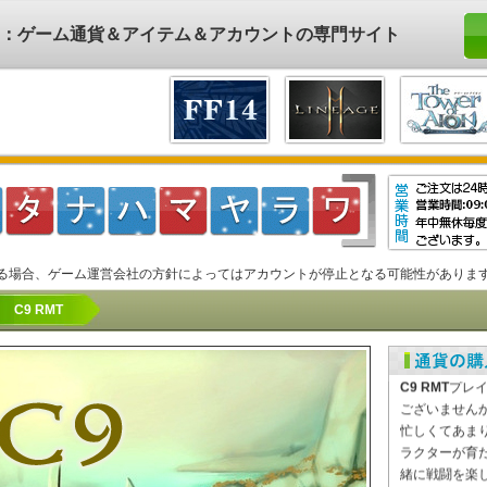
ド)：ゲーム通貨＆アイテム＆アカウントの専門サイト
る場合、ゲーム運営会社の方針によってはアカウントが停止となる可能性がありま
C9 RMT
C9 RMT
の通
【RMTVIP】
C9 RMT
プレ
ございません
忙しくてあま
ラクターが育
緒に戦闘を楽