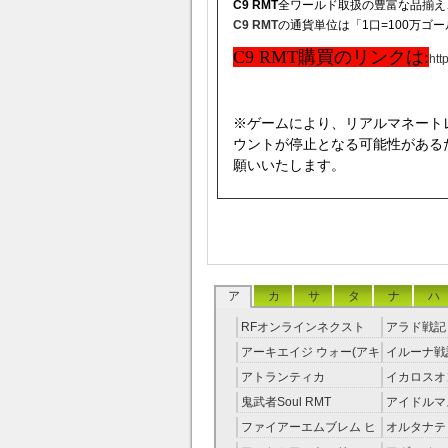
C9 RMT
全ワールド取扱の豊富な品揃え
C9 RMT
の通貨単位は「1口=100万ゴ
C9 RMT購買のリンクは:
htt
※ゲームにより、リアルマネート
ウントが停止となる可能性がある
願いいたします。
ア
カ
サ
タ
ナ
ハ
RFオンラインネクスト
アラド戦記 
RMT
アーキエイジ ウォー(アキ
イルーナ戦記
ウオ) RMT
アトランティカ
イカロスオ
RMT|Atlantica RMT
RMT（予
鬼武者Soul RMT
アイドルマ
レラガール
ファイアーエムブレム ヒ
オルタナテ
RMT
ーローズ(FEヒーローズ)
RMT