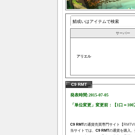
サーバー
アリエル
C9 RMT
発表時間:2015-07-05
「単位変更」変更前：【1口＝100
C9 RMT
の通貨売買専門サイト【
RMTVI
当サイトでは、
C9 RMT
の通貨を購入、