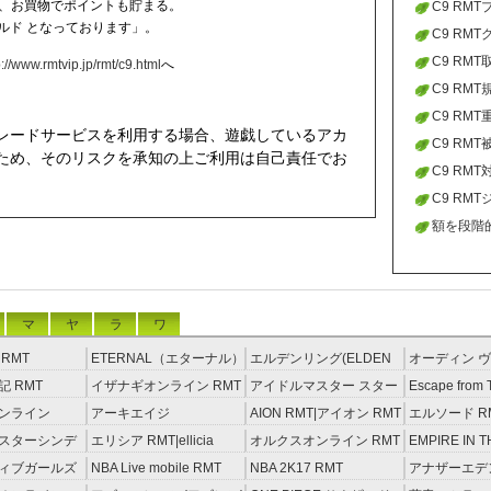
、お買物でポイントも貯まる。
れなかっ
C9 RM
ールド となっております」。
もらうた
C9 RM
ントを
C9 RM
p://www.rmtvip.jp/rmt/c9.html
へ
していた
C9 RM
ってはい
C9 RM
レードサービスを利用する場合、遊戯しているアカ
だが
C9 RM
ため、そのリスクを承知の上ご利用は自己責任でお
致します
C9 RM
見ること
C9 RM
可能性も
額を段階的
した
マ
ヤ
ラ
ワ
RMT
ETERNAL（エターナル）
エルデンリング(ELDEN
オーディン ヴ
RMT
RING) RMT
イジング RM
 RMT
イザナギオンライン RMT
アイドルマスター スター
Escape from 
ライトステージ RMT
RMT
ンライン
アーキエイジ
AION RMT|アイオン RMT
エルソード R
約制）
RMT|ArcheAge RMT（予
スターシンデ
エリシア RMT|ellicia
オルクスオンライン RMT
EMPIRE IN T
約制）
ズ(モバマス)
RMT
STORM（エ
ィブガールズ
NBA Live mobile RMT
NBA 2K17 RMT
アナザーエデ
RMT
える猫 アカウ