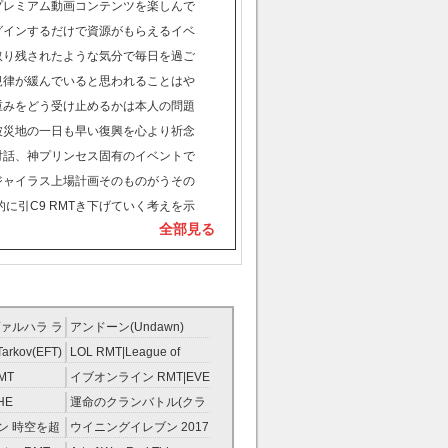
た
Tプレミアム動画コンテンツを楽しんで
めの
Tグインするだけで資源がもらえるイベ
T取り残されたような気分で毎日を過ご
T規律が緩んでいると思われることはや
けない
T重みをどう受け止めるかは本人の問題
T被災地の一日も早い復興を心より祈念
T対話、神プリンセス固有のイベントで
ができる
Tジャイラス上場計画そのものがうその
出てくる
に引C9 RMTき下げていく考えを示
全部見る
ァルハラ ラ
アンドーン(Undawn)
T
RMT
Tarkov(EFT)
LOL RMT|League of
Legends RMT
MT
イブオンライン RMT|EVE
RMT
HE
運命のクランバトル(クラ
ンスト）
バト) RMT
ン 時空を超
ウイニングイレブン 2017
ント RMT
RMT|Winning Eleven