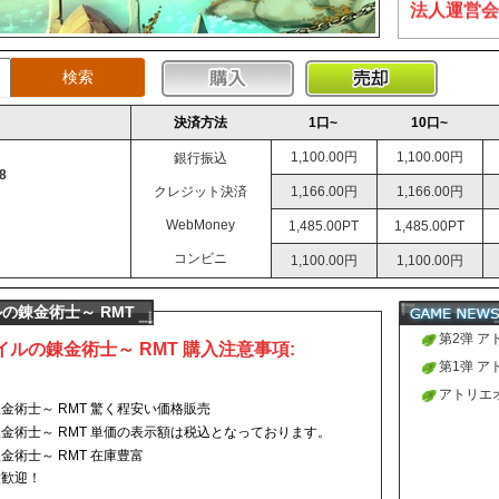
法人運営会
決済方法
1口~
10口~
1,100.00円
1,100.00円
銀行振込
8
クレジット決済
1,166.00円
1,166.00円
WebMoney
1,485.00PT
1,485.00PT
コンビニ
1,100.00円
1,100.00円
の錬金術士～ RMT
第2弹 
ルの錬金術士～ RMT 購入注意事項:
術士～の
第1弹 
売始まり
術士～の
アトリエ
術士～ RMT 驚く程安い価格販売
売始まり
RMTの
金術士～ RMT 単価の表示額は税込となっております。
術士～ RMT 在庫豊富
大歓迎！