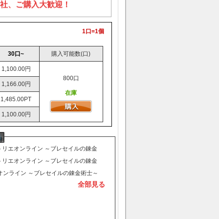
社、ご購入大歓迎！
1口=1個
30口~
購入可能数(口)
1,100.00円
800口
1,166.00円
在庫
1,485.00PT
1,100.00円
アトリエオンライン ～ブレセイルの錬金
新しく初期アカウント入荷が入り、販
アトリエオンライン ～ブレセイルの錬金
ました。
新しく初期アカウント入荷が入り、販
オンライン ～ブレセイルの錬金術士～
全部見る
ました。
販売を開始致しました