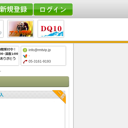
info@rmtvip.jp
-
05-3161-9193
す