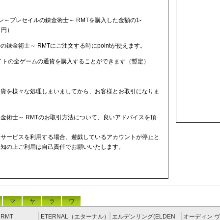
ン～ブレセイルの錬金術士～ RMTを購入した金額の1-
１円）
錬金術士～ RMTにご注文する時にpointが使えます。
サイトの全ゲームの通貨を購入することができます（暫定）
通貨を様々な処理しまいましてから、お客様とお取引になりま
金術士～ RMTのお取引方法について、良いアドバイスを頂
ドサービスを利用する場合、遊戯しているアカウントが停止と
承知の上ご利用は自己責任でお願いいたします。
マ
ヤ
ラ
ワ
RMT
ETERNAL（エターナル）
エルデンリング(ELDEN
オーディン ヴ