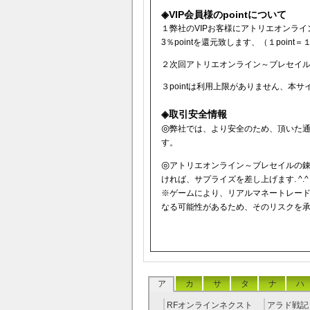
◈VIP会員様のpointについて
１弊社のVIPお客様にアトリエオンライ
3％pointを還元致します、（１point＝
２次回アトリエオンライン～ブレセイルの
３pointは利用上限がありません、本
◈取引安全情報
◎
弊社では、より安全のため、頂いた
す。
◎
アトリエオンライン～ブレセイルの錬
ければ、サプライズを差し上げます. ^.^
※ゲームにより、リアルマネートレー
なる可能性があるため、そのリスクを
ア
カ
サ
タ
ナ
ハ
RFオンラインネクスト
アラド戦記 