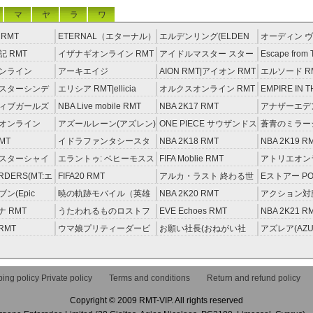
マ
ヤ
ラ
ワ
RMT
ETERNAL（エターナル）
エルデンリング(ELDEN
オーディン ヴ
RMT
RING) RMT
イジング RM
 RMT
イザナギオンライン RMT
アイドルマスター スター
Escape from 
ライトステージ RMT
RMT
ンライン
アーキエイジ
AION RMT|アイオン RMT
エルソード R
約制）
RMT|ArcheAge RMT（予
スターシンデ
エリシア RMT|ellicia
オルクスオンライン RMT
EMPIRE IN T
約制）
ズ(モバマス)
RMT
STORM（エ
ィブガールズ
NBA Live mobile RMT
NBA 2K17 RMT
アナザーエデ
RMT
える猫 アカウ
オンライン
アズールレーン(アズレン)
ONE PIECE サウザンドス
蒼青のミラージ
RMT
トーム アカウント RMT
MT
イドラファンタシースタ
NBA 2K18 RMT
NBA 2K19 R
ーサーガ RMT
スターシャイ
エラントゥ: ベヒーモスス
FIFA Moblie RMT
アトリエオン
ズ(シャニマス)
ピリット RMT
レセイルの錬
ORDERS(MT:エ
FIFA20 RMT
アルカ・ラスト 終わる世
Eストアー PO
RMT
ーダーズ)
界と歌姫の果実 RMT
ン(Epic
暁の軌跡モバイル（英雄
NBA 2K20 RMT
アクション対魔
T
伝説 ） RMT
ナ RMT
うたわれるものロストフ
EVE Echoes RMT
NBA 2K21 R
ラグ(ロスフラ) RMT
 RMT
ウマ娘プリティーダービ
お願い社長(おねがい社
アズレア(AZU
ー RMT
長！) RMT
唄-) RMT
ing policy Private policy
Terms and conditions
Return and refund policy
Copyright © 2009 RMT-VIP. All rights reserved