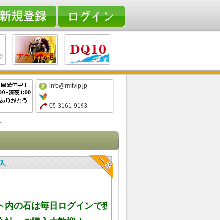
info@rmtvip.jp
-
05-3161-9193
す
ト内の石は毎日ログインで獲得しますので、ご安心くだ
会社、ご購入大歓迎！