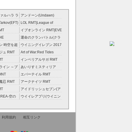
ァルハラ ラ
アンドーン(Undawn)
T
RMT
Tarkov(EFT)
LOL RMT|League of
Legends RMT
MT
イブオンライン RMT|EVE
RMT
HE
運命のクランバトル(クラ
ンスト）
バト) RMT
ン 時空を超
ウイニングイレブン 2017
ント RMT
RMT|Winning Eleven
ュ RMT
Art of War:Red Tides
2017 RMT
RMT
MT
インペリアルサガ RMT
ライン ～ブ
あいりすミスティリア
金術士～
RMT
INT
エバーテイル RMT
忍 RMT
アークナイツ RMT
MT
アイドリッシュセブン(ア
イナナ) RMT
REA-空の
ウイイレアプリ(ウイニン
グイレブン2022) RMT
利用規約
相互リンク