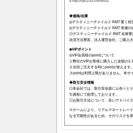
3
http://npc233.com/tmzz
◈価格/在庫
◎デスティニーチャイルド RMT 驚く
◎デスティニーチャイルド RMT 単価
◎デスティニーチャイルド RMT 在庫豊
決済方法豊富、法人運営会社、ご購入
◈VIPポイント
◎VIP会員様のpointについて
１弊社のVIPお客様に購入した金額の1-3
２次回ご注文する時にpointが使えます
３pointは利用上限がありません、本
◈取引安全情報
◎本会社では、取引安全面にも色々と
引過程にて処理しております。
◎お取引方法について、良いアドバイスを
※ゲームにより、リアルマネートレー
なる可能性があるため、そのリスクを