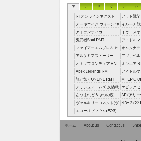
ア
カ
サ
タ
ナ
ハ
RFオンラインネクスト
アラド戦記 
RMT
アーキエイジ ウォー(アキ
イルーナ戦記
ウオ) RMT
アトランティカ
イカロスオ
RMT|Atlantica RMT
RMT（予
鬼武者Soul RMT
アイドルマ
レラガール
ファイアーエムブレム ヒ
オルタナテ
RMT
ーローズ(FEヒーローズ)
RMT
アルケミアストーリー
アヴァベル
RMT
（アルスト） RMT
RMT
オトギフロンティア RMT
オンエア R
Apex Legends RMT
アイドルマ
ニーカラー
龍が如くONLINE RMT
MT:EPIC 
RMT
ピック・オ
アッシュアームズ‐灰燼戦
エピックセブ
RMT
線 RMT
Seven) RM
あつまれどうぶつの森
AFKアリー
RMT
ヴァルキリーコネクト(ヴ
NBA 2K22
ァルコネ) RMT
エコーオブソウル(EOS)
RMT
ホーム
About us
Contact us
Shipp