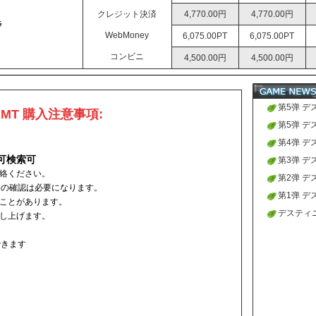
クレジット決済
4,770.00円
4,770.00円
ラ
WebMoney
6,075.00PT
6,075.00PT
コンビニ
4,500.00円
4,500.00円
第5弹 
MT 購入注意事項:
り、販売
第5弹 
り、販売
第4弹 
可検索可
り、販売
第3弹 
絡ください。
り、販売
第2弹 
格の確認は必要になります。
り、販売
第1弹 
ことがあります。
り、販売
デスティ
し上げます。
開始致し
できます