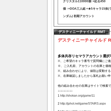
クリスタル110000個↑+紅石450
個 ↑+DOA三人組 +★5キャラ15体(
ンダム) 初期アカウント
デスティニーチャイルド RMT
デスティニーチャイルド R
多体共存リセマラアカウント選択
※、ご希望のキャラ番号で質問欄にご連
※、ご入札前、アカウントの在庫と価
※、組み合わせにより、値段は変動する
※、在庫確認しましたから落札お願い申
他の組み合わせの在庫はサイトで検索
↓↓↓↓↓↓↓↓↓↓
1
http://shokan.org/game/11
2
http://jphot.net/game/STAIRS.aspx