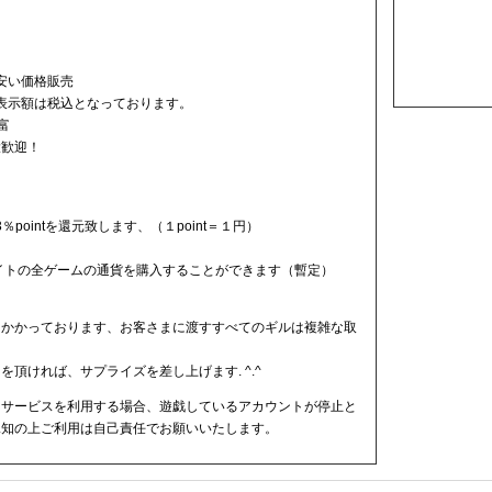
程安い価格販売
の表示額は税込となっております。
富
大歓迎！
％pointを還元致します、（１point＝１円）
。
サイトの全ゲームの通貨を購入することができます（暫定）
りかかっております、お客さまに渡すすべてのギルは複雑な取
頂ければ、サプライズを差し上げます. ^.^
ドサービスを利用する場合、遊戯しているアカウントが停止と
承知の上ご利用は自己責任でお願いいたします。