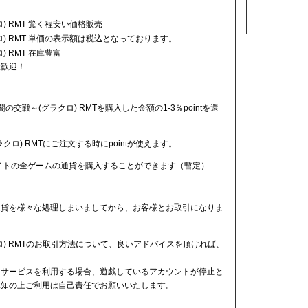
 RMT 驚く程安い価格販売
) RMT 単価の表示額は税込となっております。
 RMT 在庫豊富
大歓迎！
交戦～(グラクロ) RMTを購入した金額の1-3％pointを還
ロ) RMTにご注文する時にpointが使えます。
サイトの全ゲームの通貨を購入することができます（暫定）
通貨を様々な処理しまいましてから、お客様とお取引になりま
) RMTのお取引方法について、良いアドバイスを頂ければ、
ドサービスを利用する場合、遊戯しているアカウントが停止と
承知の上ご利用は自己責任でお願いいたします。