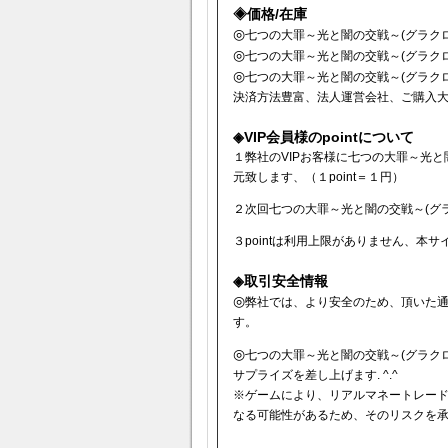
◈価格/在庫
◎
七つの大罪～光と闇の交戦～(グラクロ)
◎
七つの大罪～光と闇の交戦～(グラクロ
◎
七つの大罪～光と闇の交戦～(グラクロ)
決済方法豊富、法人運営会社、ご購入
◈VIP会員様のpointについて
１弊社のVIPお客様に七つの大罪～光と闇の
元致します、（１point＝１円）
２次回七つの大罪～光と闇の交戦～(グラク
３pointは利用上限がありません、本
◈取引安全情報
◎
弊社では、より安全のため、頂いた
す。
◎
七つの大罪～光と闇の交戦～(グラクロ
サプライズを差し上げます. ^.^
※ゲームにより、リアルマネートレー
なる可能性があるため、そのリスクを