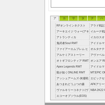
ア
カ
サ
タ
ナ
ハ
RFオンラインネクスト
アラド戦記 
RMT
アーキエイジ ウォー(アキ
イルーナ戦記
ウオ) RMT
アトランティカ
イカロスオ
RMT|Atlantica RMT
RMT（予
鬼武者Soul RMT
アイドルマ
レラガール
ファイアーエムブレム ヒ
オルタナテ
RMT
ーローズ(FEヒーローズ)
RMT
アルケミアストーリー
アヴァベル
RMT
（アルスト） RMT
RMT
オトギフロンティア RMT
オンエア R
Apex Legends RMT
アイドルマ
ニーカラー
龍が如くONLINE RMT
MT:EPIC 
RMT
ピック・オ
アッシュアームズ‐灰燼戦
エピックセブ
RMT
線 RMT
Seven) RM
あつまれどうぶつの森
AFKアリー
RMT
ヴァルキリーコネクト(ヴ
NBA 2K22
ァルコネ) RMT
エコーオブソウル(EOS)
RMT