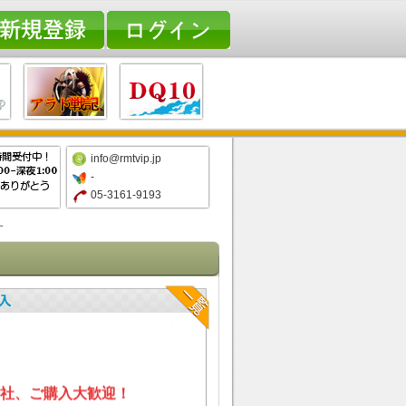
info@rmtvip.jp
-
05-3161-9193
す
社、ご購入大歓迎！