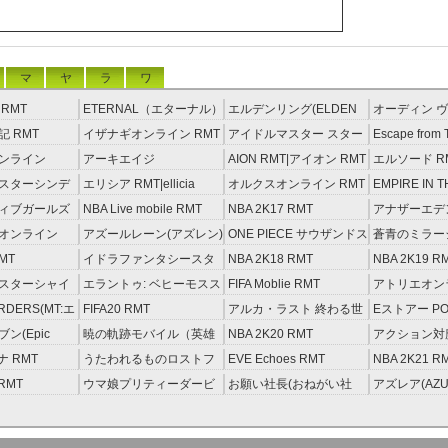
マ
ヤ
ラ
ワ
RMT
ETERNAL（エターナル）
エルデンリング(ELDEN
オーディン ヴ
RMT
RING) RMT
イジング RM
 RMT
イザナギオンライン RMT
アイドルマスター スター
Escape from 
ライトステージ RMT
RMT
ンライン
アーキエイジ
AION RMT|アイオン RMT
エルソード R
約制）
RMT|ArcheAge RMT（予
スターシンデ
エリシア RMT|ellicia
オルクスオンライン RMT
EMPIRE IN T
約制）
ズ(モバマス)
RMT
STORM（エ
ィブガールズ
NBA Live mobile RMT
NBA 2K17 RMT
アナザーエデ
RMT
える猫 アカウ
オンライン
アズールレーン(アズレン)
ONE PIECE サウザンドス
蒼青のミラージ
RMT
トーム アカウント RMT
MT
イドラファンタシースタ
NBA 2K18 RMT
NBA 2K19 R
ーサーガ RMT
スターシャイ
エラントゥ: ベヒーモスス
FIFA Moblie RMT
アトリエオン
ズ(シャニマス)
ピリット RMT
レセイルの錬
ORDERS(MT:エ
FIFA20 RMT
アルカ・ラスト 終わる世
Eストアー PO
RMT
ーダーズ)
界と歌姫の果実 RMT
ン(Epic
暁の軌跡モバイル（英雄
NBA 2K20 RMT
アクション対魔
T
伝説 ） RMT
ナ RMT
うたわれるものロストフ
EVE Echoes RMT
NBA 2K21 R
ラグ(ロスフラ) RMT
 RMT
ウマ娘プリティーダービ
お願い社長(おねがい社
アズレア(AZU
ー RMT
長！) RMT
唄-) RMT