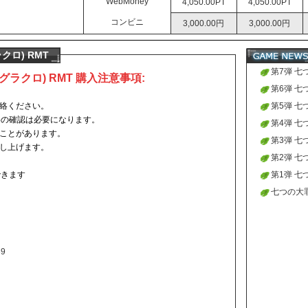
WebMoney
4,050.00PT
4,050.00PT
コンビニ
3,000.00円
3,000.00円
ロ) RMT
第7弾 七
ラクロ) RMT 購入注意事項:
の新しく
第6弾 七
絡ください。
りました
の新しく
第5弾 七
格の確認は必要になります。
りました
の新しく
第4弾 七
ことがあります。
りました
の新しく
第3弾 七
し上げます。
りました
の新しく
第2弾 七
できます
りました
の新しく
第1弹 七
りました
の新しく
七つの大
りました
を開始致
69