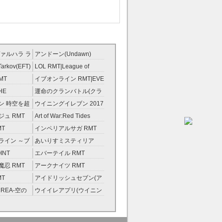
ァルハラ ラ
アンドーン(Undawn)
T
RMT
Tarkov(EFT)
LOL RMT|League of
Legends RMT
MT
イブオンライン RMT|EVE
RMT
HE
運命のクランバトル(クラ
ンスト）
バト) RMT
ン 時空を超
ウイニングイレブン 2017
ント RMT
RMT|Winning Eleven
ュ RMT
Art of War:Red Tides
2017 RMT
RMT
MT
インペリアルサガ RMT
ライン ～ブ
あいりすミスティリア
金術士～
RMT
INT
エバーテイル RMT
忍 RMT
アークナイツ RMT
MT
アイドリッシュセブン(ア
イナナ) RMT
REA-空の
ウイイレアプリ(ウイニン
グイレブン2022) RMT