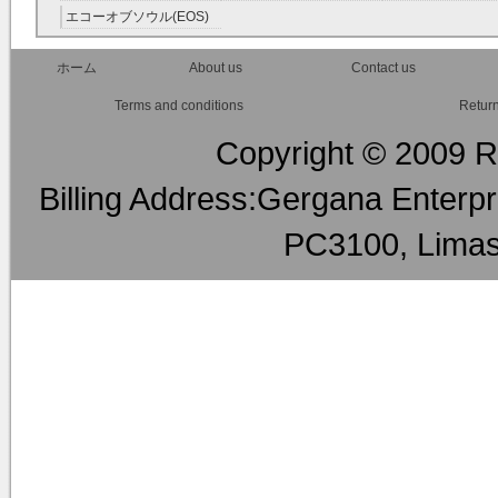
ァルコネ) RMT
ー RMT
エコーオブソウル(EOS)
RMT
ホーム
About us
Contact us
Terms and conditions
Return
Copyright © 2009 RM
Billing Address:Gergana Enterpri
PC3100, Limas