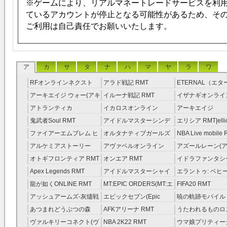
※ゲームにより、リアルマネートレードサービスを利
ているアカウントが停止となる可能性があるため、そ
ご利用は自己責任でお願いいたします。
ア
カ
サ
タ
ナ
ハ
マ
ヤ
ラ
ワ
RFオンラインネクスト
アラド戦記 RMT
ETERNAL（エ
RMT
RMT
アーキエイジ ウォー(アキ
イルーナ戦記 RMT
イザナギオンライン
ウオ) RMT
アトランティカ
イカロスオンライン
アーキエイジ
RMT|Atlantica RMT
RMT（予約制）
RMT|ArcheAge 
鬼武者Soul RMT
アイドルマスターシンデ
エリシア RMT|ellic
約制）
レラガールズ(モバマス)
RMT
ファイアーエムブレム ヒ
オルタナティブガールズ
NBA Live mobile
RMT
ーローズ(FEヒーローズ)
RMT
アルケミアストーリー
アヴァベルオンライン
アズールレーン(ア
RMT
（アルスト） RMT
RMT
RMT
オトギフロンティア RMT
オンエア RMT
イドラファンタシ
ーサーガ RMT
Apex Legends RMT
アイドルマスターシャイ
エラントゥ: ベヒ
ニーカラーズ(シャニマス)
ピリット RMT
龍が如くONLINE RMT
MT:EPIC ORDERS(MT:エ
FIFA20 RMT
RMT
ピック・オーダーズ)
アッシュアームズ‐灰燼戦
エピックセブン(Epic
暁の軌跡モバイル
RMT
線 RMT
Seven) RMT
伝説 ） RMT
あつまれどうぶつの森
AFKアリーナ RMT
うたわれるものロ
RMT
ラグ(ロスフラ) R
ヴァルキリーコネクト(ヴ
NBA 2K22 RMT
ウマ娘プリティー