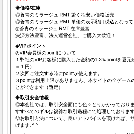
◈価格/在庫
◎蒼青のミラージュ RMT 驚く程安い価格販売
◎蒼青のミラージュ RMT 単価の表示額は税込となっ
◎蒼青のミラージュ RMT 在庫豊富
決済方法豊富、法人運営会社、ご購入大歓迎！
◈VIPポイント
◎VIP会員様のpointについて
１弊社のVIPお客様に購入した金額の1-3％pointを還元致
＝１円）
２次回ご注文する時にpointが使えます。
３pointは利用上限がありません、本サイトの全ゲー
とができます（暫定）
◈取引安全情報
◎本会社では、取引安全面にも色々とりかかっており
すすべてのギルは複雑な取引過程にて処理しておりま
◎お取引方法について、良いアドバイスを頂ければ、
げます. ^.^