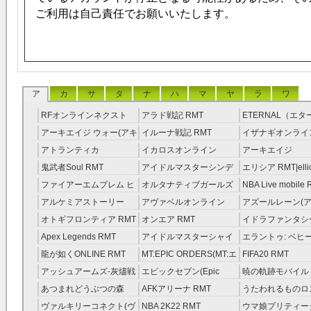
ご利用は自己責任でお願いいたします。
ア
カ
サ
タ
ナ
ハ
マ
ヤ
ラ
ワ
RFオンラインネクスト
アラド戦記 RMT
ETERNAL（エ
RMT
RMT
アーキエイジ ウォー(アキ
イルーナ戦記 RMT
イザナギオンライン
ウオ) RMT
アトランティカ
イカロスオンライン
アーキエイジ
RMT|Atlantica RMT
RMT（予約制）
RMT|ArcheAge 
鬼武者Soul RMT
アイドルマスターシンデ
エリシア RMT|ellic
約制）
レラガールズ(モバマス)
RMT
ファイアーエムブレム ヒ
オルタナティブガールズ
NBA Live mobile
RMT
ーローズ(FEヒーローズ)
RMT
アルケミアストーリー
アヴァベルオンライン
アズールレーン(ア
RMT
（アルスト） RMT
RMT
RMT
オトギフロンティア RMT
オンエア RMT
イドラファンタシ
ーサーガ RMT
Apex Legends RMT
アイドルマスターシャイ
エラントゥ: ベヒ
ニーカラーズ(シャニマス)
ピリット RMT
龍が如くONLINE RMT
MT:EPIC ORDERS(MT:エ
FIFA20 RMT
RMT
ピック・オーダーズ)
アッシュアームズ‐灰燼戦
エピックセブン(Epic
暁の軌跡モバイル
RMT
線 RMT
Seven) RMT
伝説 ） RMT
あつまれどうぶつの森
AFKアリーナ RMT
うたわれるものロ
RMT
ラグ(ロスフラ) R
ヴァルキリーコネクト(ヴ
NBA 2K22 RMT
ウマ娘プリティー