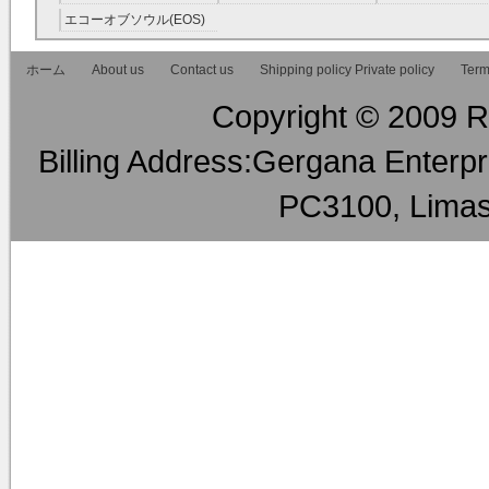
ァルコネ) RMT
ー RMT
エコーオブソウル(EOS)
RMT
ホーム
About us
Contact us
Shipping policy Private policy
Term
Copyright © 2009 RM
Billing Address:Gergana Enterpri
PC3100, Limas