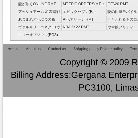
ニーカラーズ(シャニマス)
ピリット RMT
龍が如くONLINE RMT
MT:EPIC ORDERS(MT:エ
FIFA20 RMT
RMT
ピック・オーダーズ)
アッシュアームズ‐灰燼戦
エピックセブン(Epic
暁の軌跡モバイル
RMT
線 RMT
Seven) RMT
伝説 ） RMT
あつまれどうぶつの森
AFKアリーナ RMT
うたわれるものロ
RMT
ラグ(ロスフラ) R
ヴァルキリーコネクト(ヴ
NBA 2K22 RMT
ウマ娘プリティー
ァルコネ) RMT
ー RMT
エコーオブソウル(EOS)
RMT
ホーム
About us
Contact us
Shipping policy Private policy
Term
Copyright © 2009 RM
Billing Address:Gergana Enterpri
PC3100, Limas