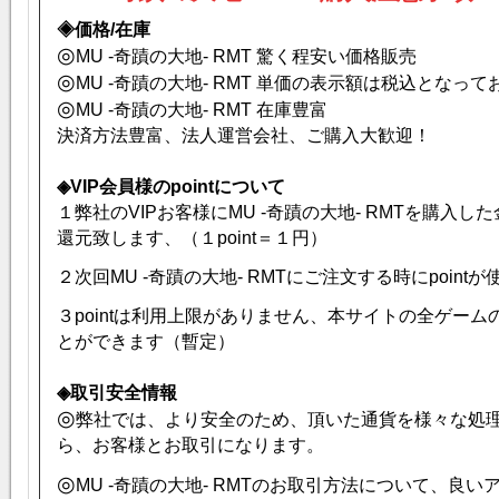
◈価格/在庫
◎
MU -奇蹟の大地- RMT 驚く程安い価格販売
◎
MU -奇蹟の大地- RMT 単価の表示額は税込となっ
◎
MU -奇蹟の大地- RMT 在庫豊富
決済方法豊富、法人運営会社、ご購入大歓迎！
◈VIP会員様のpointについて
１弊社のVIPお客様にMU -奇蹟の大地- RMTを購入した金額
還元致します、（１point＝１円）
２次回MU -奇蹟の大地- RMTにご注文する時にpoint
３pointは利用上限がありません、本サイトの全ゲー
とができます（暫定）
◈取引安全情報
◎
弊社では、より安全のため、頂いた通貨を様々な処
ら、お客様とお取引になります。
◎
MU -奇蹟の大地- RMTのお取引方法について、良