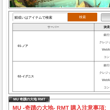
サーバー
決済
銀行
クレジ
01-ノア
WebM
コン
銀行
クレジ
02-イグニス
WebM
コン
MU 奇蹟の大地 RMT
MU -奇蹟の大地- RMT 購入注意事項: