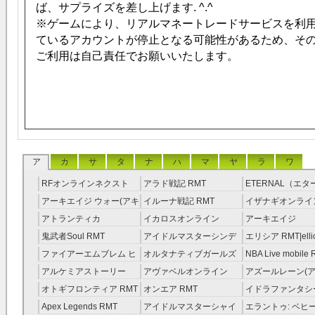
ば、サプライズを差し上げます. ^.^
※ゲームにより、リアルマネートレードサービスを利
ているアカウントが停止となる可能性があるため、そ
ご利用は自己責任でお願いいたします。
ア
カ
サ
タ
ナ
ハ
マ
ヤ
ラ
ワ
RFオンラインネクスト
アラド戦記 RMT
ETERNAL（エ
RMT
RMT
アーキエイジ ウォー(アキ
イルーナ戦記 RMT
イザナギオンライン
ウオ) RMT
アトランティカ
イカロスオンライン
アーキエイジ
RMT|Atlantica RMT
RMT（予約制）
RMT|ArcheAge 
鬼武者Soul RMT
アイドルマスターシンデ
エリシア RMT|ellic
約制）
レラガールズ(モバマス)
RMT
ファイアーエムブレム ヒ
オルタナティブガールズ
NBA Live mobile
RMT
ーローズ(FEヒーローズ)
RMT
アルケミアストーリー
アヴァベルオンライン
アズールレーン(ア
RMT
（アルスト） RMT
RMT
RMT
オトギフロンティア RMT
オンエア RMT
イドラファンタシ
ーサーガ RMT
Apex Legends RMT
アイドルマスターシャイ
エラントゥ: ベヒ