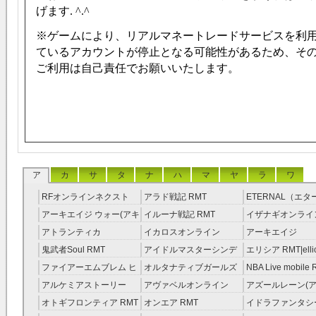
げます. ^.^
※ゲームにより、リアルマネートレードサービスを利
ているアカウントが停止となる可能性があるため、そ
ご利用は自己責任でお願いいたします。
ア
カ
サ
タ
ナ
ハ
マ
ヤ
ラ
ワ
RFオンラインネクスト
アラド戦記 RMT
ETERNAL（エ
RMT
RMT
アーキエイジ ウォー(アキ
イルーナ戦記 RMT
イザナギオンライン
ウオ) RMT
アトランティカ
イカロスオンライン
アーキエイジ
RMT|Atlantica RMT
RMT（予約制）
RMT|ArcheAge 
鬼武者Soul RMT
アイドルマスターシンデ
エリシア RMT|ellic
約制）
レラガールズ(モバマス)
RMT
ファイアーエムブレム ヒ
オルタナティブガールズ
NBA Live mobile
RMT
ーローズ(FEヒーローズ)
RMT
アルケミアストーリー
アヴァベルオンライン
アズールレーン(ア
RMT
（アルスト） RMT
RMT
RMT
オトギフロンティア RMT
オンエア RMT
イドラファンタシ