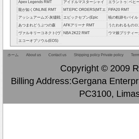
ーサーガ RMT
Apex Legends RMT
アイドルマスターシャイ
エラントゥ: ベヒ
ニーカラーズ(シャニマス)
ピリット RMT
龍が如くONLINE RMT
MT:EPIC ORDERS(MT:エ
FIFA20 RMT
RMT
ピック・オーダーズ)
アッシュアームズ‐灰燼戦
エピックセブン(Epic
暁の軌跡モバイル
RMT
線 RMT
Seven) RMT
伝説 ） RMT
あつまれどうぶつの森
AFKアリーナ RMT
うたわれるものロ
RMT
ラグ(ロスフラ) R
ヴァルキリーコネクト(ヴ
NBA 2K22 RMT
ウマ娘プリティー
ァルコネ) RMT
ー RMT
エコーオブソウル(EOS)
RMT
ホーム
About us
Contact us
Shipping policy Private policy
Term
Copyright © 2009 RM
Billing Address:Gergana Enterpri
PC3100, Limas