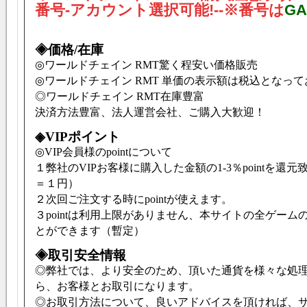
番号-アカウント選択可能!--※番号は
GA
◈価格/在庫
◎ワールドチェイン RMT驚く程安い価格販売
◎ワールドチェイン RMT 単価の表示額は税込となっ
◎ワールドチェイン RMT在庫豊富
決済方法豊富、法人運営会社、ご購入大歓迎！
◈VIPポイント
◎VIP会員様のpointについて
１弊社のVIPお客様に購入した金額の1-3％pointを還元致
＝１円）
２次回ご注文する時にpointが使えます。
３pointは利用上限がありません、本サイトの全ゲーム
とができます（暫定）
◈取引安全情報
◎弊社では、より安全のため、頂いた通貨を様々な処
ら、お客様とお取引になります。
◎お取引方法について、良いアドバイスを頂ければ、