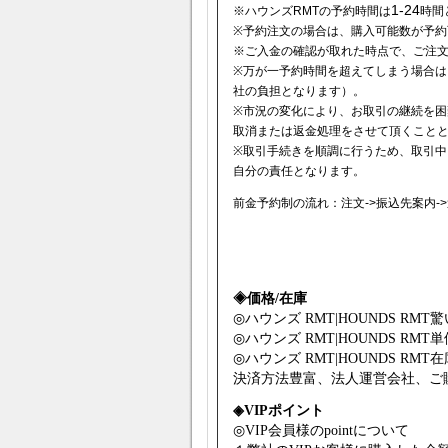
1-24
※ハウンズRMTの予約時間は
時間
※予約注文の場合は、購入可能数が予約
※ご入金の確認が取れた時点で、ご注
※万が一予約時間を超えてしまう場合は
社の負担となります）。
※市況の変化により、お取引の継続を困
取消または返金処理をさせて頂くこと
※取引手続きを順調に行うため、取引中
自分の責任となります。
前金予約制の流れ：注文->振込先案内->送
◈価格/在庫
◎
ハウンズ RMT|HOUNDS RMT
驚
◎
ハウンズ RMT|HOUNDS RMT
単
◎
ハウンズ RMT|HOUNDS RMT
在
決済方法豊富、法人運営会社、ご
◈VIPポイント
◎VIP会員様のpointについて