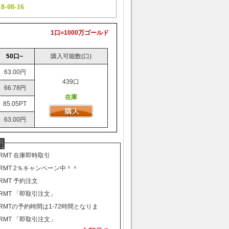
-08-16
MT 「在庫前金予約」を「在庫即時取引」にご変更させていただきまし
1口=1000万ゴールド
50口~
購入可能数(口)
63.00円
439口
66.78円
在庫
85.05PT
63.00円
RMT 在庫即時取引
RMT 2％キャンペーン中＾＾
RMT 予約注文
RMT 「即取引注文」
RMTの予約時間は1-72時間となりま
RMT 「即取引注文」