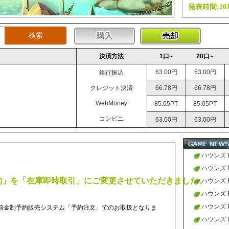
発表時間:2018
ハウンズ
R
決済方法
1口~
20口~
63.00円
63.00円
銀行振込
クレジット決済
66.78円
66.78円
WebMoney
85.05PT
85.05PT
コンビニ
63.00円
63.00円
ハウンズ 
ハウンズ 
予約」を「在庫即時取引」にご変更させていただきました。
ハウンズ 
ハウンズ 
ハウンズ 
RMT は前金制予約販売システム「予約注文」でのお取扱となりま
す。
ハウンズ 