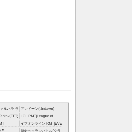
ァルハラ ラ
アンドーン(Undawn)
T
RMT
Tarkov(EFT)
LOL RMT|League of
Legends RMT
MT
イブオンライン RMT|EVE
RMT
HE
運命のクランバトル(クラ