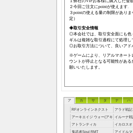
１弊社のVIPお客様に購入した金額
２今回ご注文にpointが使えます.
３pointの使える量の制限があ
定）
◈取引安全情報
◎本会社では、取引安全面にも色
ギルは複雑な取引過程にて処理し
◎お取引方法について、良いアドバ
※ゲームにより、リアルマネート
ウントが停止となる可能性がある
願いいたします。
ア
カ
サ
タ
ナ
ハ
RFオンラインネクスト
アラド戦記 
RMT
アーキエイジ ウォー(アキ
イルーナ戦記
ウオ) RMT
アトランティカ
イカロスオ
RMT|Atlantica RMT
RMT（予
鬼武者Soul RMT
アイドルマ