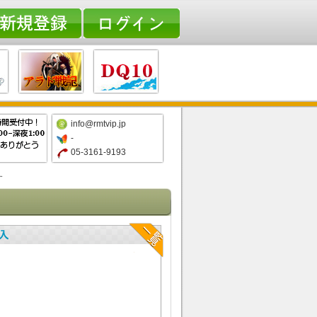
info@rmtvip.jp
-
05-3161-9193
す