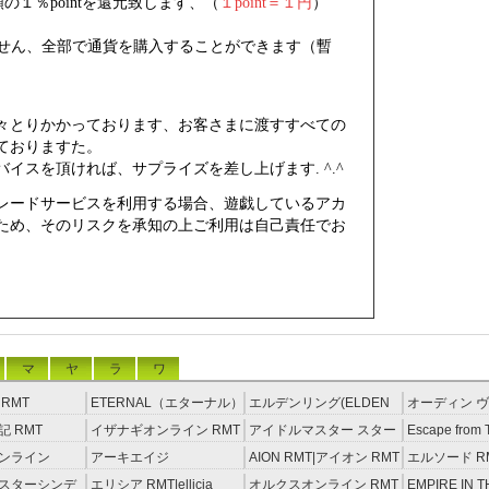
の１％pointを還元致します、（
１point＝１円
）
りません、全部で通貨を購入することができます（暫
々とりかかっております、お客さまに渡すすべての
ておりますた。
イスを頂ければ、サプライズを差し上げます. ^.^
レードサービスを利用する場合、遊戯しているアカ
ため、そのリスクを承知の上ご利用は自己責任でお
マ
ヤ
ラ
ワ
RMT
ETERNAL（エターナル）
エルデンリング(ELDEN
オーディン ヴ
RMT
RING) RMT
イジング RM
 RMT
イザナギオンライン RMT
アイドルマスター スター
Escape from 
ライトステージ RMT
RMT
ンライン
アーキエイジ
AION RMT|アイオン RMT
エルソード R
約制）
RMT|ArcheAge RMT（予
スターシンデ
エリシア RMT|ellicia
オルクスオンライン RMT
EMPIRE IN T