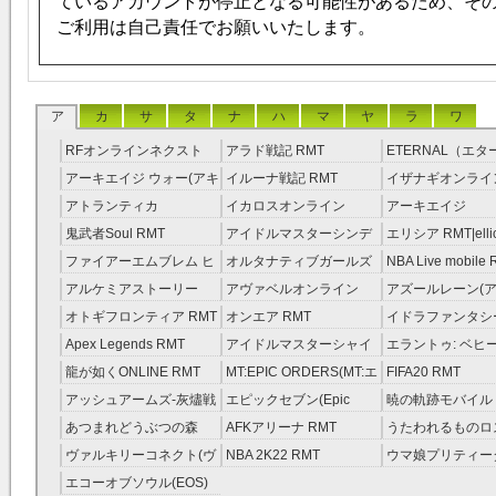
ているアカウントが停止となる可能性があるため、そ
ご利用は自己責任でお願いいたします。
ア
カ
サ
タ
ナ
ハ
マ
ヤ
ラ
ワ
RFオンラインネクスト
アラド戦記 RMT
ETERNAL（エ
RMT
RMT
アーキエイジ ウォー(アキ
イルーナ戦記 RMT
イザナギオンライン
ウオ) RMT
アトランティカ
イカロスオンライン
アーキエイジ
RMT|Atlantica RMT
RMT（予約制）
RMT|ArcheAge 
鬼武者Soul RMT
アイドルマスターシンデ
エリシア RMT|ellic
約制）
レラガールズ(モバマス)
RMT
ファイアーエムブレム ヒ
オルタナティブガールズ
NBA Live mobile
RMT
ーローズ(FEヒーローズ)
RMT
アルケミアストーリー
アヴァベルオンライン
アズールレーン(ア
RMT
（アルスト） RMT
RMT
RMT
オトギフロンティア RMT
オンエア RMT
イドラファンタシ
ーサーガ RMT
Apex Legends RMT
アイドルマスターシャイ
エラントゥ: ベヒ
ニーカラーズ(シャニマス)
ピリット RMT
龍が如くONLINE RMT
MT:EPIC ORDERS(MT:エ
FIFA20 RMT
RMT
ピック・オーダーズ)
アッシュアームズ‐灰燼戦
エピックセブン(Epic
暁の軌跡モバイル
RMT
線 RMT
Seven) RMT
伝説 ） RMT
あつまれどうぶつの森
AFKアリーナ RMT
うたわれるものロ
RMT
ラグ(ロスフラ) R
ヴァルキリーコネクト(ヴ
NBA 2K22 RMT
ウマ娘プリティー
ァルコネ) RMT
ー RMT
エコーオブソウル(EOS)