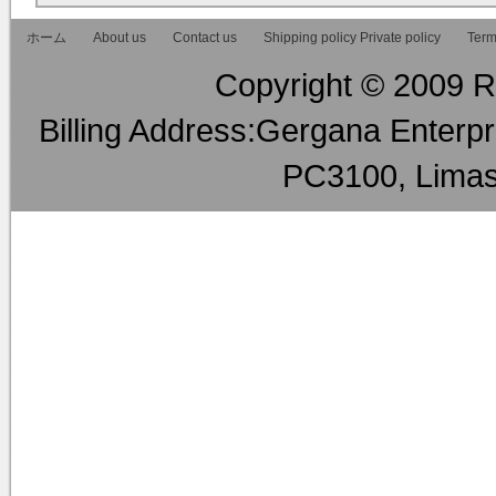
RMT
ホーム
About us
Contact us
Shipping policy Private policy
Term
Copyright © 2009 RM
Billing Address:Gergana Enterpri
PC3100, Limas