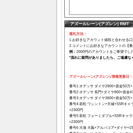
アズールレーン(アズレン) RMT
落札方法：
1.お好きなアカウント値段と合わせる
2.コメントにお好きなアカウントの【
例：
2000円のアカウントをご希望でし
*流れに疑問がありましたら、ご遠慮な
アズールレーン(アズレン)
情報更新日：20
番号1:オデッサ ダイヤ2900+資金50万
番号2:オデッサ 長門+ダイヤ800+資金4
番号3:オデッサ ダイヤ3600+資金50万
番号4:若松 ワシントン+天城+SSRキャ
=2300円
番号5:若松 フォーミダブル+SSRキャラ
=2300円
番号6:大湊 大鳯+アルバコア+ダイヤ+15