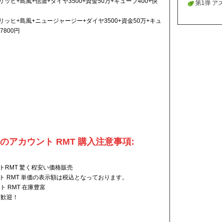
ッヒ+島風+信濃+ダイヤ3500+資金50万+キューブ400+快
が入り、
第1弹 
が入り、
リッヒ+島風+ニュージャージー+ダイヤ3500+資金50万+キュ
7800円
 の
アカウント
RMT 購入注意事項:
トRMT 驚く程安い価格販売
ト RMT 単価の表示額は税込となっております。
 RMT 在庫豊富
大歓迎！