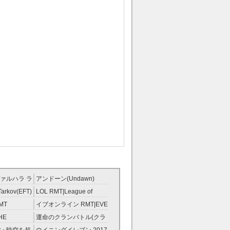
ァルハラ ラ
アンドーン(Undawn)
T
RMT
Tarkov(EFT)
LOL RMT|League of
Legends RMT
MT
イブオンライン RMT|EVE
RMT
HE
運命のクランバトル(クラ
ンスト）
バト) RMT