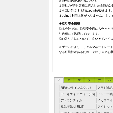
◎VIP会員様のpointについて
１弊社のVIPお客様に購入した金額の1-3
２次回ご注文する時にpointが使えます
３pointは利用上限がありません、本
◈取引安全情報
◎本会社では、取引安全面にも色々と
引過程にて処理しております。
◎お取引方法について、良いアドバイスを
※ゲームにより、リアルマネートレー
なる可能性があるため、そのリスクを
ア
カ
サ
タ
ナ
ハ
RFオンラインネクスト
アラド戦記 
RMT
アーキエイジ ウォー(アキ
イルーナ戦記
ウオ) RMT
アトランティカ
イカロスオ
RMT|Atlantica RMT
RMT（予
鬼武者Soul RMT
アイドルマ
レラガール