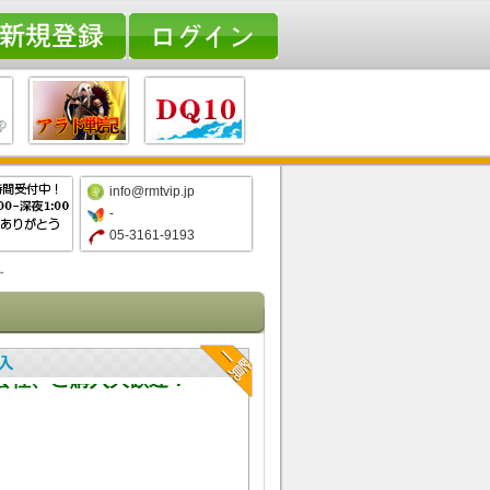
info@rmtvip.jp
-
05-3161-9193
す