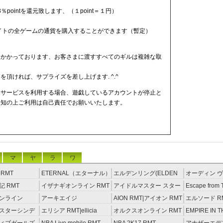
％pointを還元致します、（１point＝１円）
。
サイトの全ゲームの通貨を購入することができます（暫定）
りかかっております、お客さまに渡すすべてのギルは複雑な取
頂ければ、サプライズを差し上げます. ^.^
ドサービスを利用する場合、遊戯しているアカウントが停止と
承知の上ご利用は自己責任でお願いいたします。
マ
ヤ
ラ
ワ
RMT
ETERNAL（エターナル）
エルデンリング(ELDEN
オーディン ヴ
RMT
RING) RMT
イジング RM
 RMT
イザナギオンライン RMT
アイドルマスター スター
Escape from 
ライトステージ RMT
RMT
ンライン
アーキエイジ
AION RMT|アイオン RMT
エルソード R
約制）
RMT|ArcheAge RMT（予
スターシンデ
エリシア RMT|ellicia
オルクスオンライン RMT
EMPIRE IN T
約制）
ズ(モバマス)
RMT
STORM（エ