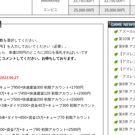
WebMoney
33,750.00PT
33,750.00PT
コンビニ
25,000.00円
25,000.00円
アズールレ
販売を開
第10弾
口数を選択してください。
番号】を入力しておいてください（必要）。
荷が入り
第9弾 
たら、単価100円のところに20口を落札すればいいです
が入り、
【アズレン
くコメントしてください。お待ちしております。
【アズレン
開催!
【アズレ
性能・ス
「アズレン 
22.06.27
成】
第8弹 
+キューブ950+快速建築300 初期アカウント=1700円
が入り、
第7弹 
3万+キューブ450+快速建築120 初期アカウント=2300円
が入り、
第6弹 
+キューブ500+快速建築200 初期アカウント=2300円
ラ3体+ダイヤ1500+資金40万+キューブ300 初期アカウント
が入り、
第5弹 
が入り、
第4弹 
3体+ダイヤ+850+資金15万+キューブ70 初期アカウント
が入り、
第3弹 
が入り、
第2弹 
00+資金7万+キューブ80 初期アカウント=2500円