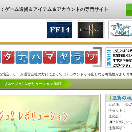
ド)：ゲーム通貨＆アイテム＆アカウントの専門サイト
る場合、ゲーム運営会社の方針によってはアカウントが停止となる可能性がありま
リネージュ2 レボリューション RMT
★ブルーダ
方法1、取引
出品後、下記
何セット：
血の証：
UR/HR/Rア
注意事項：
取引所に他の