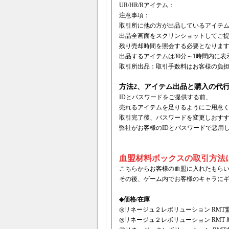
UR/HR/Rアイテム：
注意事項：
取引所に他の方が出品しているアイテ
出品全画面をスクリンショットしてご
残り売却時間を照会する必要となりま
出品するアイテムは30分～1時間内に表
取引所出品：取引手数料はお客様の負
方法2、アイテム出品と購入の代
IDとパスワードをご提供する前、
売れるアイテムを足りるようにご用意
取引完了後、パスワードを変更しおす
弊社がお客様のIDとパスワードで悪用
血盟材料ボックスの取引方法
こちらからお客様の血盟に入れたもら
その後、ゲーム内でお客様のキャラに
◈価格/在庫
◎リネージュ２レボリューション RMT
◎リネージュ２レボリューション RMT