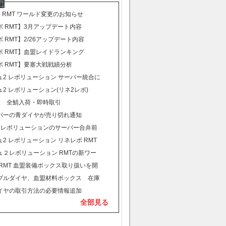
 RMT ワールド変更のお知らせ
 RMT】3月アップデート内容
 RMT】2/26アップデート内容
ボ RMT】血盟レイドランキング
ボ RMT】要塞大戦戦績分析
ュ2 レボリューション サーバー統合に
て
2 レボリューション(リネ2レボ)
部の鯖即時対応不可
ボ 全鯖入荷・即時取引
バーの青ダイヤが売り切れ通知
2レボリューションのサーバー合弁前
知らせ
2 レボリューション リネレボ RMT
ダイヤの購入方へお知らせ
ュ２レボリューション RMTの新ワー
のお知らせ
RMT 血盟装備ボックス取り扱いを開
した
ブルダイヤ、血盟材料ボックス 在庫
速取引、全鯖対応中
イヤの取引方法の必要情報追加
全部見る