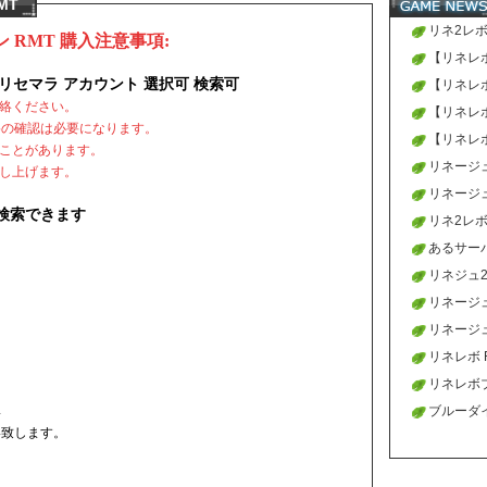
MT
リネ2レボ
RMT 購入注意事項:
【リネレボ
種族 リセマラ アカウント 選択可 検索可
【リネレボ
絡ください。
【リネレ
格の確認は必要になります。
【リネレ
ことがあります。
リネージ
し上げます。
つきまし
リネージュ
検索できます
RMT 一
リネ2レ
あるサー
リネジュ
後参考の
リネージュ
のブルー
リネージ
ルド増加
リネレボ 
始致しま
リネレボ
し
大量、最
ブルーダ
い致します。