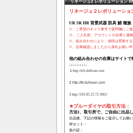
リネージュ2 レボリューション R
リネージュ２レボリューション 
UR SR HR 背景武器 防具 鯖 
※、ご希望のキャラ番号で質問欄にご連
※、ご入札前、アカウントの在庫と価
※、組み合わせにより、値段は変動する
※、在庫確認しましたから落札お願い申
他の組み合わせの在庫はサイトで
↓↓↓↓↓↓↓↓↓↓
１
http://tt2r.du0wan.com
2
http://ttr.du0wan.com
3
http://103.85.25.72:1861/
★ブルーダイヤの取引方法：
方法1、取引所で、ご自由に出品
出品後、下記の情報をご提示してお願
何セット：
血の証：