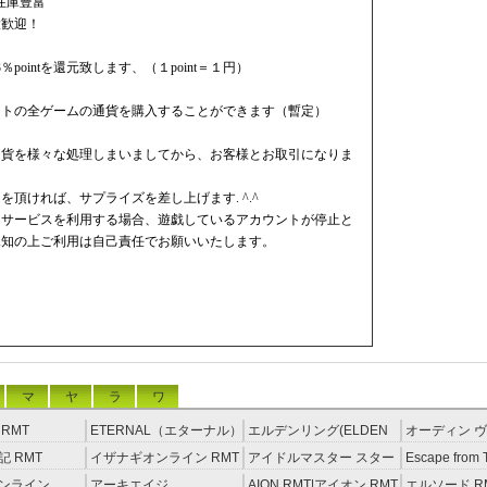
在庫豊富
大歓迎！
pointを還元致します、（１point＝１円）
。
サイトの全ゲームの通貨を購入することができます（暫定）
通貨を様々な処理しまいましてから、お客様とお取引になりま
頂ければ、サプライズを差し上げます. ^.^
ドサービスを利用する場合、遊戯しているアカウントが停止と
承知の上ご利用は自己責任でお願いいたします。
マ
ヤ
ラ
ワ
RMT
ETERNAL（エターナル）
エルデンリング(ELDEN
オーディン ヴ
RMT
RING) RMT
イジング RM
 RMT
イザナギオンライン RMT
アイドルマスター スター
Escape from 
ライトステージ RMT
RMT
ンライン
アーキエイジ
AION RMT|アイオン RMT
エルソード R