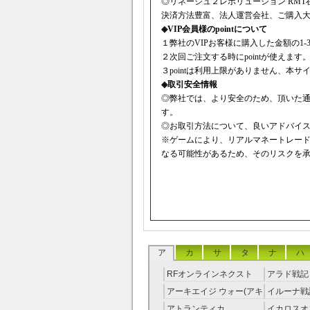
◎リネージュ２レボリューション RMT
決済方法豊富、法人運営会社、ご購入
◈
VIP会員様のpointについて
１弊社のVIPお客様に購入した金額の1-3％
２次回ご注文する時にpointが使えます
３pointは利用上限がありません、本
◈取引安全情報
◎弊社では、より安全のため、頂いた
す。
◎お取引方法について、良いアドバイスを
※ゲームにより、リアルマネートレー
なる可能性があるため、そのリスクを
ア
カ
サ
タ
ナ
ハ
RFオンラインネクスト
アラド戦記 
RMT
アーキエイジ ウォー(アキ
イルーナ戦記
ウオ) RMT
アトランティカ
イカロスオ