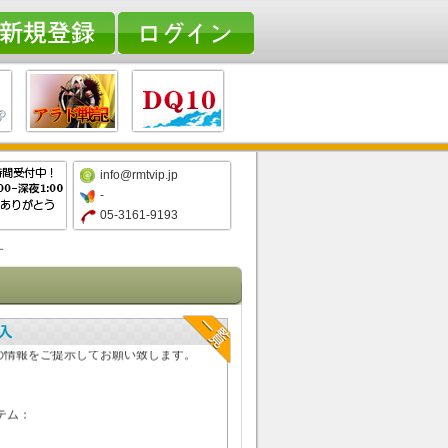
info@rmtvip.jp
-
05-3161-9193
す
イヤの取引方法：
所で、ご自由に出品し
の情報をご提示してお願い致します。
イテム：
方が出品しているアイテムと違うブルー