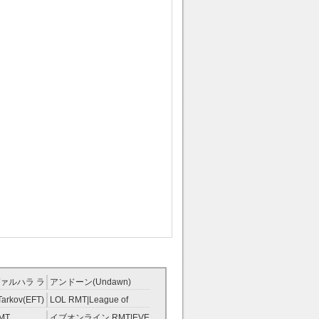
ァルハラ ラ
アンドーン(Undawn)
T
RMT
Tarkov(EFT)
LOL RMT|League of
Legends RMT
MT
イブオンライン RMT|EVE