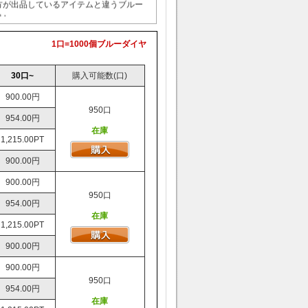
品し、
スクリンショットしてご提供お願い致し
1口=1000個ブルーダイヤ
を照会する必要となります、
ムは30分～1時間内に表示されます。
30口~
購入可能数(口)
取引手数料はお客様の負担になります。
900.00円
テム出品と購入の代行となります。
950口
954.00円
ドをご提供する前、
在庫
ムを足りるようにご用意ください
1,215.00PT
パスワードを変更しおすすめ
900.00円
IDとパスワードで悪用しませ
ん
900.00円
950口
954.00円
クス
、
装備ボックス
の取引方法について
在庫
客様の血盟に入れたもらいます。
1,215.00PT
ム内でお客様のキャラにギフト発送させ
900.00円
す。
900.00円
950口
954.00円
在庫