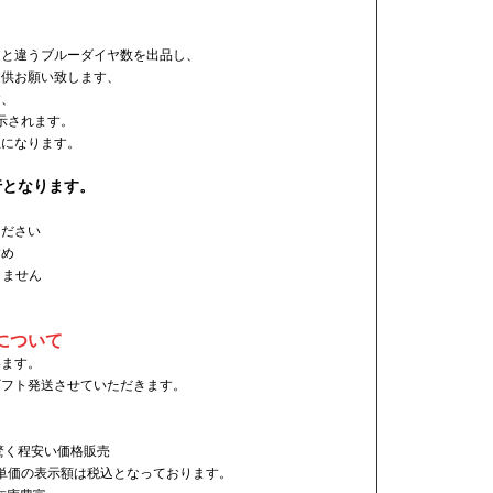
ムと違うブルーダイヤ数を出品し、
提供お願い致します、
す、
示されます。
担になります。
行となります。
ください
すめ
しませ
ん
について
います。
ギフト発送させていただきます。
驚く程安い価格販売
 単価の表示額は税込となっております。