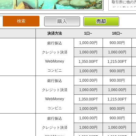
ダイヤ数を出
出品全画面を
ます、
残り売却時間
出品するアイテ
決済方法
1口~
10口~
取引所出品：
1,000.00円
900.00円
銀行振込
方法2、アイ
クレジット決済
1,060.00円
1,060.00円
IDとパスワー
売れるアイテ
WebMoney
1,350.00PT
1,215.00PT
取引完了後、
コンビニ
1,000.00円
900.00円
弊社がお客様の
1,000.00円
900.00円
銀行振込
クレジット決済
1,060.00円
1,060.00円
血盟材料ボッ
こちらからお
WebMoney
1,350.00PT
1,215.00PT
その後、ゲー
コンビニ
1,000.00円
900.00円
ていただきま
1,000.00円
900.00円
銀行振込
クレジット決済
1,060.00円
1,060.00円