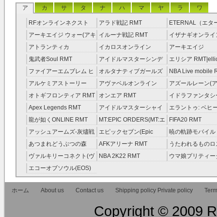
ア
カ
サ
タ
ナ
ハ
マ
ヤ
ラ
ワ
RFオンラインネクスト
アラド戦記 RMT
ETERNAL（エ
RMT
RMT
アーキエイジ ウォー(アキ
イルーナ戦記 RMT
イザナギオンライン
ウオ) RMT
アトランティカ
イカロスオンライン
アーキエイジ
RMT|Atlantica RMT
RMT（予約制）
RMT|ArcheAge 
鬼武者Soul RMT
アイドルマスターシンデ
エリシア RMT|ellic
約制）
レラガールズ(モバマス)
RMT
ファイアーエムブレム ヒ
オルタナティブガールズ
NBA Live mobile
RMT
ーローズ(FEヒーローズ)
RMT
アルケミアストーリー
アヴァベルオンライン
アズールレーン(ア
RMT
（アルスト） RMT
RMT
RMT
オトギフロンティア RMT
オンエア RMT
イドラファンタシ
ーサーガ RMT
Apex Legends RMT
アイドルマスターシャイ
エラントゥ: ベヒ
ニーカラーズ(シャニマス)
ピリット RMT
龍が如くONLINE RMT
MT:EPIC ORDERS(MT:エ
FIFA20 RMT
RMT
ピック・オーダーズ)
アッシュアームズ‐灰燼戦
エピックセブン(Epic
暁の軌跡モバイル
RMT
線 RMT
Seven) RMT
伝説 ） RMT
あつまれどうぶつの森
AFKアリーナ RMT
うたわれるものロ
RMT
ラグ(ロスフラ) R
ヴァルキリーコネクト(ヴ
NBA 2K22 RMT
ウマ娘プリティー
ァルコネ) RMT
ー RMT
エコーオブソウル(EOS)
RMT
ホーム
About us
Contact us
Shipping policy Private policy
Term
Copyright © 2009 RM