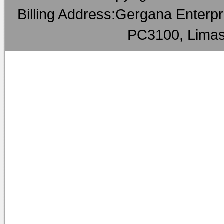
Billing Address:Gergana Enterpri
PC3100, Limas