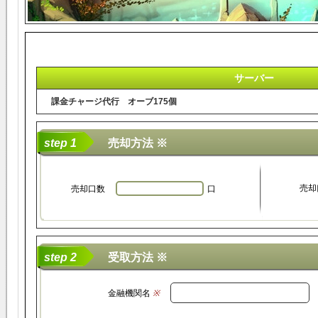
サーバー
課金チャージ代行 オーブ175個
step 1
売却方法 ※
売却
売却口数
口
step 2
受取方法 ※
金融機関名
※