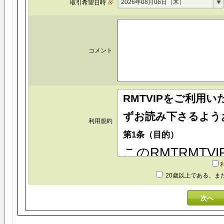
2026年08月06日（木）
取引希望日時
※
コメント
RMTVIPをご利用
ずお読み下さるよう
利用規約
第1条（目的）
このRMTRMTV
といいます)は、R
20歳以上である、ま
といいます)が運営
ビス(以下「本サ