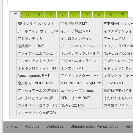
用しようとする
す。本サービス
ア
カ
サ
タ
ナ
ハ
マ
ヤ
ラ
ワ
本規約を誠実に
RFオンラインネクスト
アラド戦記 RMT
ETERNAL（エ
RMT
RMT
た、本サービス
アーキエイジ ウォー(アキ
イルーナ戦記 RMT
イザナギオンライン
ウオ) RMT
アトランティカ
イカロスオンライン
アーキエイジ
会員は、本規約
RMT|Atlantica RMT
RMT（予約制）
RMT|ArcheAge 
鬼武者Soul RMT
アイドルマスターシンデ
エリシア RMT|ellic
約制）
スに係る利用契
レラガールズ(モバマス)
RMT
ファイアーエムブレム ヒ
オルタナティブガールズ
NBA Live mobile
RMT
ーローズ(FEヒーローズ)
RMT
アルケミアストーリー
アヴァベルオンライン
アズールレーン(ア
のとします。
RMT
（アルスト） RMT
RMT
RMT
オトギフロンティア RMT
オンエア RMT
イドラファンタシ
第2条（定義）
ーサーガ RMT
Apex Legends RMT
アイドルマスターシャイ
エラントゥ: ベヒ
ニーカラーズ(シャニマス)
ピリット RMT
龍が如くONLINE RMT
MT:EPIC ORDERS(MT:エ
FIFA20 RMT
* (1) 「ゲー
RMT
ピック・オーダーズ)
アッシュアームズ‐灰燼戦
エピックセブン(Epic
暁の軌跡モバイル
ーム内で利用さ
RMT
線 RMT
Seven) RMT
伝説 ） RMT
あつまれどうぶつの森
AFKアリーナ RMT
うたわれるものロ
RMT
ラグ(ロスフラ) R
ます。
ヴァルキリーコネクト(ヴ
NBA 2K22 RMT
ウマ娘プリティー
ァルコネ) RMT
ー RMT
エコーオブソウル(EOS)
* (2) 「ユー
RMT
ホーム
About us
Contact us
Shipping policy Private policy
RMTVIPサイ
Term