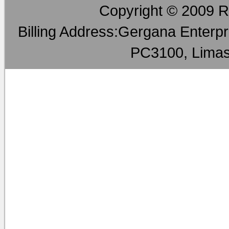
Copyright © 2009 RM
し込みをおこな
します、つまり
Billing Address:Gergana Enterpri
* (3) 「購入
PC3100, Limas
購入を希望する
* (4) 「販売
買取を希望する
第3条（本規約の適用範囲
当社は、本規約
うとする者と会
サービスを提供
ト上の 画面に掲
当社は、当社が