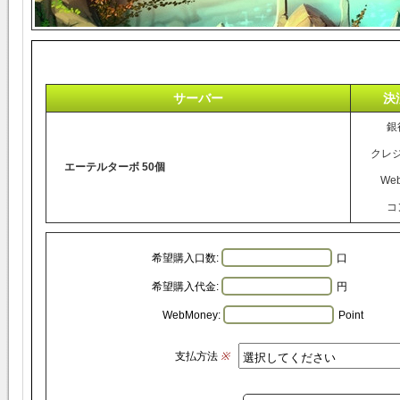
サーバー
決
銀
クレ
エーテルターボ 50個
We
コ
希望購入口数:
口
希望購入代金:
円
WebMoney:
Point
支払方法
※