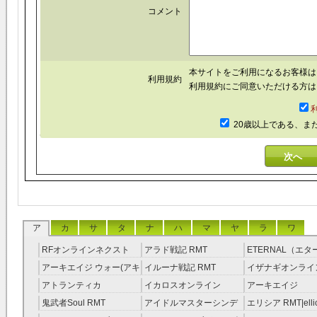
コメント
本サイトをご利用になるお客様
利用規約
利用規約にご同意いただける方は
20歳以上である、ま
ア
カ
サ
タ
ナ
ハ
マ
ヤ
ラ
ワ
RFオンラインネクスト
アラド戦記 RMT
ETERNAL（エ
RMT
RMT
アーキエイジ ウォー(アキ
イルーナ戦記 RMT
イザナギオンライン
ウオ) RMT
アトランティカ
イカロスオンライン
アーキエイジ
RMT|Atlantica RMT
RMT（予約制）
RMT|ArcheAge 
鬼武者Soul RMT
アイドルマスターシンデ
エリシア RMT|ellic
約制）