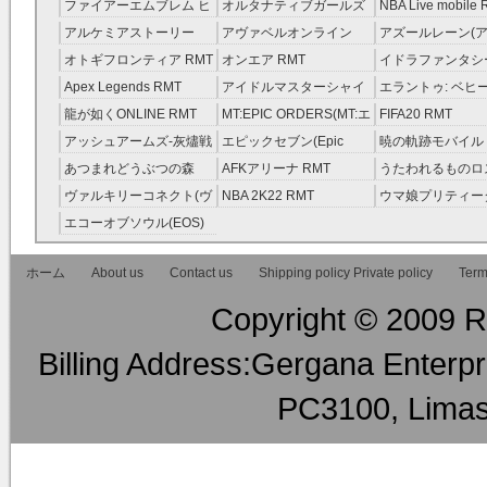
レラガールズ(モバマス)
RMT
ファイアーエムブレム ヒ
オルタナティブガールズ
NBA Live mobile
RMT
ーローズ(FEヒーローズ)
RMT
アルケミアストーリー
アヴァベルオンライン
アズールレーン(ア
RMT
（アルスト） RMT
RMT
RMT
オトギフロンティア RMT
オンエア RMT
イドラファンタシ
ーサーガ RMT
Apex Legends RMT
アイドルマスターシャイ
エラントゥ: ベヒ
ニーカラーズ(シャニマス)
ピリット RMT
龍が如くONLINE RMT
MT:EPIC ORDERS(MT:エ
FIFA20 RMT
RMT
ピック・オーダーズ)
アッシュアームズ‐灰燼戦
エピックセブン(Epic
暁の軌跡モバイル
RMT
線 RMT
Seven) RMT
伝説 ） RMT
あつまれどうぶつの森
AFKアリーナ RMT
うたわれるものロ
RMT
ラグ(ロスフラ) R
ヴァルキリーコネクト(ヴ
NBA 2K22 RMT
ウマ娘プリティー
ァルコネ) RMT
ー RMT
エコーオブソウル(EOS)
RMT
ホーム
About us
Contact us
Shipping policy Private policy
Term
Copyright © 2009 RM
Billing Address:Gergana Enterpri
PC3100, Limas