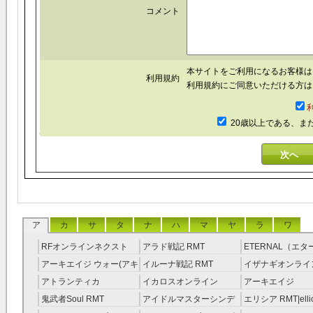
コメント
本サイトをご利用になるお客様
利用規約
利用規約にご同意いただける方は
20歳以上である、ま
ア
カ
サ
タ
ナ
ハ
マ
ヤ
ラ
ワ
RFオンラインネクスト
アラド戦記 RMT
ETERNAL（エ
RMT
RMT
アーキエイジ ウォー(アキ
イルーナ戦記 RMT
イザナギオンライン
ウオ) RMT
アトランティカ
イカロスオンライン
アーキエイジ
RMT|Atlantica RMT
RMT（予約制）
RMT|ArcheAge 
鬼武者Soul RMT
アイドルマスターシンデ
エリシア RMT|ellic
約制）