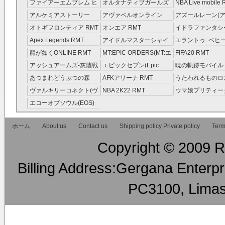
レラガールズ(モバマス)
RMT
ファイアーエムブレム ヒ
オルタナティブガールズ
NBA Live mobile
RMT
ーローズ(FEヒーローズ)
RMT
アルケミアストーリー
アヴァベルオンライン
アズールレーン(ア
RMT
（アルスト） RMT
RMT
RMT
オトギフロンティア RMT
オンエア RMT
イドラファンタシ
ーサーガ RMT
Apex Legends RMT
アイドルマスターシャイ
エラントゥ: ベヒ
ニーカラーズ(シャニマス)
ピリット RMT
龍が如くONLINE RMT
MT:EPIC ORDERS(MT:エ
FIFA20 RMT
RMT
ピック・オーダーズ)
アッシュアームズ‐灰燼戦
エピックセブン(Epic
暁の軌跡モバイル
RMT
線 RMT
Seven) RMT
伝説 ） RMT
あつまれどうぶつの森
AFKアリーナ RMT
うたわれるものロ
RMT
ラグ(ロスフラ) R
ヴァルキリーコネクト(ヴ
NBA 2K22 RMT
ウマ娘プリティー
ァルコネ) RMT
ー RMT
エコーオブソウル(EOS)
RMT
ホーム
About us
Contact us
Shipping policy Private policy
Term
Copyright © 2009 RM
Billing Address:Gergana Enterpri
PC3100, Limas