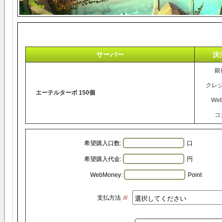
サーバー
決
銀
クレ
エーテルターボ 150個
We
コ
希望購入口数:
口
希望購入代金:
円
WebMoney:
Point
支払方法
※