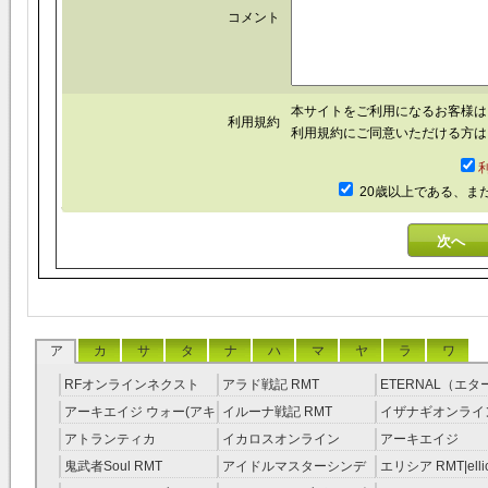
コメント
本サイトをご利用になるお客様
利用規約
利用規約にご同意いただける方は
20歳以上である、ま
ア
カ
サ
タ
ナ
ハ
マ
ヤ
ラ
ワ
RFオンラインネクスト
アラド戦記 RMT
ETERNAL（エ
RMT
RMT
アーキエイジ ウォー(アキ
イルーナ戦記 RMT
イザナギオンライン
ウオ) RMT
アトランティカ
イカロスオンライン
アーキエイジ
RMT|Atlantica RMT
RMT（予約制）
RMT|ArcheAge 
鬼武者Soul RMT
アイドルマスターシンデ
エリシア RMT|ellic
約制）