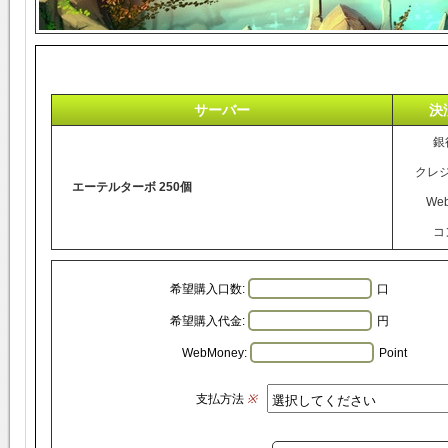
サーバー
決
銀
クレ
エーテルターボ 250個
We
コ
希望購入口数:
口
希望購入代金:
円
WebMoney:
Point
支払方法
※