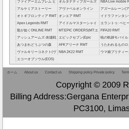
レラガールズ(モバマス)
RMT
ファイアーエムブレム ヒ
オルタナティブガールズ
NBA Live mobile
RMT
ーローズ(FEヒーローズ)
RMT
アルケミアストーリー
アヴァベルオンライン
アズールレーン(ア
RMT
（アルスト） RMT
RMT
RMT
オトギフロンティア RMT
オンエア RMT
イドラファンタシ
ーサーガ RMT
Apex Legends RMT
アイドルマスターシャイ
エラントゥ: ベヒ
ニーカラーズ(シャニマス)
ピリット RMT
龍が如くONLINE RMT
MT:EPIC ORDERS(MT:エ
FIFA20 RMT
RMT
ピック・オーダーズ)
アッシュアームズ‐灰燼戦
エピックセブン(Epic
暁の軌跡モバイル
RMT
線 RMT
Seven) RMT
伝説 ） RMT
あつまれどうぶつの森
AFKアリーナ RMT
うたわれるものロ
RMT
ラグ(ロスフラ) R
ヴァルキリーコネクト(ヴ
NBA 2K22 RMT
ウマ娘プリティー
ァルコネ) RMT
ー RMT
エコーオブソウル(EOS)
RMT
ホーム
About us
Contact us
Shipping policy Private policy
Term
Copyright © 2009 RM
Billing Address:Gergana Enterpri
PC3100, Limas