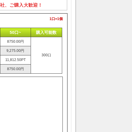
社、ご購入大歓迎！
1口=1個
50口~
購入可能数
8750.00円
9,275.00円
300口
11,812.50PT
8750.00円