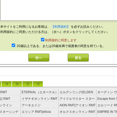
本サイトをご利用になるお客様は、
【利用規約】
を必ずお読みください。
利用規約にご同意いただける方は、［次へ］ボタンをクリックしてください。
利用規約に同意します
20歳以上である、または20歳未満で保護者の同意を得ている。
マ
ヤ
ラ
ワ
RMT
ETERNAL（エターナル）
エルデンリング(ELDEN
オーディン ヴ
RMT
RING) RMT
イジング RM
 RMT
イザナギオンライン RMT
アイドルマスター スター
Escape from 
ライトステージ RMT
RMT
ンライン
アーキエイジ
AION RMT|アイオン RMT
エルソード R
約制）
RMT|ArcheAge RMT（予
スターシンデ
エリシア RMT|ellicia
オルクスオンライン RMT
EMPIRE IN T
約制）