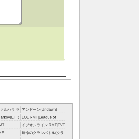
ァルハラ ラ
アンドーン(Undawn)
T
RMT
Tarkov(EFT)
LOL RMT|League of
Legends RMT
MT
イブオンライン RMT|EVE
RMT
HE
運命のクランバトル(クラ