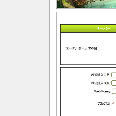
サーバー
エーテルターボ 350個
希望購入口数:
希望購入代金:
WebMoney:
支払方法
※