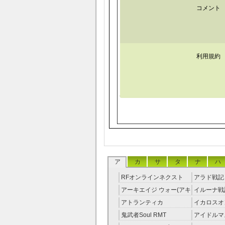
コメント
利用規約
ア
カ
サ
タ
ナ
ハ
RFオンラインネクスト
アラド戦記 
RMT
アーキエイジ ウォー(アキ
イルーナ戦記
ウオ) RMT
アトランティカ
イカロスオ
RMT|Atlantica RMT
RMT（予
鬼武者Soul RMT
アイドルマ