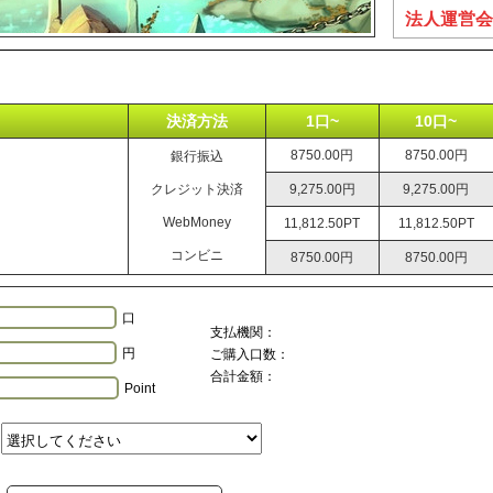
法人運営会
決済方法
1口~
10口~
8750.00円
8750.00円
銀行振込
クレジット決済
9,275.00円
9,275.00円
WebMoney
11,812.50PT
11,812.50PT
コンビニ
8750.00円
8750.00円
口
支払機関：
円
ご購入口数：
合計金額：
Point