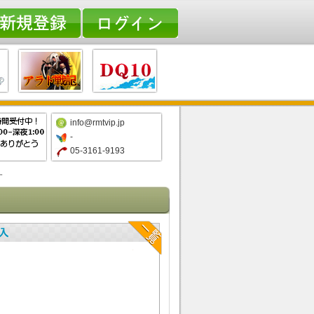
info@rmtvip.jp
-
05-3161-9193
す