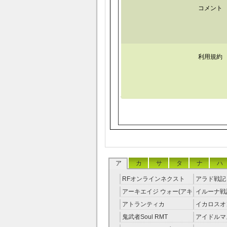
コメント
利用規約
ア
カ
サ
タ
ナ
ハ
RFオンラインネクスト
アラド戦記 
RMT
アーキエイジ ウォー(アキ
イルーナ戦記
ウオ) RMT
アトランティカ
イカロスオ
RMT|Atlantica RMT
RMT（予
鬼武者Soul RMT
アイドルマ