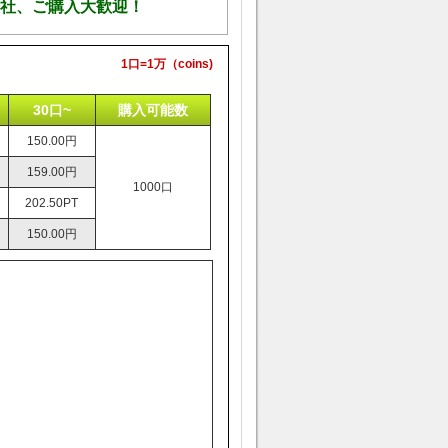
社、ご購入大歓迎！
1口=1万（coins)
30口~
購入可能数
150.00円
159.00円
1000口
202.50PT
150.00円