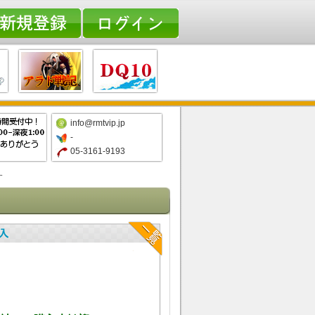
info@rmtvip.jp
-
05-3161-9193
す