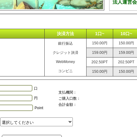
法人運営会
決済方法
1口~
10口~
150.00円
150.00円
銀行振込
クレジット決済
159.00円
159.00円
WebMoney
202.50PT
202.50PT
コンビニ
150.00円
150.00円
口
支払機関：
円
ご購入口数：
合計金額：
Point