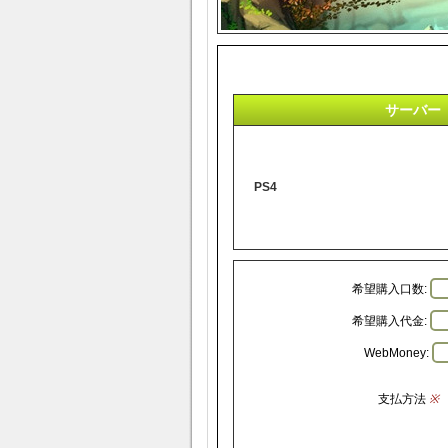
サーバー
PS4
希望購入口数:
希望購入代金:
WebMoney:
支払方法
※