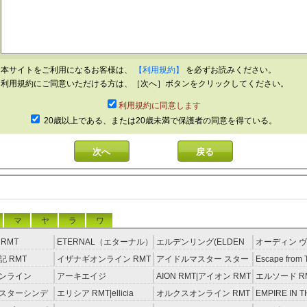
本サイトをご利用になるお客様は、
【利用規約】
を必ずお読みください。
利用規約にご同意いただける方は、［次へ］ボタンをクリックしてください。
利用規約に同意します
20歳以上である、または20歳未満で保護者の同意を得ている。
マ
ヤ
ラ
ワ
RMT
ETERNAL（エターナル）
エルデンリング(ELDEN
オーディン ヴ
RMT
RING) RMT
イジング RM
 RMT
イザナギオンライン RMT
アイドルマスター スター
Escape from 
ライトステージ RMT
RMT
ンライン
アーキエイジ
AION RMT|アイオン RMT
エルソード R
約制）
RMT|ArcheAge RMT（予
スターシンデ
エリシア RMT|ellicia
オルクスオンライン RMT
EMPIRE IN T
約制）