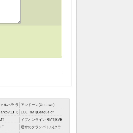
ァルハラ ラ
アンドーン(Undawn)
T
RMT
Tarkov(EFT)
LOL RMT|League of
Legends RMT
MT
イブオンライン RMT|EVE
RMT
HE
運命のクランバトル(クラ