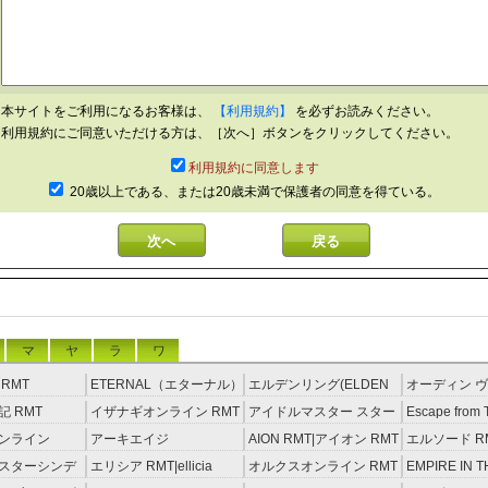
本サイトをご利用になるお客様は、
【利用規約】
を必ずお読みください。
利用規約にご同意いただける方は、［次へ］ボタンをクリックしてください。
利用規約に同意します
20歳以上である、または20歳未満で保護者の同意を得ている。
マ
ヤ
ラ
ワ
RMT
ETERNAL（エターナル）
エルデンリング(ELDEN
オーディン ヴ
RMT
RING) RMT
イジング RM
 RMT
イザナギオンライン RMT
アイドルマスター スター
Escape from 
ライトステージ RMT
RMT
ンライン
アーキエイジ
AION RMT|アイオン RMT
エルソード R
約制）
RMT|ArcheAge RMT（予
スターシンデ
エリシア RMT|ellicia
オルクスオンライン RMT
EMPIRE IN T
約制）