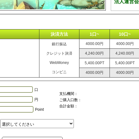
決済方法
1口~
10口~
4000.00円
4000.00円
銀行振込
クレジット決済
4,240.00円
4,240.00円
WebMoney
5,400.00PT
5,400.00PT
コンビニ
4000.00円
4000.00円
口
支払機関：
円
ご購入口数：
合計金額：
Point