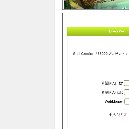
サーバー
Stell Credits 「65000プレゼント」
希望購入口数:
希望購入代金:
WebMoney:
支払方法
※