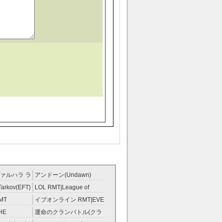
ァルハラ ラ
アンドーン(Undawn)
T
RMT
Tarkov(EFT)
LOL RMT|League of
Legends RMT
MT
イブオンライン RMT|EVE
RMT
HE
運命のクランバトル(クラ