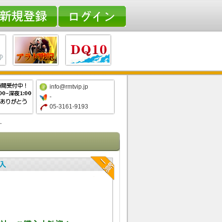
info@rmtvip.jp
-
05-3161-9193
す
社、ご購入大歓迎！