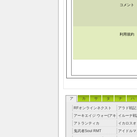
コメント
利用規約
ア
カ
サ
タ
ナ
ハ
RFオンラインネクスト
アラド戦記 
RMT
アーキエイジ ウォー(アキ
イルーナ戦記
ウオ) RMT
アトランティカ
イカロスオ
RMT|Atlantica RMT
RMT（予
鬼武者Soul RMT
アイドルマ