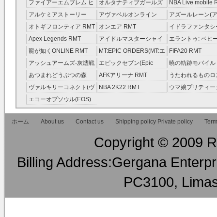
レラガールズ(モバマス)
RMT
ファイアーエムブレム ヒ
オルタナティブガールズ
NBA Live mobile
RMT
ーローズ(FEヒーローズ)
RMT
アルケミアストーリー
アヴァベルオンライン
アズールレーン(ア
RMT
（アルスト） RMT
RMT
RMT
オトギフロンティア RMT
オンエア RMT
イドラファンタシ
ーサーガ RMT
Apex Legends RMT
アイドルマスターシャイ
エラントゥ: ベヒ
ニーカラーズ(シャニマス)
ピリット RMT
龍が如くONLINE RMT
MT:EPIC ORDERS(MT:エ
FIFA20 RMT
RMT
ピック・オーダーズ)
アッシュアームズ‐灰燼戦
エピックセブン(Epic
暁の軌跡モバイル
RMT
線 RMT
Seven) RMT
伝説 ） RMT
あつまれどうぶつの森
AFKアリーナ RMT
うたわれるものロ
RMT
ラグ(ロスフラ) R
ヴァルキリーコネクト(ヴ
NBA 2K22 RMT
ウマ娘プリティー
ァルコネ) RMT
ー RMT
エコーオブソウル(EOS)
RMT
ホーム
About us
Contact us
Shipping policy Private policy
Term
Copyright © 2009 RM
Billing Address:Gergana Enterpri
PC3100, Limas