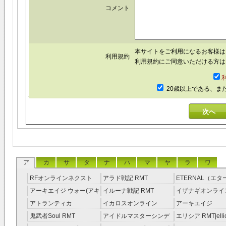
コメント
本サイトをご利用になるお客様
利用規約
利用規約にご同意いただける方は
20歳以上である、ま
ア
カ
サ
タ
ナ
ハ
マ
ヤ
ラ
ワ
RFオンラインネクスト
アラド戦記 RMT
ETERNAL（エ
RMT
RMT
アーキエイジ ウォー(アキ
イルーナ戦記 RMT
イザナギオンライン
ウオ) RMT
アトランティカ
イカロスオンライン
アーキエイジ
RMT|Atlantica RMT
RMT（予約制）
RMT|ArcheAge 
鬼武者Soul RMT
アイドルマスターシンデ
エリシア RMT|ellic
約制）