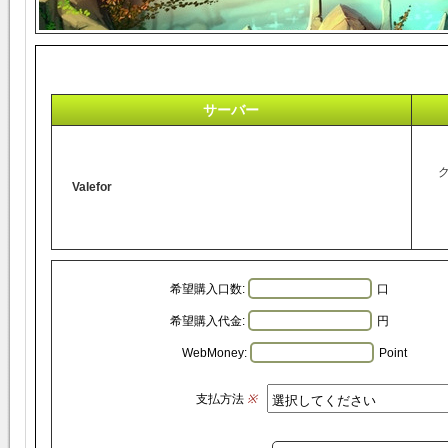
サーバー
Valefor
希望購入口数:
口
希望購入代金:
円
WebMoney:
Point
支払方法
※