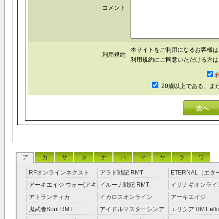
コメント
本サイトをご利用になるお客様
利用規約
利用規約にご同意いただける方は
20歳以上である、ま
ア
カ
サ
タ
ナ
ハ
マ
ヤ
ラ
ワ
RFオンラインネクスト
アラド戦記 RMT
ETERNAL（エ
RMT
RMT
アーキエイジ ウォー(アキ
イルーナ戦記 RMT
イザナギオンライン
ウオ) RMT
アトランティカ
イカロスオンライン
アーキエイジ
RMT|Atlantica RMT
RMT（予約制）
RMT|ArcheAge 
鬼武者Soul RMT
アイドルマスターシンデ
エリシア RMT|ellic
約制）