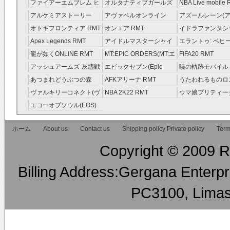
レラガールズ(モバマス)
RMT
ファイアーエムブレム ヒ
オルタナティブガールズ
NBA Live mobile
RMT
ーローズ(FEヒーローズ)
RMT
アルケミアストーリー
アヴァベルオンライン
アズールレーン(ア
RMT
（アルスト） RMT
RMT
RMT
オトギフロンティア RMT
オンエア RMT
イドラファンタシ
ーサーガ RMT
Apex Legends RMT
アイドルマスターシャイ
エラントゥ: ベヒ
ニーカラーズ(シャニマス)
ピリット RMT
龍が如くONLINE RMT
MT:EPIC ORDERS(MT:エ
FIFA20 RMT
RMT
ピック・オーダーズ)
アッシュアームズ‐灰燼戦
エピックセブン(Epic
暁の軌跡モバイル
RMT
線 RMT
Seven) RMT
伝説 ） RMT
あつまれどうぶつの森
AFKアリーナ RMT
うたわれるものロ
RMT
ラグ(ロスフラ) R
ヴァルキリーコネクト(ヴ
NBA 2K22 RMT
ウマ娘プリティー
ァルコネ) RMT
ー RMT
エコーオブソウル(EOS)
RMT
ホーム
About us
Contact us
Shipping policy Private policy
Term
Copyright © 2009 RM
Billing Address:Gergana Enterpri
PC3100, Limas