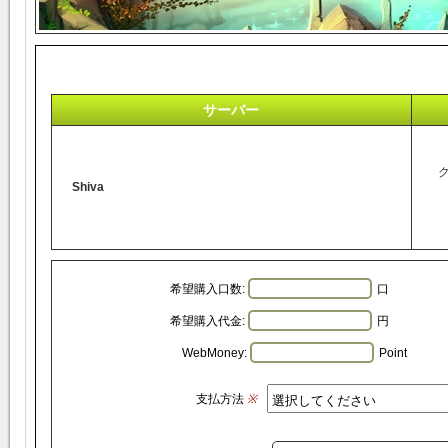
サーバー
Shiva
希望購入口数:
口
希望購入代金:
円
WebMoney:
Point
支払方法
※