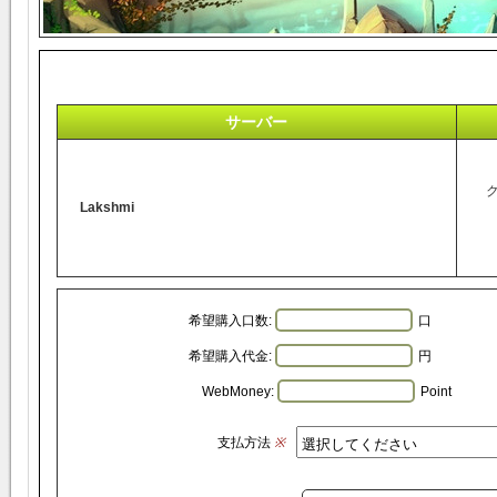
サーバー
Lakshmi
希望購入口数:
口
希望購入代金:
円
WebMoney:
Point
支払方法
※