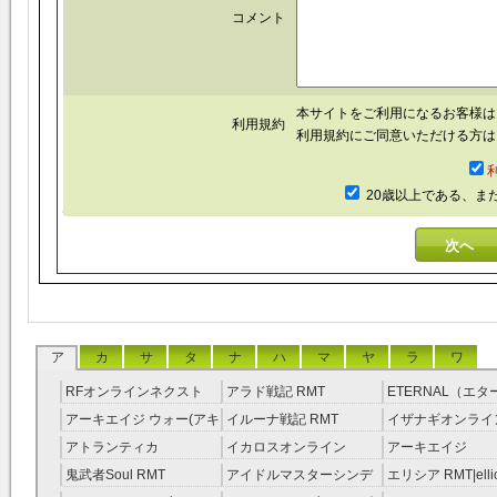
コメント
本サイトをご利用になるお客様
利用規約
利用規約にご同意いただける方は
20歳以上である、ま
ア
カ
サ
タ
ナ
ハ
マ
ヤ
ラ
ワ
RFオンラインネクスト
アラド戦記 RMT
ETERNAL（エ
RMT
RMT
アーキエイジ ウォー(アキ
イルーナ戦記 RMT
イザナギオンライン
ウオ) RMT
アトランティカ
イカロスオンライン
アーキエイジ
RMT|Atlantica RMT
RMT（予約制）
RMT|ArcheAge 
鬼武者Soul RMT
アイドルマスターシンデ
エリシア RMT|ellic
約制）