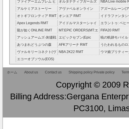
レラガールズ(モバマス)
RMT
ファイアーエムブレム ヒ
オルタナティブガールズ
NBA Live mobile
RMT
ーローズ(FEヒーローズ)
RMT
アルケミアストーリー
アヴァベルオンライン
アズールレーン(ア
RMT
（アルスト） RMT
RMT
RMT
オトギフロンティア RMT
オンエア RMT
イドラファンタシ
ーサーガ RMT
Apex Legends RMT
アイドルマスターシャイ
エラントゥ: ベヒ
ニーカラーズ(シャニマス)
ピリット RMT
龍が如くONLINE RMT
MT:EPIC ORDERS(MT:エ
FIFA20 RMT
RMT
ピック・オーダーズ)
アッシュアームズ‐灰燼戦
エピックセブン(Epic
暁の軌跡モバイル
RMT
線 RMT
Seven) RMT
伝説 ） RMT
あつまれどうぶつの森
AFKアリーナ RMT
うたわれるものロ
RMT
ラグ(ロスフラ) R
ヴァルキリーコネクト(ヴ
NBA 2K22 RMT
ウマ娘プリティー
ァルコネ) RMT
ー RMT
エコーオブソウル(EOS)
RMT
ホーム
About us
Contact us
Shipping policy Private policy
Term
Copyright © 2009 RM
Billing Address:Gergana Enterpri
PC3100, Limas