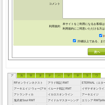
コメント
本サイトをご利用になるお客様
利用規約
利用規約にご同意いただける方は
20歳以上である、ま
ア
カ
サ
タ
ナ
ハ
マ
ヤ
ラ
ワ
RFオンラインネクスト
アラド戦記 RMT
ETERNAL（エ
RMT
RMT
アーキエイジ ウォー(アキ
イルーナ戦記 RMT
イザナギオンライン
ウオ) RMT
アトランティカ
イカロスオンライン
アーキエイジ
RMT|Atlantica RMT
RMT（予約制）
RMT|ArcheAge 
鬼武者Soul RMT
アイドルマスターシンデ
エリシア RMT|ellic
約制）