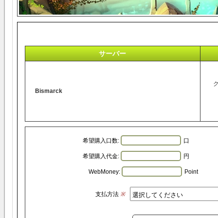
サーバー
Bismarck
希望購入口数:
口
希望購入代金:
円
WebMoney:
Point
支払方法
※