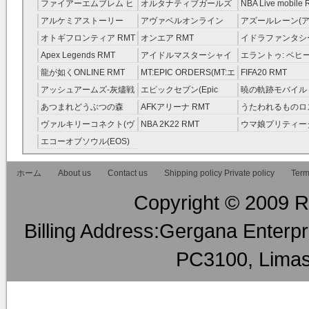
レラガールズ(モバマス)
RMT
ファイアーエムブレム ヒ
オルタナティブガールズ
NBA Live mobile
RMT
ーローズ(FEヒーローズ)
RMT
アルケミアストーリー
アヴァベルオンライン
アズールレーン(ア
RMT
（アルスト） RMT
RMT
RMT
オトギフロンティア RMT
オンエア RMT
イドラファンタシ
ーサーガ RMT
Apex Legends RMT
アイドルマスターシャイ
エラントゥ: ベヒ
ニーカラーズ(シャニマス)
ピリット RMT
龍が如くONLINE RMT
MT:EPIC ORDERS(MT:エ
FIFA20 RMT
RMT
ピック・オーダーズ)
アッシュアームズ‐灰燼戦
エピックセブン(Epic
暁の軌跡モバイル
RMT
線 RMT
Seven) RMT
伝説 ） RMT
あつまれどうぶつの森
AFKアリーナ RMT
うたわれるものロ
RMT
ラグ(ロスフラ) R
ヴァルキリーコネクト(ヴ
NBA 2K22 RMT
ウマ娘プリティー
ァルコネ) RMT
ー RMT
エコーオブソウル(EOS)
RMT
ホーム
About us
Contact us
Shipping policy Private policy
Term
Copyright © 2009 RM
Billing Address:Gergana Enterpri
PC3100, Limas