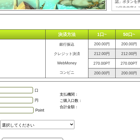
ご注文内容を
ださい。
完了後、まず
文確定メール
お支払いの確
決済方法
1口~
50口~
ードにお伺い
200.00円
200.00円
銀行振込
クレジット決済
212.00円
212.00円
WebMoney
270.00PT
270.00PT
コンビニ
200.00円
200.00円
口
支払機関：
円
ご購入口数：
合計金額：
Point