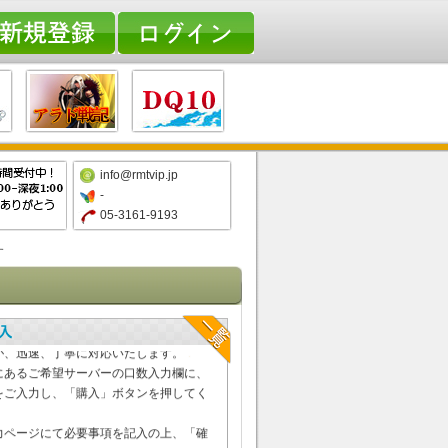
info@rmtvip.jp
-
05-3161-9193
す
オス RMT通貨の購入ゲームをプレイ
りないと思ったら、是非ご利用下さい。
が、迅速、丁寧に対応いたします。
にあるご希望サーバーの口数入力欄に、
をご入力し、「購入」ボタンを押してく
力ページにて必要事項を記入の上、「確
押してください。