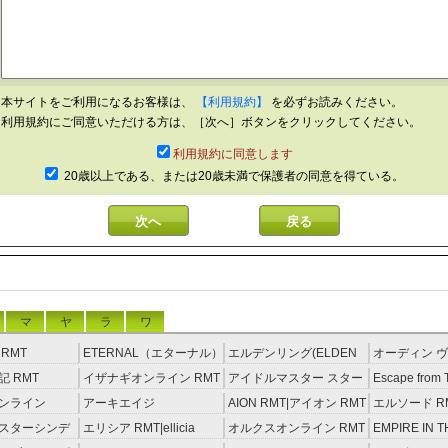
本サイトをご利用になるお客様は、
【利用規約】
を必ずお読みください。
利用規約にご同意いただける方は、［次へ］ボタンをクリックしてください。
利用規約に同意します
20歳以上である、または20歳未満で保護者の同意を得ている。
マ
ヤ
ラ
ワ
RMT
ETERNAL（エターナル）
エルデンリング(ELDEN
オーディン ヴ
RMT
RING) RMT
イジング RM
 RMT
イザナギオンライン RMT
アイドルマスター スター
Escape from 
ライトステージ RMT
RMT
ンライン
アーキエイジ
AION RMT|アイオン RMT
エルソード R
約制）
RMT|ArcheAge RMT（予
スターシンデ
エリシア RMT|ellicia
オルクスオンライン RMT
EMPIRE IN T
約制）