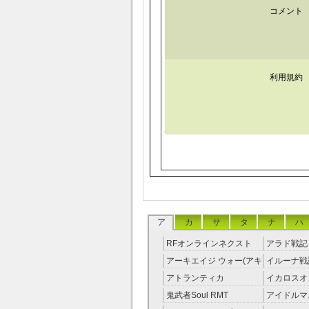
コメント
利用規約
ア
カ
サ
タ
ナ
ハ
RFオンラインネクスト
アラド戦記 
RMT
アーキエイジ ウォー(アキ
イルーナ戦記
ウオ) RMT
アトランティカ
イカロスオ
RMT|Atlantica RMT
RMT（予
鬼武者Soul RMT
アイドルマ