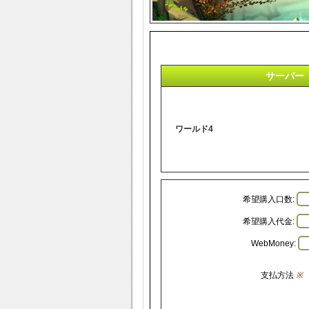
サーバー
ワールド4
希望購入口数:
希望購入代金:
WebMoney:
支払方法
※