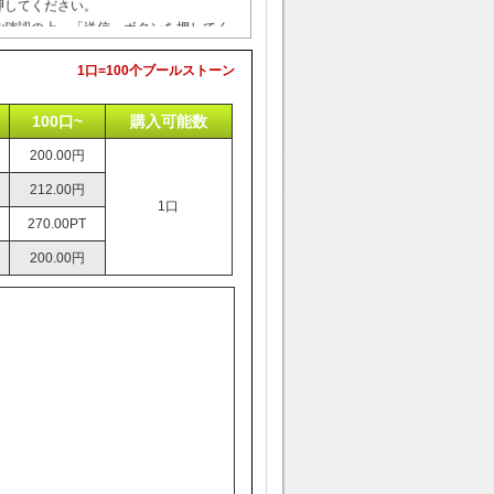
ご確認の上、「送信」ボタンを押してく
自動返信メールが届き、10分以内にご注
1口=100个ブールストーン
が届きますので、内容をご確認下さい。
認が取れましたら、ご予定の日時にトレ
100口~
購入可能数
いたします。
200.00円
212.00円
1口
270.00PT
200.00円