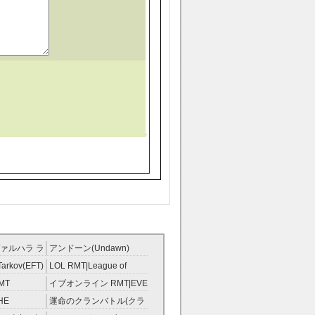
ァルハラ ラ
アンドーン(Undawn)
T
RMT
Tarkov(EFT)
LOL RMT|League of
Legends RMT
MT
イブオンライン RMT|EVE
RMT
HE
運命のクランバトル(クラ