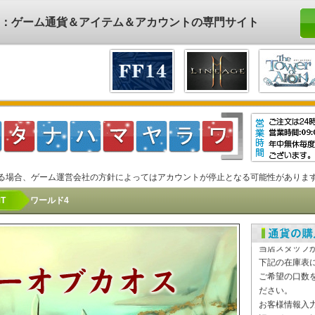
ド)：ゲーム通貨＆アイテム＆アカウントの専門サイト
る場合、ゲーム運営会社の方針によってはアカウントが停止となる可能性がありま
T
ワールド4
マスターオブカ
中、通貨が足
当店スタッフ
下記の在庫表
ご希望の口数
ださい。
お客様情報入
認」ボタンを