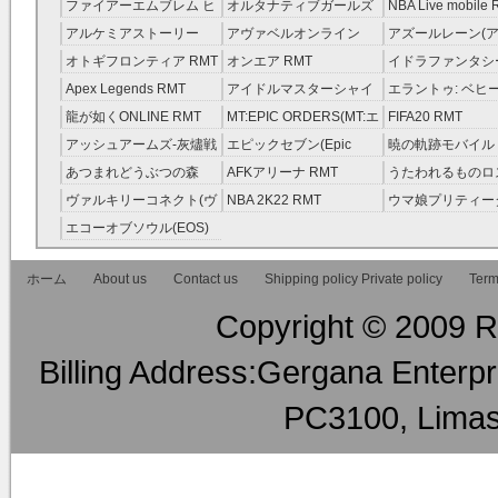
レラガールズ(モバマス)
RMT
ファイアーエムブレム ヒ
オルタナティブガールズ
NBA Live mobile
RMT
ーローズ(FEヒーローズ)
RMT
アルケミアストーリー
アヴァベルオンライン
アズールレーン(ア
RMT
（アルスト） RMT
RMT
RMT
オトギフロンティア RMT
オンエア RMT
イドラファンタシ
ーサーガ RMT
Apex Legends RMT
アイドルマスターシャイ
エラントゥ: ベヒ
ニーカラーズ(シャニマス)
ピリット RMT
龍が如くONLINE RMT
MT:EPIC ORDERS(MT:エ
FIFA20 RMT
RMT
ピック・オーダーズ)
アッシュアームズ‐灰燼戦
エピックセブン(Epic
暁の軌跡モバイル
RMT
線 RMT
Seven) RMT
伝説 ） RMT
あつまれどうぶつの森
AFKアリーナ RMT
うたわれるものロ
RMT
ラグ(ロスフラ) R
ヴァルキリーコネクト(ヴ
NBA 2K22 RMT
ウマ娘プリティー
ァルコネ) RMT
ー RMT
エコーオブソウル(EOS)
RMT
ホーム
About us
Contact us
Shipping policy Private policy
Term
Copyright © 2009 RM
Billing Address:Gergana Enterpri
PC3100, Limas