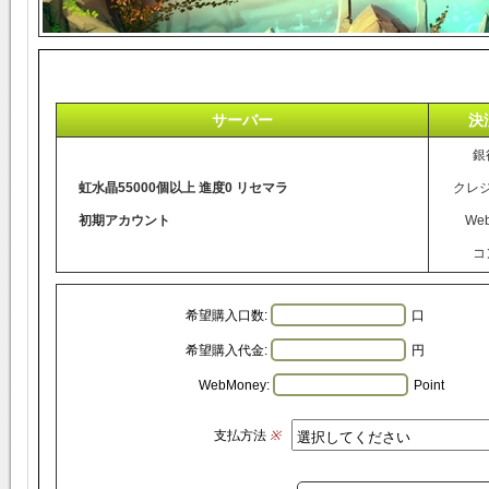
サーバー
決
銀
虹水晶55000個以上 進度0 リセマラ
クレ
初期アカウント
We
コ
希望購入口数:
口
希望購入代金:
円
WebMoney:
Point
支払方法
※