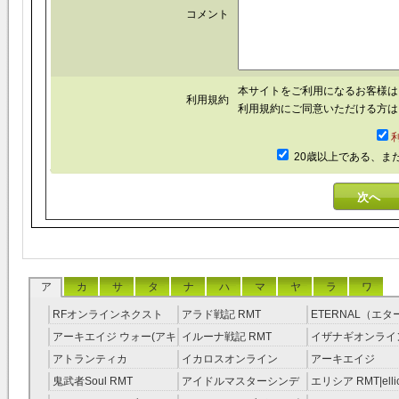
コメント
本サイトをご利用になるお客様
利用規約
利用規約にご同意いただける方は
20歳以上である、ま
ア
カ
サ
タ
ナ
ハ
マ
ヤ
ラ
ワ
RFオンラインネクスト
アラド戦記 RMT
ETERNAL（エ
RMT
RMT
アーキエイジ ウォー(アキ
イルーナ戦記 RMT
イザナギオンライン
ウオ) RMT
アトランティカ
イカロスオンライン
アーキエイジ
RMT|Atlantica RMT
RMT（予約制）
RMT|ArcheAge 
鬼武者Soul RMT
アイドルマスターシンデ
エリシア RMT|ellic
約制）