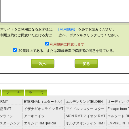
本サイトをご利用になるお客様は、
【利用規約】
を必ずお読みください。
利用規約にご同意いただける方は、［次へ］ボタンをクリックしてください。
利用規約に同意します
20歳以上である、または20歳未満で保護者の同意を得ている。
マ
ヤ
ラ
ワ
RMT
ETERNAL（エターナル）
エルデンリング(ELDEN
オーディン ヴ
RMT
RING) RMT
イジング RM
 RMT
イザナギオンライン RMT
アイドルマスター スター
Escape from 
ライトステージ RMT
RMT
ンライン
アーキエイジ
AION RMT|アイオン RMT
エルソード R
約制）
RMT|ArcheAge RMT（予
スターシンデ
エリシア RMT|ellicia
オルクスオンライン RMT
EMPIRE IN T
約制）