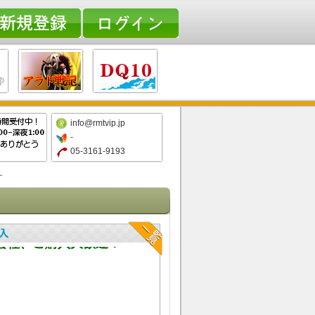
info@rmtvip.jp
-
05-3161-9193
す
ト内の石は毎日ログインで獲得しますので、ご安心くだ
会社、ご購入大歓迎！