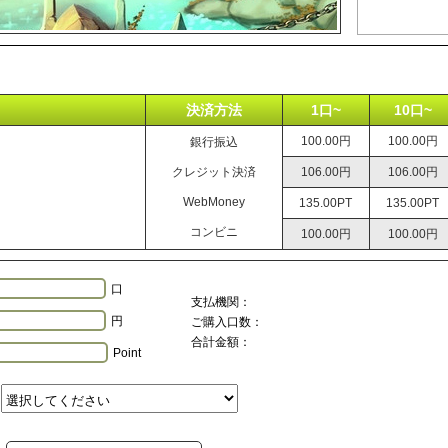
決済方法
1口~
10口~
100.00円
100.00円
銀行振込
クレジット決済
106.00円
106.00円
WebMoney
135.00PT
135.00PT
コンビニ
100.00円
100.00円
口
支払機関：
円
ご購入口数：
合計金額：
Point