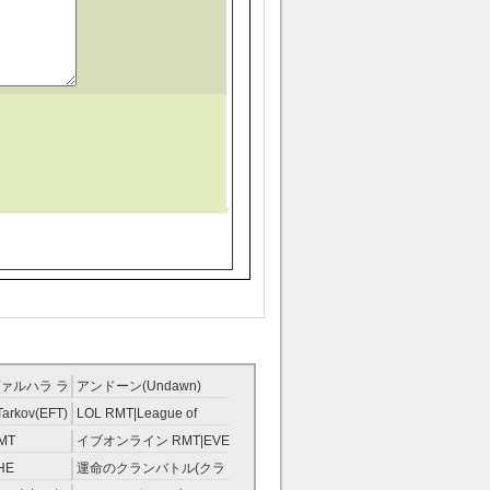
ァルハラ ラ
アンドーン(Undawn)
T
RMT
Tarkov(EFT)
LOL RMT|League of
Legends RMT
MT
イブオンライン RMT|EVE
RMT
HE
運命のクランバトル(クラ