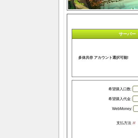
サーバー
多体共存 アカウント選択可能!
希望購入口数:
希望購入代金:
WebMoney:
支払方法
※