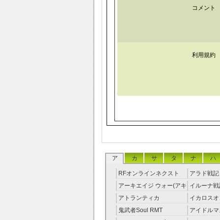
コメント
利用規約
ア
カ
サ
タ
ナ
ハ
RFオンラインネクスト
アラド戦記 
RMT
アーキエイジ ウォー(アキ
イルーナ戦記
ウオ) RMT
アトランティカ
イカロスオ
RMT|Atlantica RMT
RMT（予
鬼武者Soul RMT
アイドルマ