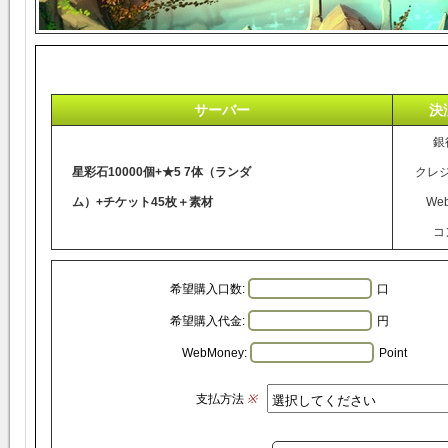
サーバー
決
銀
星彩石10000個+★5 7体（ランダ
クレ
ム）+チケット45枚＋素材
We
コ
希望購入口数:
口
希望購入代金:
円
WebMoney:
Point
支払方法
※