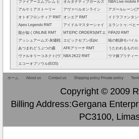
レラガールズ(モバマス)
RMT
ファイアーエムブレム ヒ
オルタナティブガールズ
NBA Live mobile
RMT
ーローズ(FEヒーローズ)
RMT
アルケミアストーリー
アヴァベルオンライン
アズールレーン(ア
RMT
（アルスト） RMT
RMT
RMT
オトギフロンティア RMT
オンエア RMT
イドラファンタシ
ーサーガ RMT
Apex Legends RMT
アイドルマスターシャイ
エラントゥ: ベヒ
ニーカラーズ(シャニマス)
ピリット RMT
龍が如くONLINE RMT
MT:EPIC ORDERS(MT:エ
FIFA20 RMT
RMT
ピック・オーダーズ)
アッシュアームズ‐灰燼戦
エピックセブン(Epic
暁の軌跡モバイル
RMT
線 RMT
Seven) RMT
伝説 ） RMT
あつまれどうぶつの森
AFKアリーナ RMT
うたわれるものロ
RMT
ラグ(ロスフラ) R
ヴァルキリーコネクト(ヴ
NBA 2K22 RMT
ウマ娘プリティー
ァルコネ) RMT
ー RMT
エコーオブソウル(EOS)
RMT
ホーム
About us
Contact us
Shipping policy Private policy
Term
Copyright © 2009 RM
Billing Address:Gergana Enterpri
PC3100, Limas