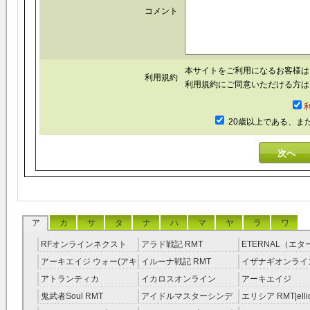
コメント
本サイトをご利用になるお客様
利用規約
利用規約にご同意いただける方は
20歳以上である、ま
ア
カ
サ
タ
ナ
ハ
マ
ヤ
ラ
ワ
RFオンラインネクスト
アラド戦記 RMT
ETERNAL（エ
RMT
RMT
アーキエイジ ウォー(アキ
イルーナ戦記 RMT
イザナギオンライン
ウオ) RMT
アトランティカ
イカロスオンライン
アーキエイジ
RMT|Atlantica RMT
RMT（予約制）
RMT|ArcheAge 
鬼武者Soul RMT
アイドルマスターシンデ
エリシア RMT|ellic
約制）