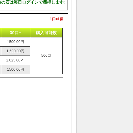
内の石は毎日ログインで獲得しますので、ご安心ください
1口=1個
30口~
購入可能数
1500.00円
1,590.00円
500口
2,025.00PT
1500.00円