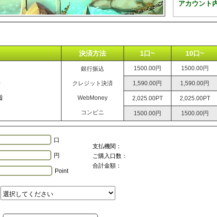
アカウント
決済方法
1口~
10口~
1500.00円
1500.00円
銀行振込
0
クレジット決済
1,590.00円
1,590.00円
垢
WebMoney
2,025.00PT
2,025.00PT
コンビニ
1500.00円
1500.00円
口
支払機関：
円
ご購入口数：
合計金額：
Point