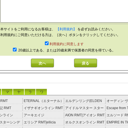
本サイトをご利用になるお客様は、
【利用規約】
を必ずお読みください。
利用規約にご同意いただける方は、［次へ］ボタンをクリックしてください。
利用規約に同意します
20歳以上である、または20歳未満で保護者の同意を得ている。
マ
ヤ
ラ
ワ
RMT
ETERNAL（エターナル）
エルデンリング(ELDEN
オーディン ヴ
RMT
RING) RMT
イジング RM
 RMT
イザナギオンライン RMT
アイドルマスター スター
Escape from 
ライトステージ RMT
RMT
ンライン
アーキエイジ
AION RMT|アイオン RMT
エルソード R
約制）
RMT|ArcheAge RMT（予
スターシンデ
エリシア RMT|ellicia
オルクスオンライン RMT
EMPIRE IN T
約制）