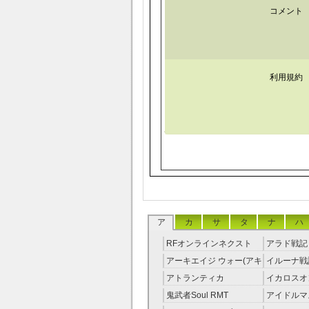
コメント
利用規約
ア
カ
サ
タ
ナ
ハ
RFオンラインネクスト
アラド戦記 
RMT
アーキエイジ ウォー(アキ
イルーナ戦記
ウオ) RMT
アトランティカ
イカロスオ
RMT|Atlantica RMT
RMT（予
鬼武者Soul RMT
アイドルマ