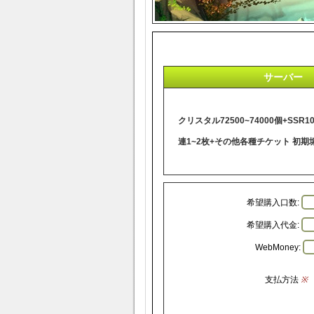
サーバー
クリスタル72500~74000個+SSR1
連1~2枚+その他各種チケット 初期
希望購入口数:
希望購入代金:
WebMoney:
支払方法
※