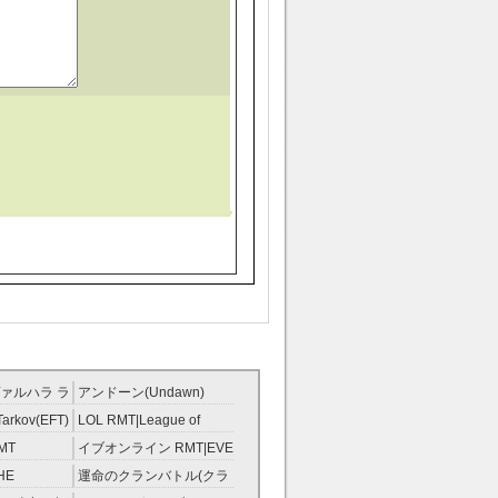
ァルハラ ラ
アンドーン(Undawn)
T
RMT
Tarkov(EFT)
LOL RMT|League of
Legends RMT
MT
イブオンライン RMT|EVE
RMT
HE
運命のクランバトル(クラ