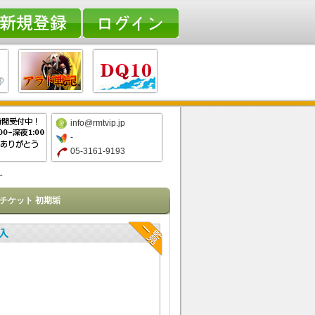
info@rmtvip.jp
-
05-3161-9193
す
各種チケット 初期垢