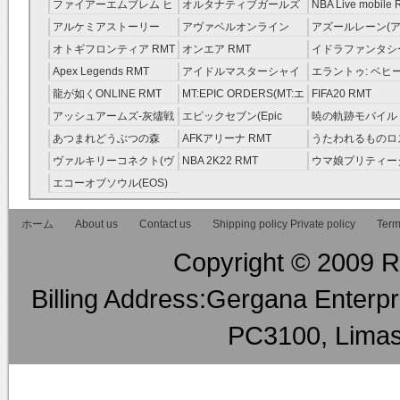
レラガールズ(モバマス)
RMT
ファイアーエムブレム ヒ
オルタナティブガールズ
NBA Live mobile
RMT
ーローズ(FEヒーローズ)
RMT
アルケミアストーリー
アヴァベルオンライン
アズールレーン(ア
RMT
（アルスト） RMT
RMT
RMT
オトギフロンティア RMT
オンエア RMT
イドラファンタシ
ーサーガ RMT
Apex Legends RMT
アイドルマスターシャイ
エラントゥ: ベヒ
ニーカラーズ(シャニマス)
ピリット RMT
龍が如くONLINE RMT
MT:EPIC ORDERS(MT:エ
FIFA20 RMT
RMT
ピック・オーダーズ)
アッシュアームズ‐灰燼戦
エピックセブン(Epic
暁の軌跡モバイル
RMT
線 RMT
Seven) RMT
伝説 ） RMT
あつまれどうぶつの森
AFKアリーナ RMT
うたわれるものロ
RMT
ラグ(ロスフラ) R
ヴァルキリーコネクト(ヴ
NBA 2K22 RMT
ウマ娘プリティー
ァルコネ) RMT
ー RMT
エコーオブソウル(EOS)
RMT
ホーム
About us
Contact us
Shipping policy Private policy
Term
Copyright © 2009 RM
Billing Address:Gergana Enterpri
PC3100, Limas