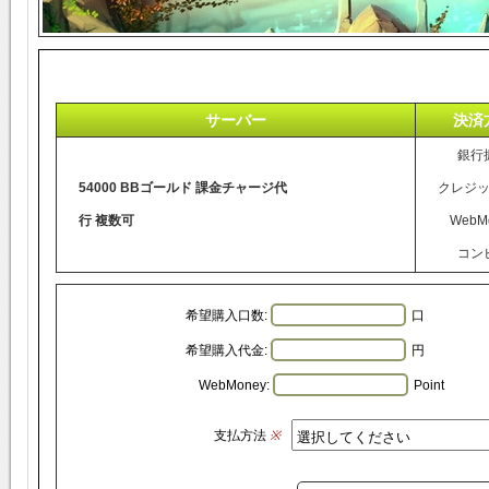
サーバー
決済
銀行
54000 BBゴールド 課金チャージ代
クレジ
行 複数可
WebM
コン
希望購入口数:
口
希望購入代金:
円
WebMoney:
Point
支払方法
※