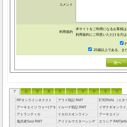
コメント
本サイトをご利用になるお客様
利用規約
利用規約にご同意いただける方は
20歳以上である、ま
ア
カ
サ
タ
ナ
ハ
マ
ヤ
ラ
ワ
RFオンラインネクスト
アラド戦記 RMT
ETERNAL（エ
RMT
RMT
アーキエイジ ウォー(アキ
イルーナ戦記 RMT
イザナギオンライン
ウオ) RMT
アトランティカ
イカロスオンライン
アーキエイジ
RMT|Atlantica RMT
RMT（予約制）
RMT|ArcheAge 
鬼武者Soul RMT
アイドルマスターシンデ
エリシア RMT|ellic
約制）