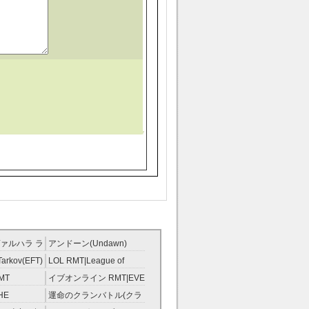
ァルハラ ラ
アンドーン(Undawn)
T
RMT
Tarkov(EFT)
LOL RMT|League of
Legends RMT
MT
イブオンライン RMT|EVE
RMT
HE
運命のクランバトル(クラ