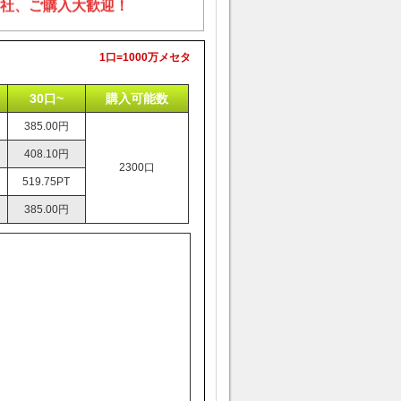
社、ご購入大歓迎！
1口=1000万メセタ
30口~
購入可能数
385.00円
408.10円
2300口
519.75PT
385.00円