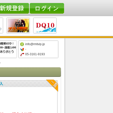
info@rmtvip.jp
-
05-3161-9193
す