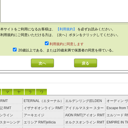
本サイトをご利用になるお客様は、
【利用規約】
を必ずお読みください。
利用規約にご同意いただける方は、［次へ］ボタンをクリックしてください。
利用規約に同意します
20歳以上である、または20歳未満で保護者の同意を得ている。
マ
ヤ
ラ
ワ
RMT
ETERNAL（エターナル）
エルデンリング(ELDEN
オーディン ヴ
RMT
RING) RMT
イジング RM
 RMT
イザナギオンライン RMT
アイドルマスター スター
Escape from 
ライトステージ RMT
RMT
ンライン
アーキエイジ
AION RMT|アイオン RMT
エルソード R
約制）
RMT|ArcheAge RMT（予
スターシンデ
エリシア RMT|ellicia
オルクスオンライン RMT
EMPIRE IN T
約制）