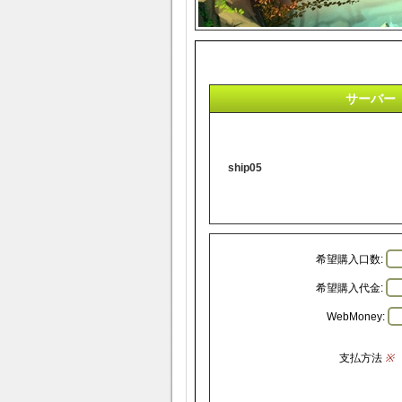
サーバー
ship05
希望購入口数:
希望購入代金:
WebMoney:
支払方法
※