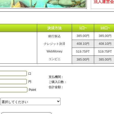
法人運営会
決済方法
1口~
10口~
385.00円
385.00円
銀行振込
クレジット決済
408.10円
408.10円
WebMoney
519.75PT
519.75PT
コンビニ
385.00円
385.00円
口
支払機関：
円
ご購入口数：
合計金額：
Point