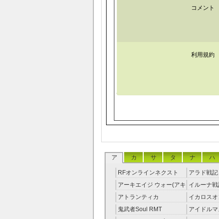
コメント
利用規約
ア
カ
サ
タ
ナ
ハ
RFオンラインネクスト
アラド戦記 
RMT
アーキエイジ ウォー(アキ
イルーナ戦記
ウオ) RMT
アトランティカ
イカロスオ
RMT|Atlantica RMT
RMT（予
鬼武者Soul RMT
アイドルマ