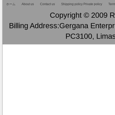
ホーム
About us
Contact us
Shipping policy Private policy
Term
Copyright © 2009 RM
Billing Address:Gergana Enterpri
PC3100, Limas