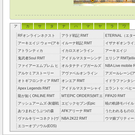
ア
カ
サ
タ
ナ
ハ
マ
ヤ
ラ
ワ
RFオンラインネクスト
アラド戦記 RMT
ETERNAL（エ
RMT
RMT
アーキエイジ ウォー(アキ
イルーナ戦記 RMT
イザナギオンライン
ウオ) RMT
アトランティカ
イカロスオンライン
アーキエイジ
RMT|Atlantica RMT
RMT（予約制）
RMT|ArcheAge 
鬼武者Soul RMT
アイドルマスターシンデ
エリシア RMT|ellic
約制）
レラガールズ(モバマス)
RMT
ファイアーエムブレム ヒ
オルタナティブガールズ
NBA Live mobile
RMT
ーローズ(FEヒーローズ)
RMT
アルケミアストーリー
アヴァベルオンライン
アズールレーン(ア
RMT
（アルスト） RMT
RMT
RMT
オトギフロンティア RMT
オンエア RMT
イドラファンタシ
ーサーガ RMT
Apex Legends RMT
アイドルマスターシャイ
エラントゥ: ベヒ
ニーカラーズ(シャニマス)
ピリット RMT
龍が如くONLINE RMT
MT:EPIC ORDERS(MT:エ
FIFA20 RMT
RMT
ピック・オーダーズ)
アッシュアームズ‐灰燼戦
エピックセブン(Epic
暁の軌跡モバイル
RMT
線 RMT
Seven) RMT
伝説 ） RMT
あつまれどうぶつの森
AFKアリーナ RMT
うたわれるものロ
RMT
ラグ(ロスフラ) R
ヴァルキリーコネクト(ヴ
NBA 2K22 RMT
ウマ娘プリティー
ァルコネ) RMT
ー RMT
エコーオブソウル(EOS)
RMT