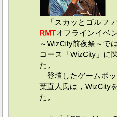
「スカッとゴルフ 
RMT
オフラインイベ
～WizCity前夜祭～
コース「WizCity
た。
登壇したゲームポッ
葉直人氏は，WizCi
た。