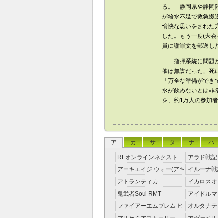
る。 静岡県や静岡
が給水不足で救急搬
愉快な思いをされた
した。もう一度(大会
員に謝罪文を郵送した
指揮系統に問題があ
催は無謀だった。死
「万全な準備ができ
水が飲めないとは非
を、約1万人の参加者
ア
カ
サ
タ
ナ
ハ
RFオンラインネクスト
アラド戦記 
RMT
アーキエイジ ウォー(アキ
イルーナ戦記
ウオ) RMT
アトランティカ
イカロスオ
RMT|Atlantica RMT
RMT（予
鬼武者Soul RMT
アイドルマ
レラガール
ファイアーエムブレム ヒ
オルタナテ
RMT
ーローズ(FEヒーローズ)
RMT