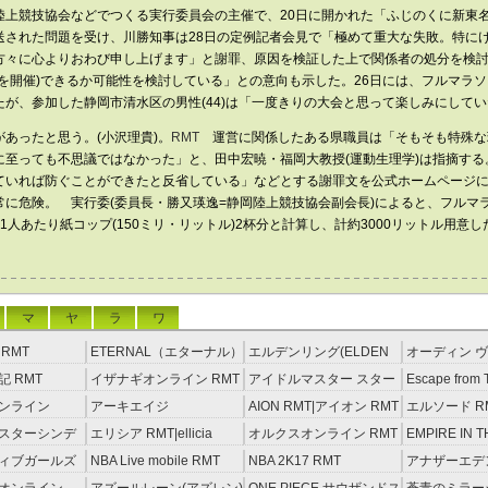
陸上競技協会などでつくる実行委員会の主催で、20日に開かれた「ふじのくに新東
送された問題を受け、川勝知事は28日の定例記者会見で「極めて重大な失敗。特に
方々に心よりおわび申し上げます」と謝罪、原因を検証した上で関係者の処分を検
を開催)できるか可能性を検討している」との意向も示した。26日には、フルマラソン
が、参加した静岡市清水区の男性(44)は「一度きりの大会と思って楽しみにしてい
ったと思う。(小沢理貴)。
RMT
運営に関係したある県職員は「そもそも特殊な
に至っても不思議ではなかった」と、田中宏暁・福岡大教授(運動生理学)は指摘する
ていれば防ぐことができたと反省している」などとする謝罪文を公式ホームページに
常に危険。 実行委(委員長・勝又瑛逸=静岡陸上競技協会副会長)によると、フルマ
1人あたり紙コップ(150ミリ・リットル)2杯分と計算し、計約3000リットル用意し
マ
ヤ
ラ
ワ
RMT
ETERNAL（エターナル）
エルデンリング(ELDEN
オーディン ヴ
RMT
RING) RMT
イジング RM
 RMT
イザナギオンライン RMT
アイドルマスター スター
Escape from 
ライトステージ RMT
RMT
ンライン
アーキエイジ
AION RMT|アイオン RMT
エルソード R
約制）
RMT|ArcheAge RMT（予
スターシンデ
エリシア RMT|ellicia
オルクスオンライン RMT
EMPIRE IN T
約制）
ズ(モバマス)
RMT
STORM（エ
ィブガールズ
NBA Live mobile RMT
NBA 2K17 RMT
アナザーエデ
RMT
える猫 アカウ