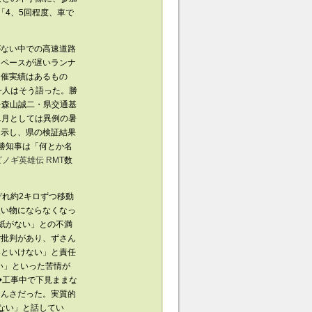
「4、5回程度、車で
ない中での高速道路
るペースが遅いランナ
開催実績はあるもの
一人はそう語った。勝
人を森山誠二・県交通基
1月としては異例の暑
を示し、県の検証結果
勝知事は「何とか名
ノギ英雄伝 RMT
数
れ約2キロずつ移動
使い物にならなくなっ
紙がない」との不満
ご批判があり、ずさん
いといけない」と責任
高い」といった苦情が
◆工事中で下見ままな
さんさだった。実質的
らない」と話してい