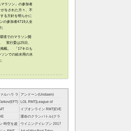
名マラソン」の参加者
けがをされた方々、不
討する方針を明らかに
の参加者4719人全
た
環境でのマラソン開
。 実行委は25日、
掲載。 「17キロも
ラソンでの給水用の水
た
ァルハラ ラ
アンドーン(Undawn)
T
RMT
Tarkov(EFT)
LOL RMT|League of
Legends RMT
MT
イブオンライン RMT|EVE
RMT
HE
運命のクランバトル(クラ
ンスト）
バト) RMT
ン 時空を超
ウイニングイレブン 2017
ント RMT
RMT|Winning Eleven