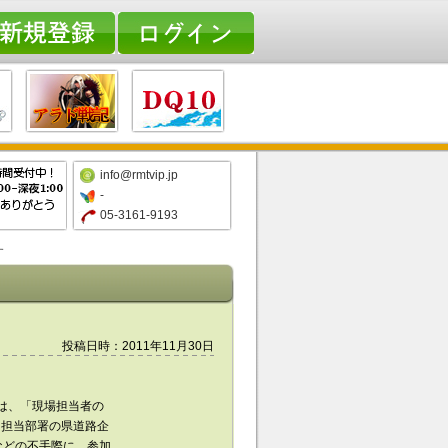
info@rmtvip.jp
-
05-3161-9193
す
投稿日時：2011年11月30日
は、「現場担当者の
 担当部署の県道路企
などの不手際に、参加