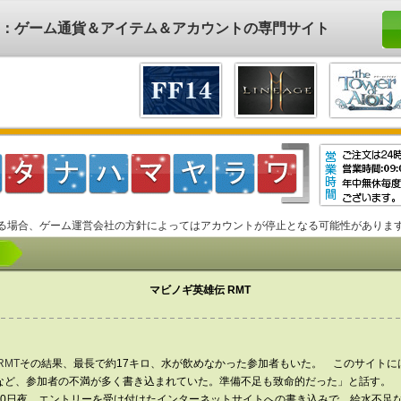
ド)：ゲーム通貨＆アイテム＆アカウントの専門サイト
る場合、ゲーム運営会社の方針によってはアカウントが停止となる可能性がありま
マビノギ英雄伝 RMT
RMT
その結果、最長で約17キロ、水が飲めなかった参加者もいた。 このサイトに
など、参加者の不満が多く書き込まれていた。準備不足も致命的だった」と話す。
20日夜、エントリーを受け付けたインターネットサイトへの書き込みで、給水不足