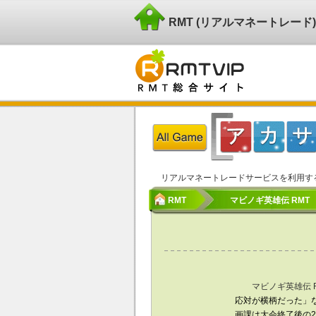
RMT (リアルマネートレー
リアルマネートレードサービスを利用す
RMT
マビノギ英雄伝 RMT
マビノギ英雄伝 
応対が横柄だった」
画課は大会終了後の