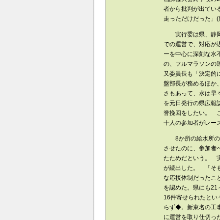
者から批判が出てい
走っただけだった」(
実行委は県、静岡陸
での運営で、対応が
ーを中心に深刻な水
の、フルマラソンの
又委員長も「決定的に
盤部長が務めるほか、
さもあって、水は早
を元日発行の県広報
誉挽回をしたい。 
十人の参加者がレー
8か所の給水所のう
させたのに、参加者
たためだという。 
が続出した。 「そ
な応接体制だったこ
を認めた。県にも21
16件寄せられたと
らず◆。新東名の工
に運営を取り仕切った