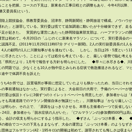
ることを把握。コースの下見は、新東名の工事日程との調整もあり、今年4月以降、
勝又委員長)という。
上競技協会、県教育委員会、沼津市、静岡新聞社・静岡放送で構成。ノウハウが
遅れた」と謝罪している。実行委は慌てて追加調達に動いたが十分確保できず、走
不足が起きた。 実質的な運営にあたった静岡陸協東部支部は、ハーフマラソンの
運営は初めて。今月20日の「ふじのくに新東名マラソン」について、実行委員会の
認識不足。(2011年11月29日11時07分 デイリー新聞)。2人の実行副委員長の1
4人の顧問の1人に川勝知事が名を連ねている。 しかし、当日は26・5度という1
々に尽きたという。ことによっては処分も考えている」と、厳しい姿勢で臨む考え
誌「県民だより」1月号で報告する方針を明らかにした。 ◆早々に水尽きる◆。川
この問題では、少なくとも10人が熱中症とみられる症状で救急搬送されるなど、
マビ
ス途中で体調不良を訴えた
ち4か所では、設置場所が事前に想定していたよりも狭かったため、当日にそれぞ
への事前通知はなかった。実行委によると、大会前日の大雨で、予備のペーパーが
実行委は仮設トイレに3個ずつのトイレットペーパーを用意したが、参加者からは「
もそも高速道路でのマラソン開催自体が無謀だった」。川勝知事は「かなり厳しい
とは明らか。その上で、「原因をはっきりさせる。本県も主催者の一つで反省しな
～24日、参加者から「脱水症状の人がいた」「(フルマラソンの)参加費8500円は
いう。会計の収支も明らかにするよう指示した。 ◆ずさん「ぶっつけ本番」◆。 
事の都合でコースの下見もままならず、大会の運営は「ぶっつけ本番」のようなず
団体はフルマラソン(42・195キロ)の開催は初めて。謝罪されても悔しさは収ま