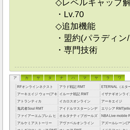
◇レベルキャップ
・Lv.70
◇追加機能
・盟約(パラディン
・専門技術
ア
カ
サ
タ
ナ
ハ
マ
ヤ
ラ
ワ
RFオンラインネクスト
アラド戦記 RMT
ETERNAL（エ
RMT
RMT
アーキエイジ ウォー(アキ
イルーナ戦記 RMT
イザナギオンライン
ウオ) RMT
アトランティカ
イカロスオンライン
アーキエイジ
RMT|Atlantica RMT
RMT（予約制）
RMT|ArcheAge 
鬼武者Soul RMT
アイドルマスターシンデ
エリシア RMT|ellic
約制）
レラガールズ(モバマス)
RMT
ファイアーエムブレム ヒ
オルタナティブガールズ
NBA Live mobile
RMT
ーローズ(FEヒーローズ)
RMT
アルケミアストーリー
アヴァベルオンライン
アズールレーン(ア
RMT
（アルスト） RMT
RMT
RMT