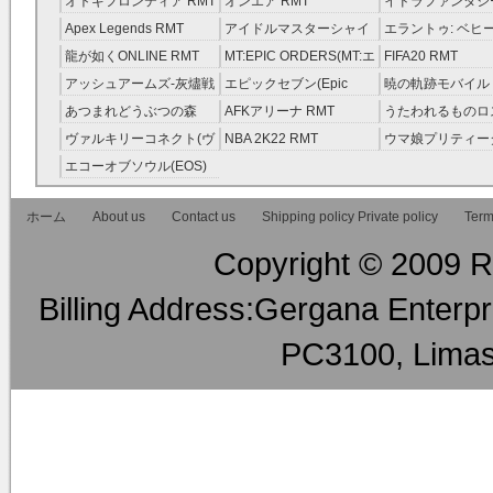
オトギフロンティア RMT
オンエア RMT
イドラファンタシ
ーサーガ RMT
Apex Legends RMT
アイドルマスターシャイ
エラントゥ: ベヒ
ニーカラーズ(シャニマス)
ピリット RMT
龍が如くONLINE RMT
MT:EPIC ORDERS(MT:エ
FIFA20 RMT
RMT
ピック・オーダーズ)
アッシュアームズ‐灰燼戦
エピックセブン(Epic
暁の軌跡モバイル
RMT
線 RMT
Seven) RMT
伝説 ） RMT
あつまれどうぶつの森
AFKアリーナ RMT
うたわれるものロ
RMT
ラグ(ロスフラ) R
ヴァルキリーコネクト(ヴ
NBA 2K22 RMT
ウマ娘プリティー
ァルコネ) RMT
ー RMT
エコーオブソウル(EOS)
RMT
ホーム
About us
Contact us
Shipping policy Private policy
Term
Copyright © 2009 RM
Billing Address:Gergana Enterpri
PC3100, Limas