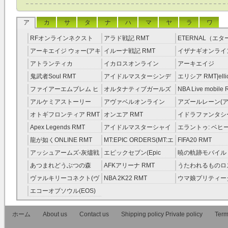
ア
カ
サ
タ
ナ
ハ
マ
ヤ
ラ
ワ
RFオンラインネクスト
アラド戦記 RMT
ETERNAL（エ
RMT
RMT
アーキエイジ ウォー(アキ
イルーナ戦記 RMT
イザナギオンライン
ウオ) RMT
アトランティカ
イカロスオンライン
アーキエイジ
RMT|Atlantica RMT
RMT（予約制）
RMT|ArcheAge 
鬼武者Soul RMT
アイドルマスターシンデ
エリシア RMT|ellic
約制）
レラガールズ(モバマス)
RMT
ファイアーエムブレム ヒ
オルタナティブガールズ
NBA Live mobile
RMT
ーローズ(FEヒーローズ)
RMT
アルケミアストーリー
アヴァベルオンライン
アズールレーン(ア
RMT
（アルスト） RMT
RMT
RMT
オトギフロンティア RMT
オンエア RMT
イドラファンタシ
ーサーガ RMT
Apex Legends RMT
アイドルマスターシャイ
エラントゥ: ベヒ
ニーカラーズ(シャニマス)
ピリット RMT
龍が如くONLINE RMT
MT:EPIC ORDERS(MT:エ
FIFA20 RMT
RMT
ピック・オーダーズ)
アッシュアームズ‐灰燼戦
エピックセブン(Epic
暁の軌跡モバイル
RMT
線 RMT
Seven) RMT
伝説 ） RMT
あつまれどうぶつの森
AFKアリーナ RMT
うたわれるものロ
RMT
ラグ(ロスフラ) R
ヴァルキリーコネクト(ヴ
NBA 2K22 RMT
ウマ娘プリティー
ァルコネ) RMT
ー RMT
エコーオブソウル(EOS)
RMT
ホーム
About us
Contact us
Shipping policy Private policy
Term