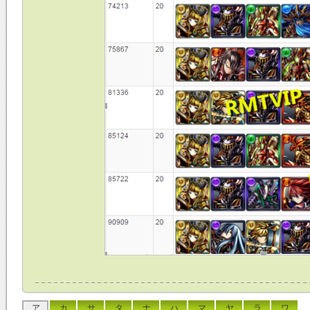
ア
カ
サ
タ
ナ
ハ
マ
ヤ
ラ
ワ