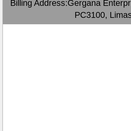
Billing Address:Gergana Enterpri
PC3100, Limas