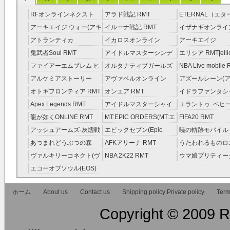
RFオンラインネクスト
アラド戦記 RMT
ETERNAL（エ
RMT
RMT
アーキエイジ ウォー(アキ
イルーナ戦記 RMT
イザナギオンライン
ウオ) RMT
アトランティカ
イカロスオンライン
アーキエイジ
RMT|Atlantica RMT
RMT（予約制）
RMT|ArcheAge 
鬼武者Soul RMT
アイドルマスターシンデ
エリシア RMT|ellic
約制）
レラガールズ(モバマス)
RMT
ファイアーエムブレム ヒ
オルタナティブガールズ
NBA Live mobile
RMT
ーローズ(FEヒーローズ)
RMT
アルケミアストーリー
アヴァベルオンライン
アズールレーン(ア
RMT
（アルスト） RMT
RMT
RMT
オトギフロンティア RMT
オンエア RMT
イドラファンタシ
ーサーガ RMT
Apex Legends RMT
アイドルマスターシャイ
エラントゥ: ベヒ
ニーカラーズ(シャニマス)
ピリット RMT
龍が如くONLINE RMT
MT:EPIC ORDERS(MT:エ
FIFA20 RMT
RMT
ピック・オーダーズ)
アッシュアームズ‐灰燼戦
エピックセブン(Epic
暁の軌跡モバイル
RMT
線 RMT
Seven) RMT
伝説 ） RMT
あつまれどうぶつの森
AFKアリーナ RMT
うたわれるものロ
RMT
ラグ(ロスフラ) R
ヴァルキリーコネクト(ヴ
NBA 2K22 RMT
ウマ娘プリティー
ァルコネ) RMT
ー RMT
エコーオブソウル(EOS)
RMT
ホーム
About us
Contact us
Shipping policy Private policy
Term
Copyright © 2009 RM