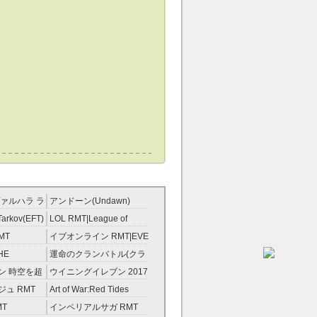
ァルハラ ラ
アンドーン(Undawn)
T
RMT
Tarkov(EFT)
LOL RMT|League of
Legends RMT
MT
イブオンライン RMT|EVE
RMT
HE
運命のクランバトル(クラ
ンスト）
バト) RMT
ン 時空を超
ウイニングイレブン 2017
ント RMT
RMT|Winning Eleven
ュ RMT
Art of War:Red Tides
2017 RMT
RMT
MT
インペリアルサガ RMT