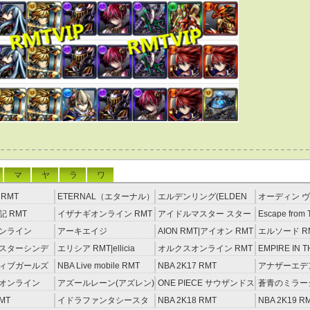
マ
ヤ
ラ
ワ
RMT
ETERNAL（エターナル）
エルデンリング(ELDEN
オーディン ヴ
RMT
RING) RMT
イジング RM
 RMT
イザナギオンライン RMT
アイドルマスター スター
Escape from 
ライトステージ RMT
RMT
ンライン
アーキエイジ
AION RMT|アイオン RMT
エルソード R
約制）
RMT|ArcheAge RMT（予
スターシンデ
エリシア RMT|ellicia
オルクスオンライン RMT
EMPIRE IN T
約制）
ズ(モバマス)
RMT
STORM（エ
ィブガールズ
NBA Live mobile RMT
NBA 2K17 RMT
アナザーエデ
RMT
える猫 アカウ
オンライン
アズールレーン(アズレン)
ONE PIECE サウザンドス
蒼青のミラージ
RMT
トーム アカウント RMT
MT
イドラファンタシースタ
NBA 2K18 RMT
NBA 2K19 R