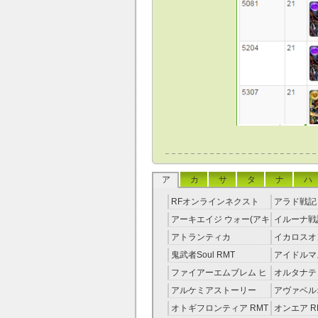
ア
カ
サ
タ
ナ
ハ
RFオンラインネクスト
アラド戦記 
RMT
アーキエイジ ウォー(アキ
イルーナ戦記
ウオ) RMT
アトランティカ
イカロスオ
RMT|Atlantica RMT
RMT（予
鬼武者Soul RMT
アイドルマ
レラガール
ファイアーエムブレム ヒ
オルタナテ
RMT
ーローズ(FEヒーローズ)
RMT
アルケミアストーリー
アヴァベル
RMT
（アルスト） RMT
RMT
オトギフロンティア RMT
オンエア R