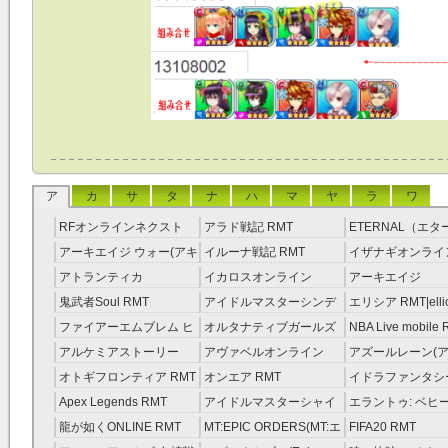
ア
カ
サ
タ
ナ
ハ
マ
ヤ
ラ
ワ
RFオンラインネクスト
アラド戦記 RMT
ETERNAL（エ
RMT
RMT
アーキエイジ ウォー(アキ
イルーナ戦記 RMT
イザナギオンライン
ウオ) RMT
アトランティカ
イカロスオンライン
アーキエイジ
RMT|Atlantica RMT
RMT（予約制）
RMT|ArcheAge 
鬼武者Soul RMT
アイドルマスターシンデ
エリシア RMT|ellic
約制）
レラガールズ(モバマス)
RMT
ファイアーエムブレム ヒ
オルタナティブガールズ
NBA Live mobile
RMT
ーローズ(FEヒーローズ)
RMT
アルケミアストーリー
アヴァベルオンライン
アズールレーン(ア
RMT
（アルスト） RMT
RMT
RMT
オトギフロンティア RMT
オンエア RMT
イドラファンタシ
ーサーガ RMT
Apex Legends RMT
アイドルマスターシャイ
エラントゥ: ベヒ
ニーカラーズ(シャニマス)
ピリット RMT
龍が如くONLINE RMT
MT:EPIC ORDERS(MT:エ
FIFA20 RMT
RMT
ピック・オーダーズ)