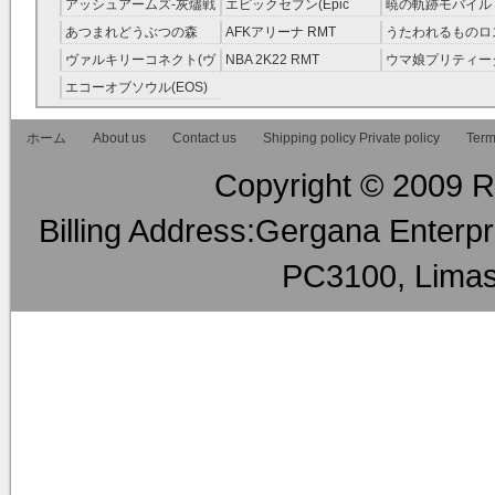
アッシュアームズ‐灰燼戦
エピックセブン(Epic
暁の軌跡モバイル
RMT
線 RMT
Seven) RMT
伝説 ） RMT
あつまれどうぶつの森
AFKアリーナ RMT
うたわれるものロ
RMT
ラグ(ロスフラ) R
ヴァルキリーコネクト(ヴ
NBA 2K22 RMT
ウマ娘プリティー
ァルコネ) RMT
ー RMT
エコーオブソウル(EOS)
RMT
ホーム
About us
Contact us
Shipping policy Private policy
Term
Copyright © 2009 RM
Billing Address:Gergana Enterpri
PC3100, Limas