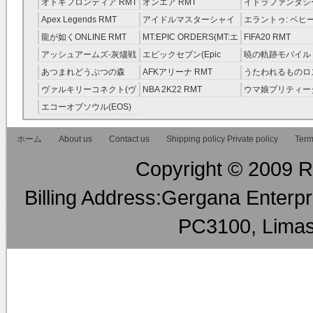
オトギフロンティア RMT
オンエア RMT
イドラファンタシ
ーサーガ RMT
Apex Legends RMT
アイドルマスターシャイ
エラントゥ: ベヒ
ニーカラーズ(シャニマス)
ピリット RMT
龍が如くONLINE RMT
MT:EPIC ORDERS(MT:エ
FIFA20 RMT
RMT
ピック・オーダーズ)
アッシュアームズ‐灰燼戦
エピックセブン(Epic
暁の軌跡モバイル
RMT
線 RMT
Seven) RMT
伝説 ） RMT
あつまれどうぶつの森
AFKアリーナ RMT
うたわれるものロ
RMT
ラグ(ロスフラ) R
ヴァルキリーコネクト(ヴ
NBA 2K22 RMT
ウマ娘プリティー
ァルコネ) RMT
ー RMT
エコーオブソウル(EOS)
RMT
ホーム
About us
Contact us
Shipping policy Private policy
Term
Copyright © 2009 RM
Billing Address:Gergana Enterpri
PC3100, Limas