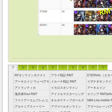
ア
カ
サ
タ
ナ
ハ
マ
ヤ
ラ
ワ
RFオンラインネクスト
アラド戦記 RMT
ETERNAL（エ
RMT
RMT
アーキエイジ ウォー(アキ
イルーナ戦記 RMT
イザナギオンライン
ウオ) RMT
アトランティカ
イカロスオンライン
アーキエイジ
RMT|Atlantica RMT
RMT（予約制）
RMT|ArcheAge 
鬼武者Soul RMT
アイドルマスターシンデ
エリシア RMT|ellic
約制）
レラガールズ(モバマス)
RMT
ファイアーエムブレム ヒ
オルタナティブガールズ
NBA Live mobile
RMT
ーローズ(FEヒーローズ)
RMT
アルケミアストーリー
アヴァベルオンライン
アズールレーン(ア
RMT
（アルスト） RMT
RMT
RMT