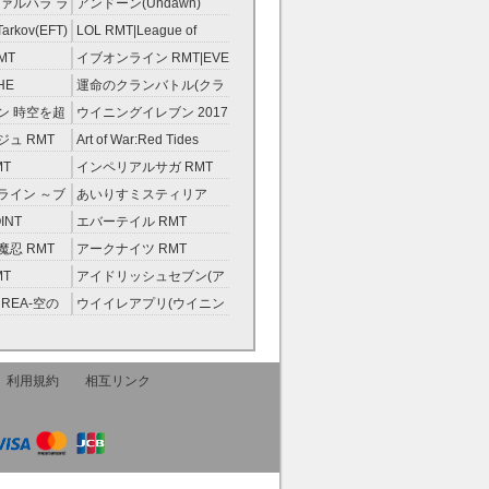
ァルハラ ラ
アンドーン(Undawn)
T
RMT
Tarkov(EFT)
LOL RMT|League of
Legends RMT
MT
イブオンライン RMT|EVE
RMT
HE
運命のクランバトル(クラ
ンスト）
バト) RMT
ン 時空を超
ウイニングイレブン 2017
ント RMT
RMT|Winning Eleven
ュ RMT
Art of War:Red Tides
2017 RMT
RMT
MT
インペリアルサガ RMT
ライン ～ブ
あいりすミスティリア
金術士～
RMT
INT
エバーテイル RMT
忍 RMT
アークナイツ RMT
MT
アイドリッシュセブン(ア
イナナ) RMT
REA-空の
ウイイレアプリ(ウイニン
グイレブン2022) RMT
利用規約
相互リンク