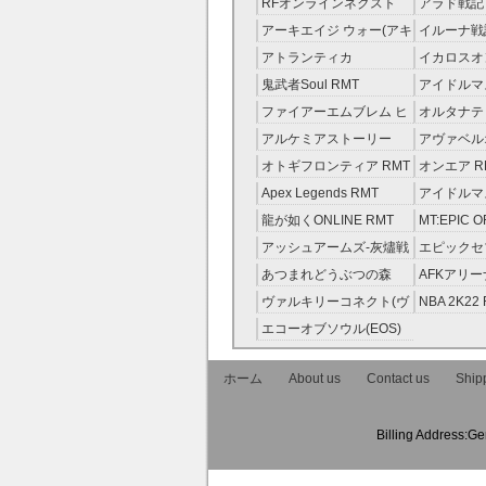
RFオンラインネクスト
アラド戦記 
RMT
アーキエイジ ウォー(アキ
イルーナ戦記
ウオ) RMT
アトランティカ
イカロスオ
RMT|Atlantica RMT
RMT（予
鬼武者Soul RMT
アイドルマ
レラガール
ファイアーエムブレム ヒ
オルタナテ
RMT
ーローズ(FEヒーローズ)
RMT
アルケミアストーリー
アヴァベル
RMT
（アルスト） RMT
RMT
オトギフロンティア RMT
オンエア R
Apex Legends RMT
アイドルマ
ニーカラー
龍が如くONLINE RMT
MT:EPIC 
RMT
ピック・オ
アッシュアームズ‐灰燼戦
エピックセブ
RMT
線 RMT
Seven) RM
あつまれどうぶつの森
AFKアリー
RMT
ヴァルキリーコネクト(ヴ
NBA 2K22
ァルコネ) RMT
エコーオブソウル(EOS)
RMT
ホーム
About us
Contact us
Shipp
Billing Address:Ge