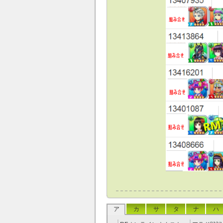
ア
カ
サ
タ
ナ
ハ