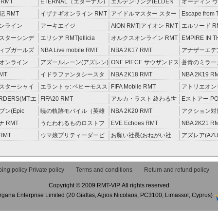
RMT
ETERNAL（エターナル）
エルデンリング(ELDEN
オーディン ヴ
RMT
RING) RMT
イジング RM
 RMT
イザナギオンライン RMT
アイドルマスター スター
Escape from 
ライトステージ RMT
RMT
ンライン
アーキエイジ
AION RMT|アイオン RMT
エルソード R
約制）
RMT|ArcheAge RMT（予
スターシンデ
エリシア RMT|ellicia
オルクスオンライン RMT
EMPIRE IN T
約制）
ズ(モバマス)
RMT
STORM（エ
ィブガールズ
NBA Live mobile RMT
NBA 2K17 RMT
アナザーエデ
RMT
える猫 アカウ
オンライン
アズールレーン(アズレン)
ONE PIECE サウザンドス
蒼青のミラージ
RMT
トーム アカウント RMT
MT
イドラファンタシースタ
NBA 2K18 RMT
NBA 2K19 R
ーサーガ RMT
スターシャイ
エラントゥ: ベヒーモスス
FIFA Moblie RMT
アトリエオン
ズ(シャニマス)
ピリット RMT
レセイルの錬
ORDERS(MT:エ
FIFA20 RMT
アルカ・ラスト 終わる世
Eストアー PO
RMT
ーダーズ)
界と歌姫の果実 RMT
ン(Epic
暁の軌跡モバイル（英雄
NBA 2K20 RMT
アクション対魔
T
伝説 ） RMT
ナ RMT
うたわれるものロストフ
EVE Echoes RMT
NBA 2K21 R
ラグ(ロスフラ) RMT
 RMT
ウマ娘プリティーダービ
お願い社長(おねがい社
アズレア(AZU
ー RMT
長！) RMT
唄-) RMT
ing policy Private policy
Terms and conditions
Return and refund policy
Copyright © 2009 RMT-VIP. All rights reserved
rgana Enterprise Limited (20 Gialtas, Agios Nicolaos, PC3100, Limassol, Cyprus)