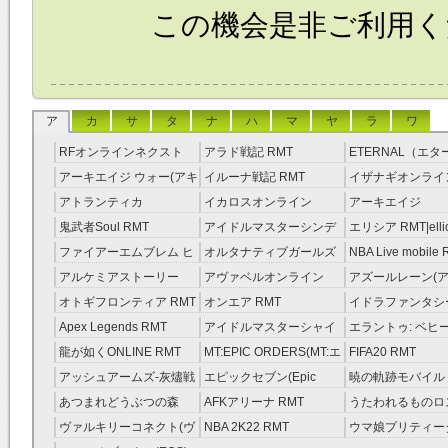
この機会是非ご利用く
ア
カ
サ
タ
ナ
ハ
マ
ヤ
ラ
ワ
RFオンラインネクスト
アラド戦記 RMT
ETERNAL（エ
RMT
RMT
アーキエイジ ウォー(アキ
イルーナ戦記 RMT
イザナギオンライン
ウオ) RMT
アトランティカ
イカロスオンライン
アーキエイジ
RMT|Atlantica RMT
RMT（予約制）
RMT|ArcheAge 
鬼武者Soul RMT
アイドルマスターシンデ
エリシア RMT|ellic
約制）
レラガールズ(モバマス)
RMT
ファイアーエムブレム ヒ
オルタナティブガールズ
NBA Live mobile
RMT
ーローズ(FEヒーローズ)
RMT
アルケミアストーリー
アヴァベルオンライン
アズールレーン(ア
RMT
（アルスト） RMT
RMT
RMT
オトギフロンティア RMT
オンエア RMT
イドラファンタシ
ーサーガ RMT
Apex Legends RMT
アイドルマスターシャイ
エラントゥ: ベヒ
ニーカラーズ(シャニマス)
ピリット RMT
龍が如くONLINE RMT
MT:EPIC ORDERS(MT:エ
FIFA20 RMT
RMT
ピック・オーダーズ)
アッシュアームズ‐灰燼戦
エピックセブン(Epic
暁の軌跡モバイル
RMT
線 RMT
Seven) RMT
伝説 ） RMT
あつまれどうぶつの森
AFKアリーナ RMT
うたわれるものロ
RMT
ラグ(ロスフラ) R
ヴァルキリーコネクト(ヴ
NBA 2K22 RMT
ウマ娘プリティー
ァルコネ) RMT
ー RMT