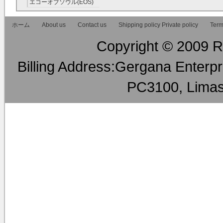
エコーオブソウル(EOS)
RMT
ホーム
About us
Contact us
Shipping policy Private policy
Term
Copyright © 2009 RM
Billing Address:Gergana Enterpri
PC3100, Limas