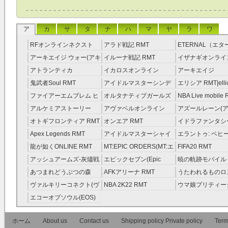
ア
カ
サ
タ
ナ
ハ
マ
ヤ
ラ
ワ
RFオンラインネクスト
アラド戦記 RMT
ETERNAL（エ
RMT
RMT
アーキエイジ ウォー(アキ
イルーナ戦記 RMT
イザナギオンライン
ウオ) RMT
アトランティカ
イカロスオンライン
アーキエイジ
RMT|Atlantica RMT
RMT（予約制）
RMT|ArcheAge 
鬼武者Soul RMT
アイドルマスターシンデ
エリシア RMT|ellic
約制）
レラガールズ(モバマス)
RMT
ファイアーエムブレム ヒ
オルタナティブガールズ
NBA Live mobile
RMT
ーローズ(FEヒーローズ)
RMT
アルケミアストーリー
アヴァベルオンライン
アズールレーン(ア
RMT
（アルスト） RMT
RMT
RMT
オトギフロンティア RMT
オンエア RMT
イドラファンタシ
ーサーガ RMT
Apex Legends RMT
アイドルマスターシャイ
エラントゥ: ベヒ
ニーカラーズ(シャニマス)
ピリット RMT
龍が如くONLINE RMT
MT:EPIC ORDERS(MT:エ
FIFA20 RMT
RMT
ピック・オーダーズ)
アッシュアームズ‐灰燼戦
エピックセブン(Epic
暁の軌跡モバイル
RMT
線 RMT
Seven) RMT
伝説 ） RMT
あつまれどうぶつの森
AFKアリーナ RMT
うたわれるものロ
RMT
ラグ(ロスフラ) R
ヴァルキリーコネクト(ヴ
NBA 2K22 RMT
ウマ娘プリティー
ァルコネ) RMT
ー RMT
エコーオブソウル(EOS)
RMT
ホーム
About us
Contact us
Shipping policy Private policy
Term