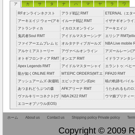
ア
カ
サ
タ
ナ
ハ
マ
ヤ
ラ
ワ
RFオンラインネクスト
アラド戦記 RMT
ETERNAL（エ
RMT
RMT
アーキエイジ ウォー(アキ
イルーナ戦記 RMT
イザナギオンライン
ウオ) RMT
アトランティカ
イカロスオンライン
アーキエイジ
RMT|Atlantica RMT
RMT（予約制）
RMT|ArcheAge 
鬼武者Soul RMT
アイドルマスターシンデ
エリシア RMT|ellic
約制）
レラガールズ(モバマス)
RMT
ファイアーエムブレム ヒ
オルタナティブガールズ
NBA Live mobile
RMT
ーローズ(FEヒーローズ)
RMT
アルケミアストーリー
アヴァベルオンライン
アズールレーン(ア
RMT
（アルスト） RMT
RMT
RMT
オトギフロンティア RMT
オンエア RMT
イドラファンタシ
ーサーガ RMT
Apex Legends RMT
アイドルマスターシャイ
エラントゥ: ベヒ
ニーカラーズ(シャニマス)
ピリット RMT
龍が如くONLINE RMT
MT:EPIC ORDERS(MT:エ
FIFA20 RMT
RMT
ピック・オーダーズ)
アッシュアームズ‐灰燼戦
エピックセブン(Epic
暁の軌跡モバイル
RMT
線 RMT
Seven) RMT
伝説 ） RMT
あつまれどうぶつの森
AFKアリーナ RMT
うたわれるものロ
RMT
ラグ(ロスフラ) R
ヴァルキリーコネクト(ヴ
NBA 2K22 RMT
ウマ娘プリティー
ァルコネ) RMT
ー RMT
エコーオブソウル(EOS)
RMT
ホーム
About us
Contact us
Shipping policy Private policy
Term
Copyright © 2009 RM