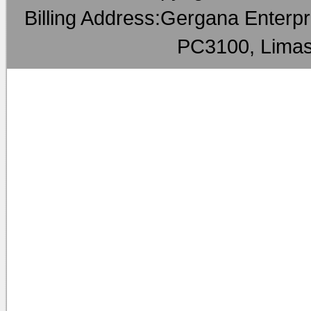
Billing Address:Gergana Enterpri
PC3100, Limas