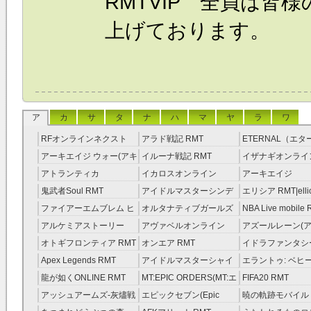
RMTVIP 全員は皆
上げております。
ア
カ
サ
タ
ナ
ハ
マ
ヤ
ラ
ワ
RFオンラインネクスト
アラド戦記 RMT
ETERNAL（エ
RMT
RMT
アーキエイジ ウォー(アキ
イルーナ戦記 RMT
イザナギオンライン
ウオ) RMT
アトランティカ
イカロスオンライン
アーキエイジ
RMT|Atlantica RMT
RMT（予約制）
RMT|ArcheAge 
鬼武者Soul RMT
アイドルマスターシンデ
エリシア RMT|ellic
約制）
レラガールズ(モバマス)
RMT
ファイアーエムブレム ヒ
オルタナティブガールズ
NBA Live mobile
RMT
ーローズ(FEヒーローズ)
RMT
アルケミアストーリー
アヴァベルオンライン
アズールレーン(ア
RMT
（アルスト） RMT
RMT
RMT
オトギフロンティア RMT
オンエア RMT
イドラファンタシ
ーサーガ RMT
Apex Legends RMT
アイドルマスターシャイ
エラントゥ: ベヒ
ニーカラーズ(シャニマス)
ピリット RMT
龍が如くONLINE RMT
MT:EPIC ORDERS(MT:エ
FIFA20 RMT
RMT
ピック・オーダーズ)
アッシュアームズ‐灰燼戦
エピックセブン(Epic
暁の軌跡モバイル
RMT
線 RMT
Seven) RMT
伝説 ） RMT