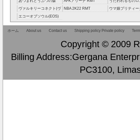
あつまれどうぶつの森
AFKアリーナ RMT
うたわれるものロ
RMT
ラグ(ロスフラ) R
ヴァルキリーコネクト(ヴ
NBA 2K22 RMT
ウマ娘プリティー
ァルコネ) RMT
ー RMT
エコーオブソウル(EOS)
RMT
ホーム
About us
Contact us
Shipping policy Private policy
Term
Copyright © 2009 RM
Billing Address:Gergana Enterpri
PC3100, Limas