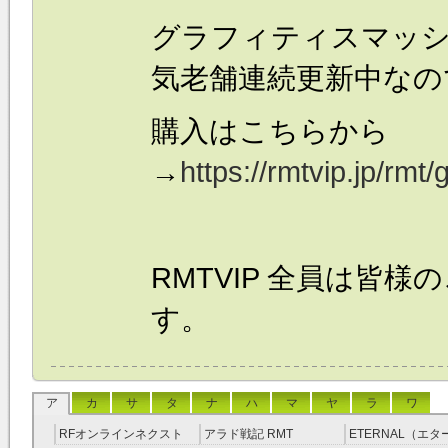
グラフィティスマッ
気老舗連続更新中なの
購入はこちらから
→
https://rmtvip.jp/rmt
RMTVIP 全員は皆
す。
ア
カ
サ
タ
ナ
ハ
マ
ヤ
ラ
ワ
RFオンラインネクスト
アラド戦記 RMT
ETERNAL（エ