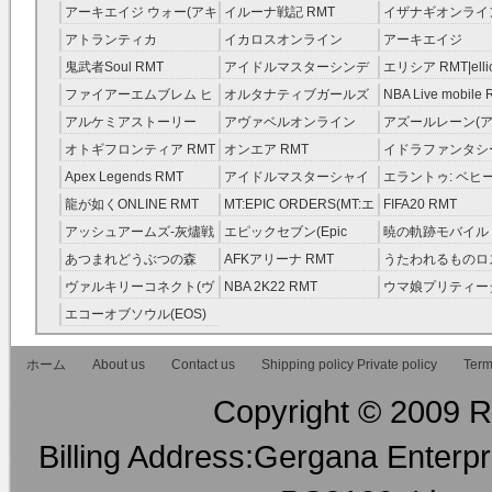
RMT
RMT
アーキエイジ ウォー(アキ
イルーナ戦記 RMT
イザナギオンライン
ウオ) RMT
アトランティカ
イカロスオンライン
アーキエイジ
RMT|Atlantica RMT
RMT（予約制）
RMT|ArcheAge 
鬼武者Soul RMT
アイドルマスターシンデ
エリシア RMT|ellic
約制）
レラガールズ(モバマス)
RMT
ファイアーエムブレム ヒ
オルタナティブガールズ
NBA Live mobile
RMT
ーローズ(FEヒーローズ)
RMT
アルケミアストーリー
アヴァベルオンライン
アズールレーン(ア
RMT
（アルスト） RMT
RMT
RMT
オトギフロンティア RMT
オンエア RMT
イドラファンタシ
ーサーガ RMT
Apex Legends RMT
アイドルマスターシャイ
エラントゥ: ベヒ
ニーカラーズ(シャニマス)
ピリット RMT
龍が如くONLINE RMT
MT:EPIC ORDERS(MT:エ
FIFA20 RMT
RMT
ピック・オーダーズ)
アッシュアームズ‐灰燼戦
エピックセブン(Epic
暁の軌跡モバイル
RMT
線 RMT
Seven) RMT
伝説 ） RMT
あつまれどうぶつの森
AFKアリーナ RMT
うたわれるものロ
RMT
ラグ(ロスフラ) R
ヴァルキリーコネクト(ヴ
NBA 2K22 RMT
ウマ娘プリティー
ァルコネ) RMT
ー RMT
エコーオブソウル(EOS)
RMT
ホーム
About us
Contact us
Shipping policy Private policy
Term
Copyright © 2009 RM
Billing Address:Gergana Enterpri