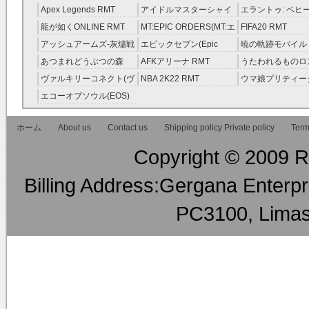
ーサーガ RMT
Apex Legends RMT
アイドルマスターシャイ
エラントゥ: ベヒ
ニーカラーズ(シャニマス)
ピリット RMT
龍が如くONLINE RMT
MT:EPIC ORDERS(MT:エ
FIFA20 RMT
RMT
ピック・オーダーズ)
アッシュアームズ‐灰燼戦
エピックセブン(Epic
暁の軌跡モバイル
RMT
線 RMT
Seven) RMT
伝説 ） RMT
あつまれどうぶつの森
AFKアリーナ RMT
うたわれるものロ
RMT
ラグ(ロスフラ) R
ヴァルキリーコネクト(ヴ
NBA 2K22 RMT
ウマ娘プリティー
ァルコネ) RMT
ー RMT
エコーオブソウル(EOS)
RMT
ホーム
About us
Contact us
Shipping policy Private policy
Term
Copyright © 2009 RM
Billing Address:Gergana Enterpri
PC3100, Limas