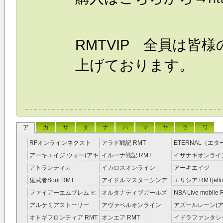
RMTVIP 全員は皆
上げております。
ア
カ
サ
タ
ナ
ハ
マ
ヤ
ラ
ワ
RFオンラインネクスト
アラド戦記 RMT
ETERNAL（エ
RMT
RMT
アーキエイジ ウォー(アキ
イルーナ戦記 RMT
イザナギオンライン
ウオ) RMT
アトランティカ
イカロスオンライン
アーキエイジ
RMT|Atlantica RMT
RMT（予約制）
RMT|ArcheAge 
鬼武者Soul RMT
アイドルマスターシンデ
エリシア RMT|ellic
約制）
レラガールズ(モバマス)
RMT
ファイアーエムブレム ヒ
オルタナティブガールズ
NBA Live mobile
RMT
ーローズ(FEヒーローズ)
RMT
アルケミアストーリー
アヴァベルオンライン
アズールレーン(ア
RMT
（アルスト） RMT
RMT
RMT
オトギフロンティア RMT
オンエア RMT
イドラファンタシ